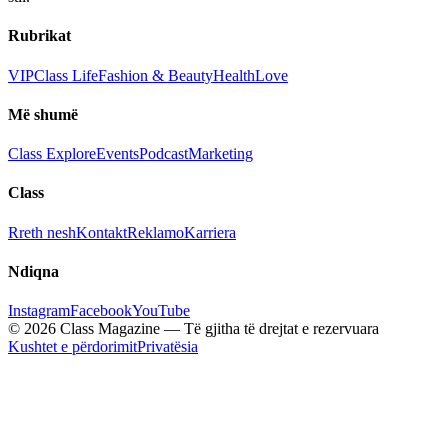
Rubrikat
VIP
Class Life
Fashion & Beauty
Health
Love
Më shumë
Class Explore
Events
Podcast
Marketing
Class
Rreth nesh
Kontakt
Reklamo
Karriera
Ndiqna
Instagram
Facebook
YouTube
© 2026 Class Magazine — Të gjitha të drejtat e rezervuara
Kushtet e përdorimit
Privatësia