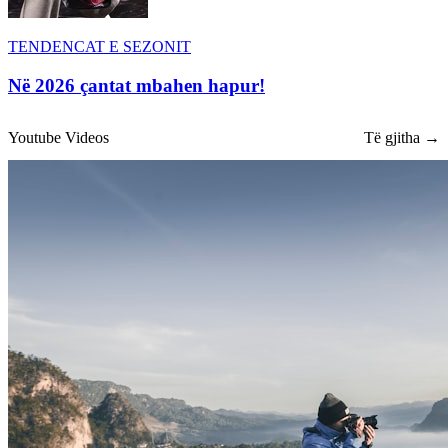
TENDENCAT E SEZONIT
Në 2026 çantat mbahen hapur!
Youtube Videos
Të gjitha →