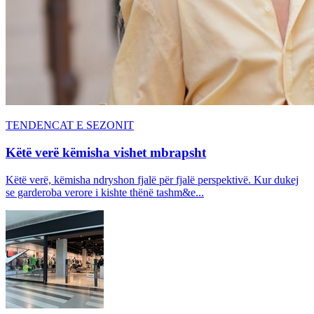
TENDENCAT E SEZONIT
Këtë verë këmisha vishet mbrapsht
Këtë verë, këmisha ndryshon fjalë për fjalë perspektivë. Kur dukej
se garderoba verore i kishte thënë tashm&e...