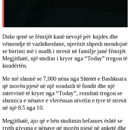
Duke qenë se fëmijët kanë nevojë për kujdes dhe
vëmendje të vazhdueshme, njerëzit shpesh mendojnë
se burimi më i madh i stresit në familje janë fëmijët.
Megjithatë, një studim i kryer nga “Today” tregon të
kundërtën.
Me më shumë se 7,000 nëna nga Shtetet e Bashkuara
që morën pjesë në një sondazh të fundit dhe një
intervistë të kryer nga “Today”, rezultati tregon se
shumica e nënave e vlerësuan nivelin e tyre të stresit
në një 8.5 nga 10.
Megjithatë, ajo që e bën studimin befasues është se
rreth gjysma e nënave që morën pjesë në anketë dhe