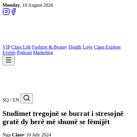
Monday
, 10 August 2026
VIP
Class Life
Fashion & Beauty
Health
Love
Class Explore
Events
Podcast
Marketing
SQ / EN
Studimet tregojnë se burrat i stresojnë
gratë dy herë më shumë se fëmijët
Nga
Class
•
10 July 2024