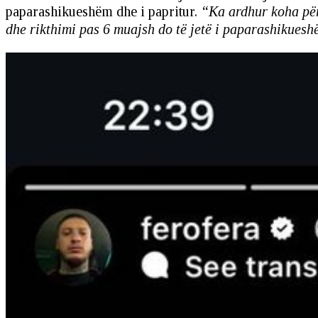
paparashikueshëm dhe i papritur.
“Ka ardhur koha për 
dhe rikthimi pas 6 muajsh do të jetë i paparashikue