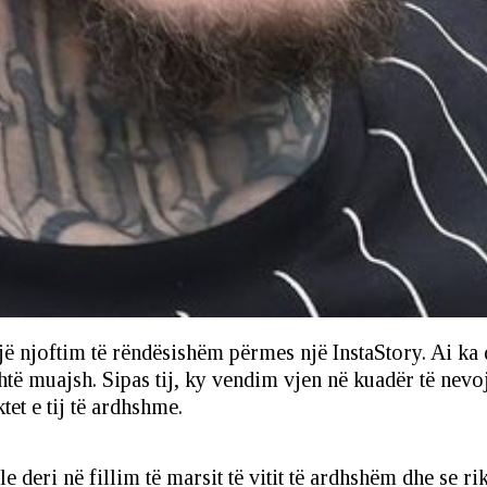
 një njoftim të rëndësishëm përmes një InstaStory. Ai ka
ashtë muajsh. Sipas tij, ky vendim vjen në kuadër të nevo
et e tij të ardhshme.
e deri në fillim të marsit të vitit të ardhshëm dhe se rik