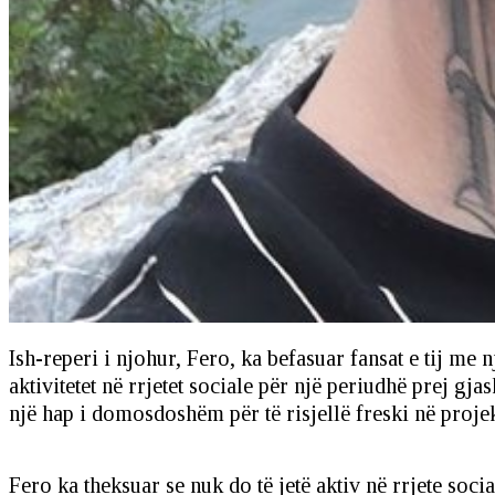
Ish-reperi i njohur, Fero, ka befasuar fansat e tij me
aktivitetet në rrjetet sociale për një periudhë prej gj
një hap i domosdoshëm për të risjellë freski në projekt
Fero ka theksuar se nuk do të jetë aktiv në rrjete social