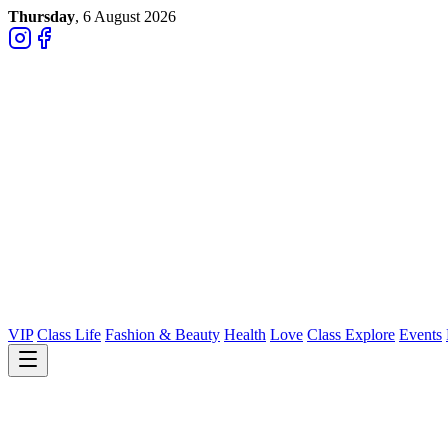
Thursday
, 6 August 2026
VIP
Class Life
Fashion & Beauty
Health
Love
Class Explore
Events