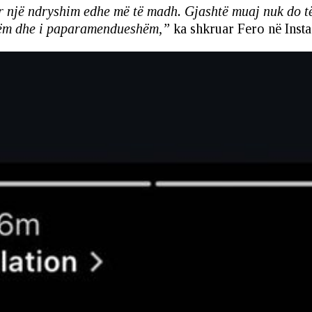
një ndryshim edhe më të madh. Gjashtë muaj nuk do të je
shëm dhe i paparamendueshëm,”
ka shkruar Fero në InstaS