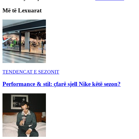
Më të Lexuarat
TENDENCAT E SEZONIT
Performance & stil: çfarë sjell Nike këtë sezon?