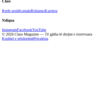
Class
Rreth nesh
Kontakt
Reklamo
Karriera
Ndiqna
Instagram
Facebook
YouTube
© 2026 Class Magazine — Të gjitha të drejtat e rezervuara
Kushtet e përdorimit
Privatësia