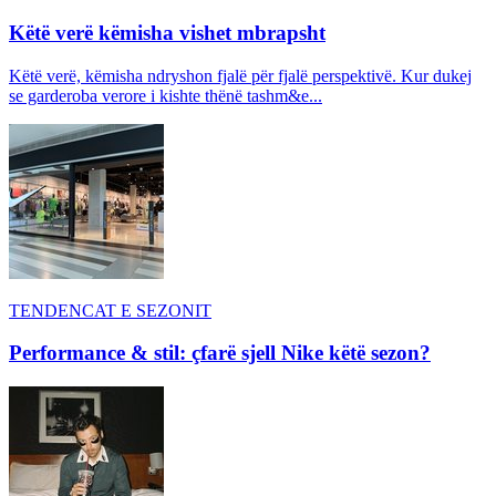
Këtë verë këmisha vishet mbrapsht
Këtë verë, këmisha ndryshon fjalë për fjalë perspektivë. Kur dukej
se garderoba verore i kishte thënë tashm&e...
TENDENCAT E SEZONIT
Performance & stil: çfarë sjell Nike këtë sezon?