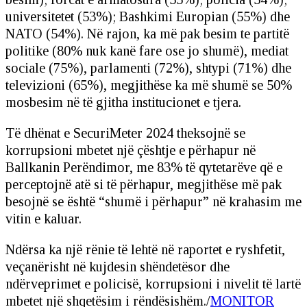
universitetet (53%); Bashkimi Europian (55%) dhe
NATO (54%). Në rajon, ka më pak besim te partitë
politike (80% nuk kanë fare ose jo shumë), mediat
sociale (75%), parlamenti (72%), shtypi (71%) dhe
televizioni (65%), megjithëse ka më shumë se 50%
mosbesim në të gjitha institucionet e tjera.
Të dhënat e SecuriMeter 2024 theksojnë se
korrupsioni mbetet një çështje e përhapur në
Ballkanin Perëndimor, me 83% të qytetarëve që e
perceptojnë atë si të përhapur, megjithëse më pak
besojnë se është “shumë i përhapur” në krahasim me
vitin e kaluar.
Ndërsa ka një rënie të lehtë në raportet e ryshfetit,
veçanërisht në kujdesin shëndetësor dhe
ndërveprimet e policisë, korrupsioni i nivelit të lartë
mbetet një shqetësim i rëndësishëm./
MONITOR