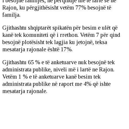
i besojnë familjes, në përqindje më të lartë se në
Rajon, ku përgjithësisht vetëm 77% besojnë të
familja.
Gjithashtu shqiptarët spikatën për besim e ulët që
kanë tek komuniteti që i rrethon. Vetëm 7 për qind
besojnë plotësisht tek lagjia ku jetojnë, teksa
mesatarja rajonale është 17%.
Gjithashtu 65 % e të anketuarve nuk besojnë tek
administrata publike, niveli më i lartë ne Rajon.
Vetëm 1 % e të anketuarve kanë besim tek
administrata publike në raport me 4% që ishte
mesatarja rajonale.