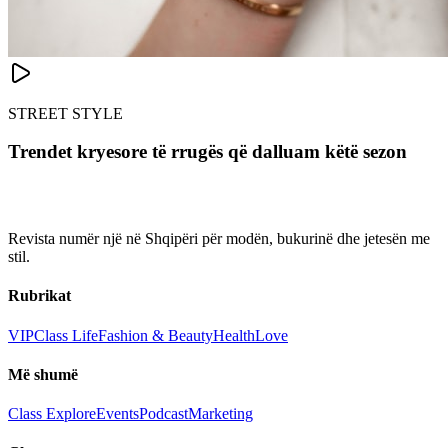
STREET STYLE
Trendet kryesore të rrugës që dalluam këtë sezon
Revista numër një në Shqipëri për modën, bukurinë dhe jetesën me
stil.
Rubrikat
VIP
Class Life
Fashion & Beauty
Health
Love
Më shumë
Class Explore
Events
Podcast
Marketing