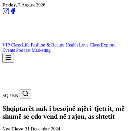
Friday
, 7 August 2026
VIP
Class Life
Fashion & Beauty
Health
Love
Class Explore
Events
Podcast
Marketing
SQ / EN
Shqiptarët nuk i besojnë njëri-tjetrit, më
shumë se çdo vend në rajon, as shtetit
Nga
Class
•
31 December 2024