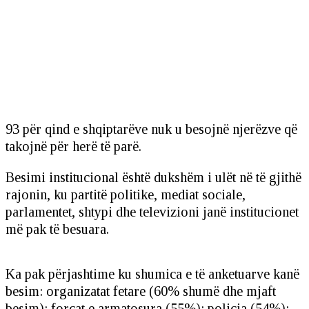
93 për qind e shqiptarëve nuk u besojnë njerëzve që
takojnë për herë të parë.
Besimi institucional është dukshëm i ulët në të gjithë
rajonin, ku partitë politike, mediat sociale,
parlamentet, shtypi dhe televizioni janë institucionet
më pak të besuara.
Ka pak përjashtime ku shumica e të anketuarve kanë
besim: organizatat fetare (60% shumë dhe mjaft
besim); forcat e armatosura (55%); policia (54%);