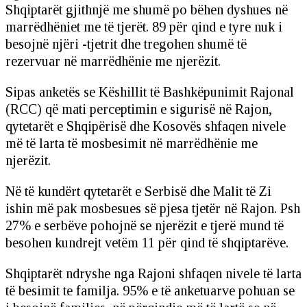
Shqiptarët gjithnjë me shumë po bëhen dyshues në
marrëdhëniet me të tjerët. 89 për qind e tyre nuk i
besojnë njëri -tjetrit dhe tregohen shumë të
rezervuar në marrëdhënie me njerëzit.
Sipas anketës se Këshillit të Bashkëpunimit Rajonal
(RCC) që mati perceptimin e sigurisë në Rajon,
qytetarët e Shqipërisë dhe Kosovës shfaqen nivele
më të larta të mosbesimit në marrëdhënie me
njerëzit.
Në të kundërt qytetarët e Serbisë dhe Malit të Zi
ishin më pak mosbesues së pjesa tjetër në Rajon. Psh
27% e serbëve pohojnë se njerëzit e tjerë mund të
besohen kundrejt vetëm 11 për qind të shqiptarëve.
Shqiptarët ndryshe nga Rajoni shfaqen nivele të larta
të besimit te familja. 95% e të anketuarve pohuan se