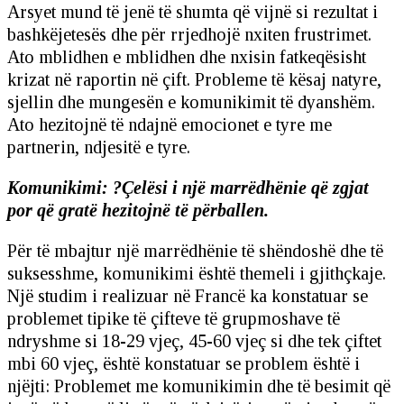
Arsyet mund të jenë të shumta që vijnë si rezultat i
bashkëjetesës dhe për rrjedhojë nxiten frustrimet.
Ato mblidhen e mblidhen dhe nxisin fatkeqësisht
krizat në raportin në çift. Probleme të kësaj natyre,
sjellin dhe mungesën e komunikimit të dyanshëm.
Ato hezitojnë të ndajnë emocionet e tyre me
partnerin, ndjesitë e tyre.
Komunikimi: ?Çelësi i një marrëdhënie që zgjat
por që gratë hezitojnë të përballen.
Për të mbajtur një marrëdhënie të shëndoshë dhe të
suksesshme, komunikimi është themeli i gjithçkaje.
Një studim i realizuar në Francë ka konstatuar se
problemet tipike të çifteve të grupmoshave të
ndryshme si 18-29 vjeç, 45-60 vjeç si dhe tek çiftet
mbi 60 vjeç, është konstatuar se problem është i
njëjti: Problemet me komunikimin dhe të besimit që