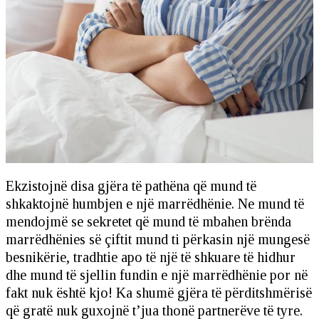
Ekzistojnë disa gjëra të pathëna që mund të
shkaktojnë humbjen e një marrëdhënie. Ne mund të
mendojmë se sekretet që mund të mbahen brënda
marrëdhënies së çiftit mund ti përkasin një mungesë
besnikërie, tradhtie apo të një të shkuare të hidhur
dhe mund të sjellin fundin e një marrëdhënie por në
fakt nuk është kjo! Ka shumë gjëra të përditshmërisë
që gratë nuk guxojnë t’jua thonë partnerëve të tyre.