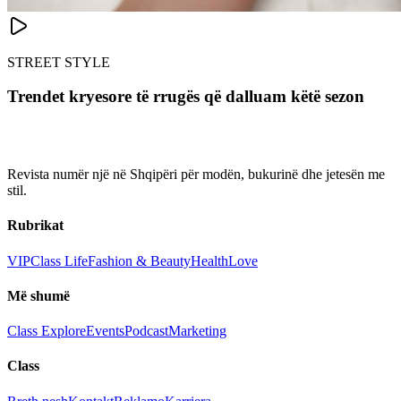
STREET STYLE
Trendet kryesore të rrugës që dalluam këtë sezon
Revista numër një në Shqipëri për modën, bukurinë dhe jetesën me
stil.
Rubrikat
VIP
Class Life
Fashion & Beauty
Health
Love
Më shumë
Class Explore
Events
Podcast
Marketing
Class