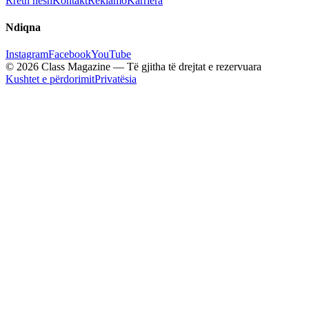
Rreth nesh
Kontakt
Reklamo
Karriera
Ndiqna
Instagram
Facebook
YouTube
© 2026 Class Magazine — Të gjitha të drejtat e rezervuara
Kushtet e përdorimit
Privatësia