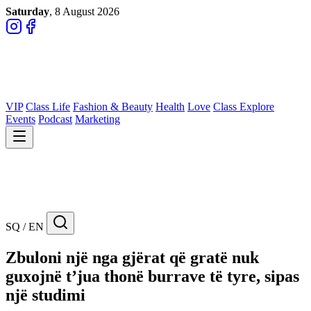
Saturday
, 8 August 2026
VIP
Class Life
Fashion & Beauty
Health
Love
Class Explore
Events
Podcast
Marketing
SQ / EN
Zbuloni një nga gjërat që gratë nuk
guxojnë t’jua thonë burrave të tyre, sipas
një studimi