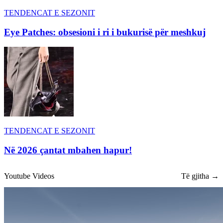
TENDENCAT E SEZONIT
Eye Patches: obsesioni i ri i bukurisë për meshkuj
TENDENCAT E SEZONIT
Në 2026 çantat mbahen hapur!
Youtube Videos
Të gjitha →