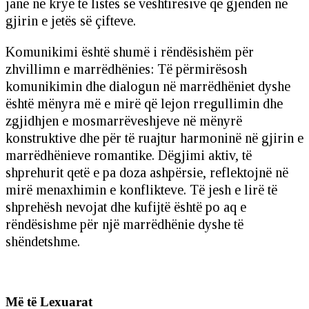
janë në krye të listës së vështirësive që gjenden në
gjirin e jetës së çifteve.
Komunikimi është shumë i rëndësishëm për
zhvillimn e marrëdhënies: Të përmirësosh
komunikimin dhe dialogun në marrëdhëniet dyshe
është mënyra më e mirë që lejon rregullimin dhe
zgjidhjen e mosmarrëveshjeve në mënyrë
konstruktive dhe për të ruajtur harmoninë në gjirin e
marrëdhënieve romantike. Dëgjimi aktiv, të
shprehurit qetë e pa doza ashpërsie, reflektojnë në
mirë menaxhimin e konflikteve. Të jesh e lirë të
shprehësh nevojat dhe kufijtë është po aq e
rëndësishme për një marrëdhënie dyshe të
shëndetshme.
Më të Lexuarat