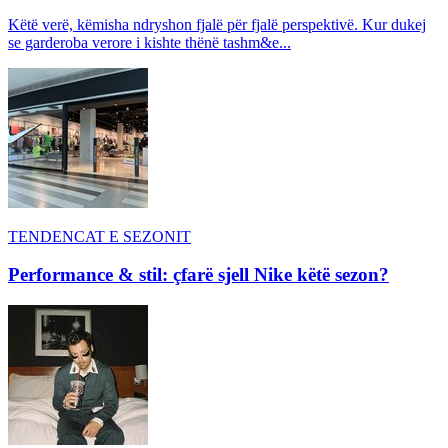
Këtë verë, këmisha ndryshon fjalë për fjalë perspektivë. Kur dukej
se garderoba verore i kishte thënë tashm&e...
TENDENCAT E SEZONIT
Performance & stil: çfarë sjell Nike këtë sezon?