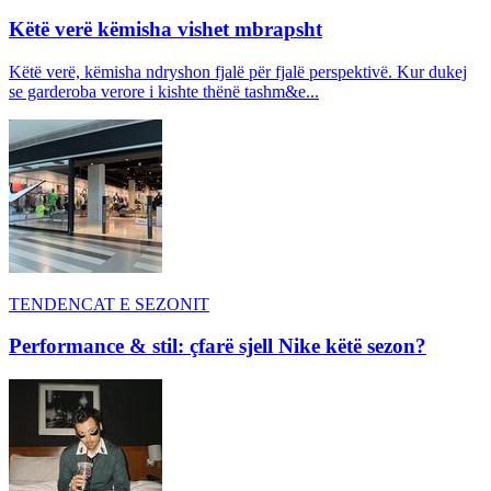
Këtë verë këmisha vishet mbrapsht
Këtë verë, këmisha ndryshon fjalë për fjalë perspektivë. Kur dukej
se garderoba verore i kishte thënë tashm&e...
TENDENCAT E SEZONIT
Performance & stil: çfarë sjell Nike këtë sezon?