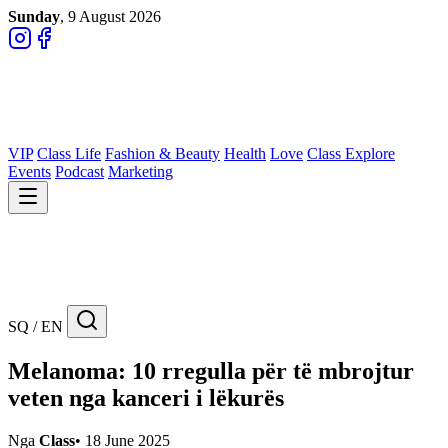
Sunday
, 9 August 2026
VIP
Class Life
Fashion & Beauty
Health
Love
Class Explore
Events
Podcast
Marketing
SQ / EN
Melanoma: 10 rregulla për të mbrojtur
veten nga kanceri i lëkurës
Nga
Class
•
18 June 2025