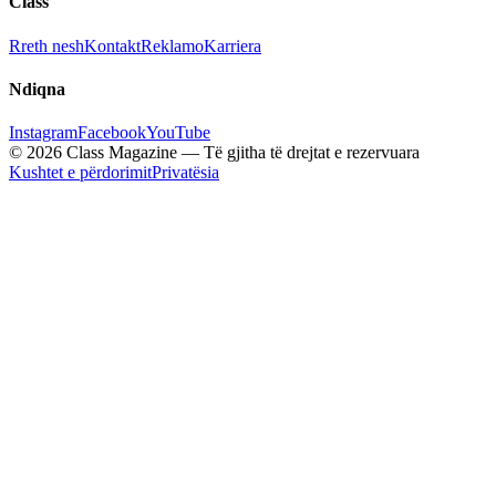
Class
Rreth nesh
Kontakt
Reklamo
Karriera
Ndiqna
Instagram
Facebook
YouTube
© 2026 Class Magazine — Të gjitha të drejtat e rezervuara
Kushtet e përdorimit
Privatësia