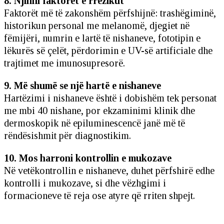
8. Njihni faktorët e rrezikut
Faktorët më të zakonshëm përfshijnë: trashëgiminë,
historikun personal me melanomë, djegiet në
fëmijëri, numrin e lartë të nishaneve, fototipin e
lëkurës së çelët, përdorimin e UV-së artificiale dhe
trajtimet me imunosupresorë.
9. Më shumë se një hartë e nishaneve
Hartëzimi i nishaneve është i dobishëm tek personat
me mbi 40 nishane, por ekzaminimi klinik dhe
dermoskopik në epiluminescencë janë më të
rëndësishmit për diagnostikim.
10. Mos harroni kontrollin e mukozave
Në vetëkontrollin e nishaneve, duhet përfshirë edhe
kontrolli i mukozave, si dhe vëzhgimi i
formacioneve të reja ose atyre që rriten shpejt.