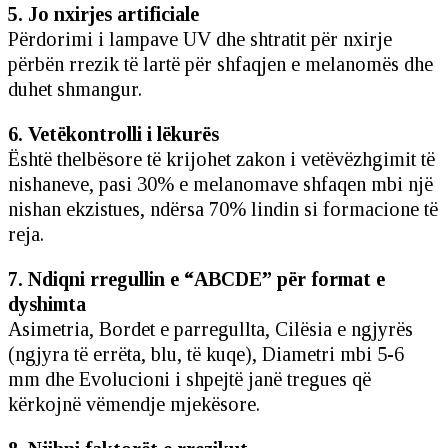
5. Jo nxirjes artificiale
Përdorimi i lampave UV dhe shtratit për nxirje
përbën rrezik të lartë për shfaqjen e melanomës dhe
duhet shmangur.
6. Vetëkontrolli i lëkurës
Është thelbësore të krijohet zakon i vetëvëzhgimit të
nishaneve, pasi 30% e melanomave shfaqen mbi një
nishan ekzistues, ndërsa 70% lindin si formacione të
reja.
7. Ndiqni rregullin e “ABCDE” për format e
dyshimta
Asimetria, Bordet e parregullta, Cilësia e ngjyrës
(ngjyra të errëta, blu, të kuqe), Diametri mbi 5-6
mm dhe Evolucioni i shpejtë janë tregues që
kërkojnë vëmendje mjekësore.