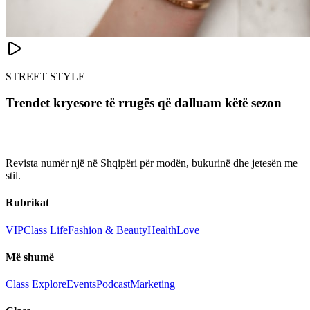
STREET STYLE
Trendet kryesore të rrugës që dalluam këtë sezon
Revista numër një në Shqipëri për modën, bukurinë dhe jetesën me
stil.
Rubrikat
VIP
Class Life
Fashion & Beauty
Health
Love
Më shumë
Class Explore
Events
Podcast
Marketing