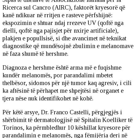
Ricerca sul Cancro (AIRC), faktorët kryesorë që
kanë ndikuar në rritjen e rasteve përfshijnë:
ekspozimin e shtuar ndaj rrezeve UV (qoftë nga
dielli, qoftë nga pajisjet për nxirje artificiale),
plakjen e popullsisë, si dhe avancimet në teknikat
diagnostike që mundësojnë zbulimin e melanomave
në faza shumë të hershme.
Diagnoza e hershme është arma më e fuqishme
kundër melanomës, por parandalimi mbetet
thelbësor, sidomos për një tumor kaq agresiv, i cili
ka aftësinë të përhapet me shpejtësi në organet e
tjera nëse nuk identifikohet në kohë.
Për këtë arsye, Dr. Franco Castelli, përgjegjës i
shërbimit të dermatologjisë në Spitalin Koelliker të
Torinos, ka përmbledhur 10 këshillat kryesore për
parandalimin e melanomës, nga fëmijëria deri në