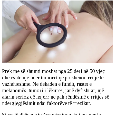
Prek më së shumti moshat nga 25 deri në 50 vjeç
dhe është një ndër tumoret që po shënon rritje të
vazhdueshme. Në dekadën e fundit, rastet e
melanomës, tumori i lëkurës, janë dyfishuar, një
alarm serioz që nxjerr në pah rëndësinë e rritjes së
ndërgjegjësimit ndaj faktorëve të rrezikut.
Sipas të dhënave të Associazione Italiana per la