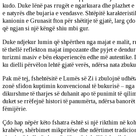
kudo. Duke lënë pas rrugët e ngarkuara dhe plazhet e 
e natyrës dhe bujaria e vendasve. Shtëpitë karakterist
kanionin e Grunasit fton për shëtitje të gjatë, larg ç
që ngjan si një këngë shiu mbi gur.
Duke ndjekur lumin që shpërthen nga majat e malit, rr
të thellë reflekton majat impozante dhe pyjet e dendur
turizmi masiv e bën eksperiencën edhe më autentike. Di
ku dielli përvëlon lehtë gjatë verës, ndërsa nata zbuk
Pak më tej, fshehtësitë e Lumës së Zi i zbulojnë udhët
zonë sfidon kuptimin konvencional të bukurisë – nga ujë
dikurshme të tharjes së duhanit apo të punimit të qili
duket se rrëfejnë histori të panumërta, ndërsa banor
fëmijërie.
Çdo hap nëpër këto fshatra është si një rikthim në ko
krahëve, shërbimet mikpritëse dhe ndërtimet tradicio