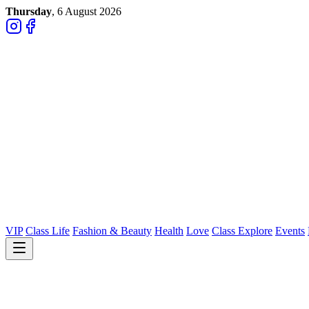
Thursday
, 6 August 2026
VIP
Class Life
Fashion & Beauty
Health
Love
Class Explore
Events