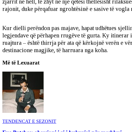
zjarrit në hell, të zhyt në një qetësi thellësisht rilak
rajonit, duke përqafuar ngrohtësinë e sasive të vogla 
Kur dielli perëndon pas majave, hapat udhëtues sjellin 
legjendave që përhapen rrugëve të gurta. Ky itinerar 
ruajtura – është thirrja për ata që kërkojnë verën e vë
destinacione magjike, të harruara nga koha.
Më të Lexuarat
TENDENCAT E SEZONIT