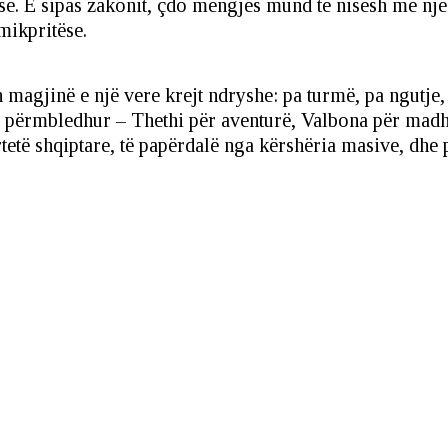
suese. E sipas zakonit, çdo mëngjes mund të nisësh me një
mikpritëse.
magjinë e një vere krejt ndryshe: pa turmë, pa ngutje, v
i përmbledhur – Thethi për aventurë, Valbona për madhës
rtetë shqiptare, të papërdalë nga kërshëria masive, dhe p