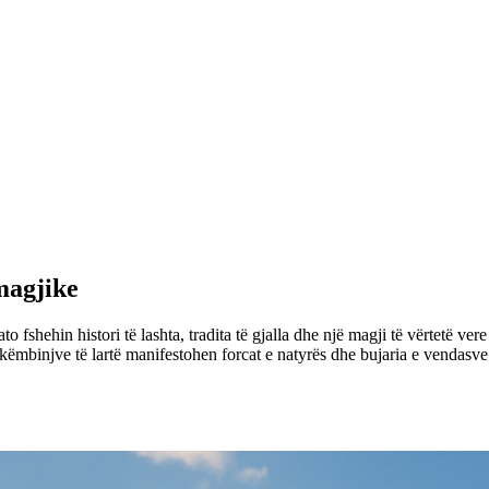
magjike
to fshehin histori të lashta, tradita të gjalla dhe një magji të vërtetë 
hkëmbinjve të lartë manifestohen forcat e natyrës dhe bujaria e vendasve