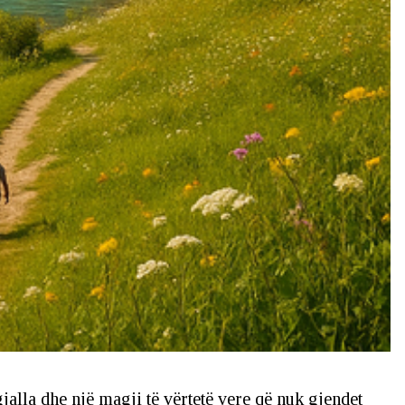
gjalla dhe një magji të vërtetë vere që nuk gjendet