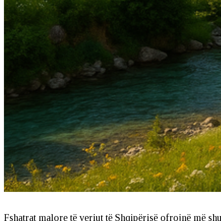
Fshatrat malore të veriut të Shqipërisë ofrojnë më shum