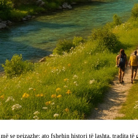
ë se peizazhe: ato fshehin histori të lashta, tradita të 