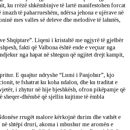
it, ku rrëzë shkëmbinjve të lartë manifestohen forcat
një imazh të paharrueshëm, ndërsa jehona e ujërave në
oninë mes valles së deleve dhe melodive të lahutës,
 Shqiptare”. Liqeni i kristaltë me ngjyrë të gjelbër
r shpesh, fakti që Valbona është ende e veçuar nga
ndjekur nga hapat në shtegun që ngjitet drejt kampit,
apritur. E quajtur ndryshe “Lumi i Panjohur”, kjo
onit, te fshatrat ku koha ndalon, dhe ku traditat e
vjetër, i zhytur në hije bjeshkësh, ofron pikëpamje që
kë sheqer-dhëmbë që sjellin kujtime të ëmbla
t. Ndonëse rrugët malore kërkojnë durim dhe vathët e
mi në shtëpi druri, akoma i mbushur me aromën e