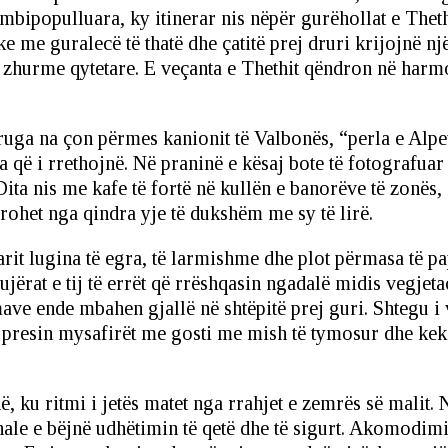
mbipopulluara, ky itinerar nis nëpër gurëhollat e Theth
ike me guralecë të thatë dhe çatitë prej druri krijojnë 
do zhurme qytetare. E veçanta e Thethit qëndron në harm
uga na çon përmes kanionit të Valbonës, “perla e Alpeve
a që i rrethojnë. Në praninë e kësaj bote të fotografua
ta nis me kafe të fortë në kullën e banorëve të zonës, 
urohet nga qindra yje të dukshëm me sy të lirë.
arit lugina të egra, të larmishme dhe plot përmasa të p
rat e tij të errët që rrëshqasin ngadalë midis vegjetaci
mave ende mbahen gjallë në shtëpitë prej guri. Shtegu i 
ët presin mysafirët me gosti me mish të tymosur dhe ke
hë, ku ritmi i jetës matet nga rrahjet e zemrës së mali
nale e bëjnë udhëtimin të qetë dhe të sigurt. Akomodi