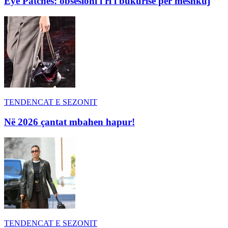
Eye Patches: obsesioni i ri i bukurisë për meshkuj
TENDENCAT E SEZONIT
Në 2026 çantat mbahen hapur!
TENDENCAT E SEZONIT