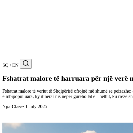
SQ / EN
Fshatrat malore të harruara për një verë 
Fshatrat malore të veriut të Shqipërisë ofrojnë më shumë se peizazhe: a
e mbipopulluara, ky itinerar nis nëpër gurëhollat e Thethit, ku rrëzë s
Nga
Class
•
1 July 2025