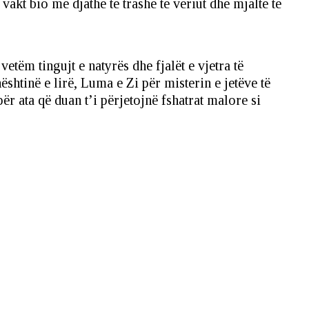
 vakt bio me djathë të trashë të veriut dhe mjaltë të
etëm tingujt e natyrës dhe fjalët e vjetra të
htinë e lirë, Luma e Zi për misterin e jetëve të
ër ata që duan t’i përjetojnë fshatrat malore si