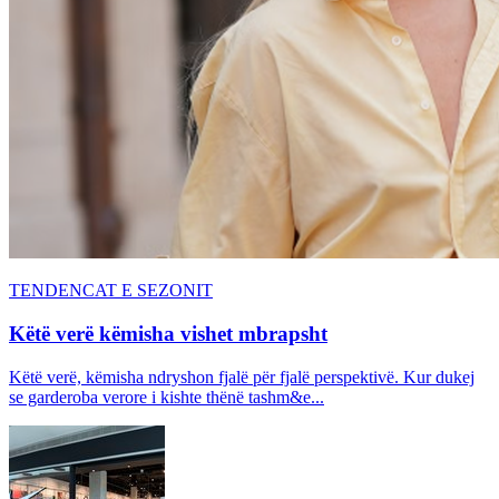
TENDENCAT E SEZONIT
Këtë verë këmisha vishet mbrapsht
Këtë verë, këmisha ndryshon fjalë për fjalë perspektivë. Kur dukej
se garderoba verore i kishte thënë tashm&e...