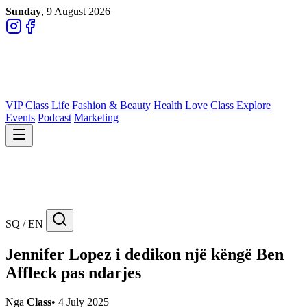
Sunday
, 9 August 2026
VIP
Class Life
Fashion & Beauty
Health
Love
Class Explore
Events
Podcast
Marketing
SQ / EN
Jennifer Lopez i dedikon një këngë Ben
Affleck pas ndarjes
Nga
Class
•
4 July 2025