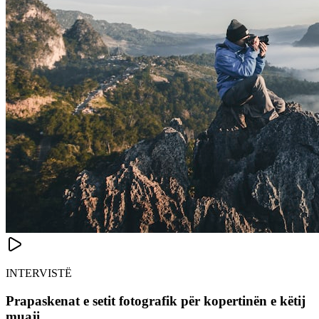
INTERVISTË
Prapaskenat e setit fotografik për kopertinën e këtij
muaji