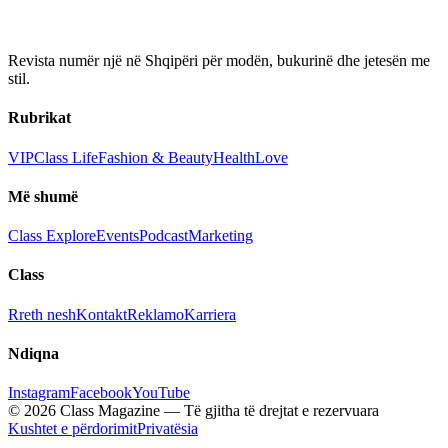
Revista numër një në Shqipëri për modën, bukurinë dhe jetesën me
stil.
Rubrikat
VIP
Class Life
Fashion & Beauty
Health
Love
Më shumë
Class Explore
Events
Podcast
Marketing
Class
Rreth nesh
Kontakt
Reklamo
Karriera
Ndiqna
Instagram
Facebook
YouTube
© 2026 Class Magazine — Të gjitha të drejtat e rezervuara
Kushtet e përdorimit
Privatësia