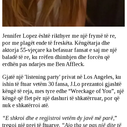
Jennifer Lopez është rikthyer me një frymë të re,
por me plagët ende të freskëta. Këngëtarja dhe
aktorja 55-vjeçare ka befasuar fansat e saj me një
baladë të re, ku rrëfen dhimbjen dhe forcën që
erdhën pas ndarjes me Ben Affleck.
Gjatë një 'listening party' privat në Los Angeles, ku
ishin të ftuar vetëm 30 fansa, J.Lo prezantoi gjashtë
këngë të reja, mes tyre edhe “Wreckage of You”, një
këngë që flet për një dashuri të shkatërruar, por që
nuk e shkatërroi atë.
“E shkroi dhe e regjistroi vetëm dy javë më parë,
”
tregoi një prej të ftuarve.
“Ajo tha se pas një dite të