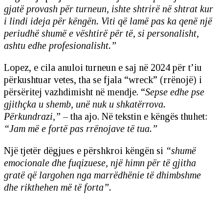
gjatë provash për turneun, ishte shtrirë në shtrat kur
i lindi ideja për këngën. Viti që lamë pas ka qenë një
periudhë shumë e vështirë për të, si personalisht,
ashtu edhe profesionalisht.”
Lopez, e cila anuloi turneun e saj në 2024 për t’iu
përkushtuar vetes, tha se fjala “wreck” (rrënojë) i
përsëritej vazhdimisht në mendje. “
Sepse edhe pse
gjithçka u shemb, unë nuk u shkatërrova.
Përkundrazi,”
– tha ajo. Në tekstin e këngës thuhet:
“Jam më e fortë pas rrënojave të tua.”
Një tjetër dëgjues e përshkroi këngën si
“shumë
emocionale dhe fuqizuese, një himn për të gjitha
gratë që largohen nga marrëdhënie të dhimbshme
dhe rikthehen më të forta”.