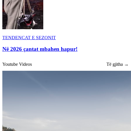
TENDENCAT E SEZONIT
Në 2026 çantat mbahen hapur!
Youtube Videos
Të gjitha →