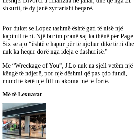
heshtje. Divorci u finalizua në janar, dhe që nga 21
shkurti, të dy janë zyrtarisht beqarë.
Por duket se Lopez tashmë është gati të nisë një
kapitull të ri. Një burim pranë saj ka thënë për Page
Six se ajo “është e hapur për të njohur dikë të ri dhe
nuk ka hequr dorë nga ideja e dashurisë.”
Me “Wreckage of You”, J.Lo nuk na sjell vetëm një
këngë të ndjerë, por një dëshmi që pas çdo fundi,
mund të ketë një fillim akoma më të fortë.
Më të Lexuarat