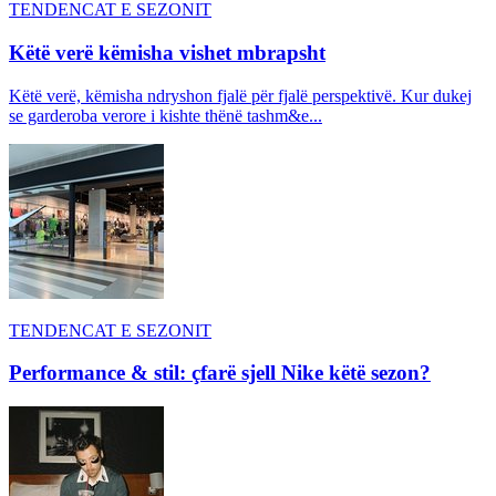
TENDENCAT E SEZONIT
Këtë verë këmisha vishet mbrapsht
Këtë verë, këmisha ndryshon fjalë për fjalë perspektivë. Kur dukej
se garderoba verore i kishte thënë tashm&e...
TENDENCAT E SEZONIT
Performance & stil: çfarë sjell Nike këtë sezon?