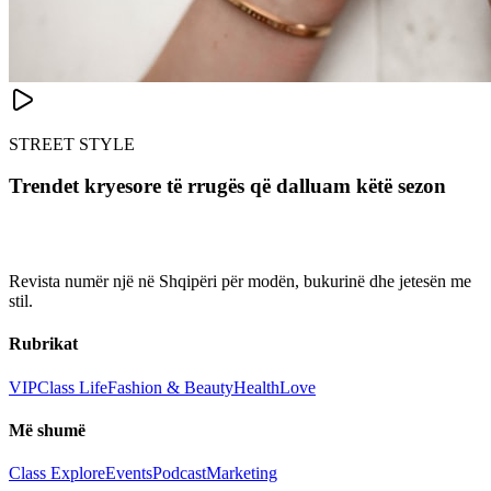
STREET STYLE
Trendet kryesore të rrugës që dalluam këtë sezon
Revista numër një në Shqipëri për modën, bukurinë dhe jetesën me
stil.
Rubrikat
VIP
Class Life
Fashion & Beauty
Health
Love
Më shumë
Class Explore
Events
Podcast
Marketing