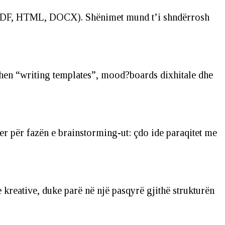
 (PDF, HTML, DOCX). Shënimet mund t’i shndërrosh
ohen “writing templates”, mood?boards dixhitale dhe
er për fazën e brainstorming-ut: çdo ide paraqitet me
kreative, duke parë në një pasqyrë gjithë strukturën