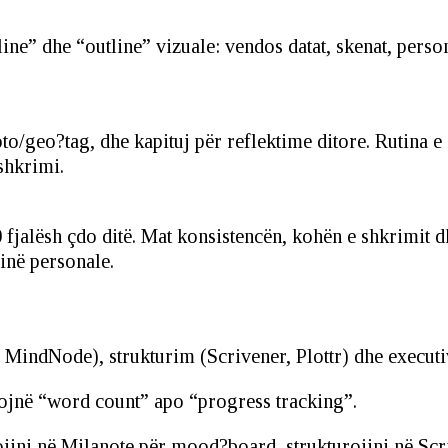
eline” dhe “outline” vizuale: vendos datat, skenat, per
o/geo?tag, dhe kapituj për reflektime ditore. Rutina e 
shkrimi.
 fjalësh çdo ditë. Mat konsistencën, kohën e shkrimit d
linë personale.
, MindNode), strukturim (Scrivener, Plottr) dhe executi
rojnë “word count” apo “progress tracking”.
jini në Milanote për mood?board, strukturojini në Scr