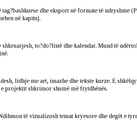
urë tag?bashkuese dhe eksport në formate të ndryshme
hehen në kapituj.
e shkruarjesh, to?do?listë dhe kalendar. Mund të ndërt
inë.
sh, lidhje me art, imazhe dhe tekste kurze. E shkëlqy
n e projektit shkrimor shumë më frytdhënës.
dihmon të vizualizosh temat kryesore dhe degët e tyre 