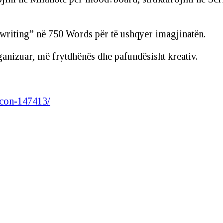
writing” në 750 Words për të ushqyer imagjinatën.
ganizuar, më frytdhënës dhe pafundësisht kreativ.
icon-147413/