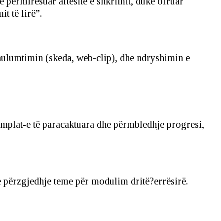
të përmirësuar aftësitë e shkrimit, duke ofruar
t të lirë”.
hulumtimin (skeda, web-clip), dhe ndryshimin e
mplat-e të paracaktuara dhe përmbledhje progresi,
e përzgjedhje teme për modulim dritë?errësirë.