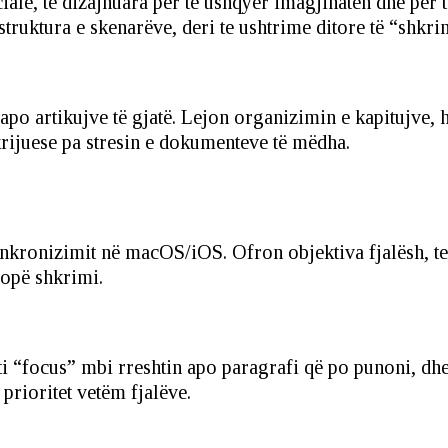
ciale, të dizajnuara për të ushqyer imagjinatën dhe për 
uktura e skenarëve, deri te ushtrime ditore të “shkrimi
po artikujve të gjatë. Lejon organizimin e kapitujve, 
krijuese pa stresin e dokumenteve të mëdha.
kronizimit në macOS/iOS. Ofron objektiva fjalësh, te
copë shkrimi.
ti “focus” mbi rreshtin apo paragrafi që po punoni, dh
rioritet vetëm fjalëve.