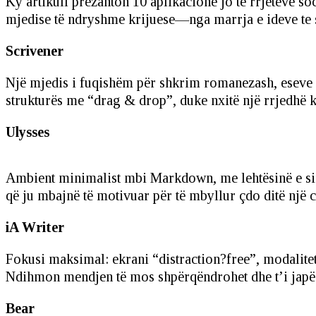
Ky artikull prezanton 10 aplikacione jo të rrjeteve so
mjedise të ndryshme krijuese—nga marrja e ideve te str
Scrivener
Një mjedis i fuqishëm për shkrim romanezash, eseve a
strukturës me “drag & drop”, duke nxitë një rrjedhë 
Ulysses
Ambient minimalist mbi Markdown, me lehtësinë e sin
që ju mbajnë të motivuar për të mbyllur çdo ditë një 
iA Writer
Fokusi maksimal: ekrani “distraction?free”, modalite
Ndihmon mendjen të mos shpërqëndrohet dhe t’i japë p
Bear