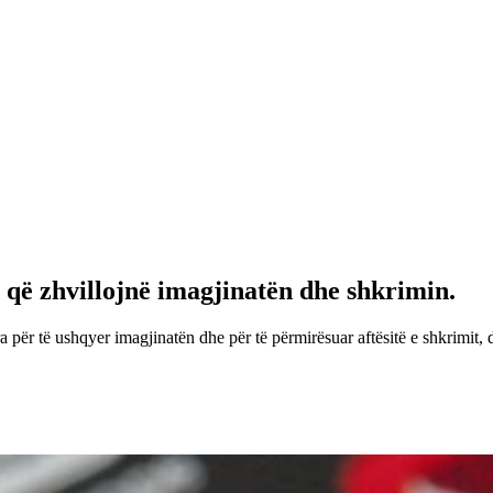
l) që zhvillojnë imagjinatën dhe shkrimin.
ara për të ushqyer imagjinatën dhe për të përmirësuar aftësitë e shkrimi