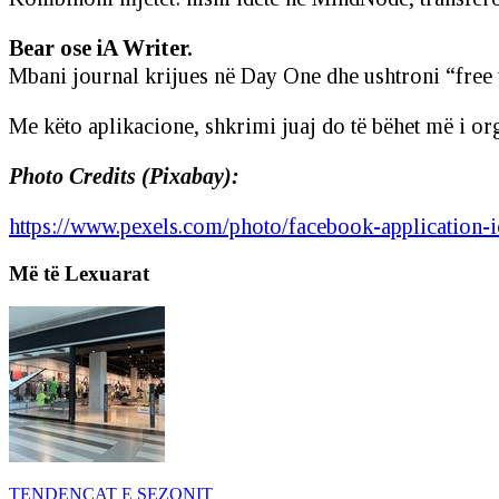
Bear ose iA Writer.
Mbani journal krijues në Day One dhe ushtroni “free 
Me këto aplikacione, shkrimi juaj do të bëhet më i or
Photo Credits (Pixabay):
https://www.pexels.com/photo/facebook-application-
Më të Lexuarat
TENDENCAT E SEZONIT