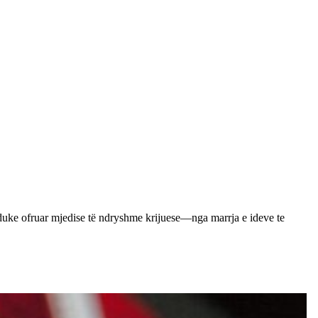
t, duke ofruar mjedise të ndryshme krijuese—nga marrja e ideve te