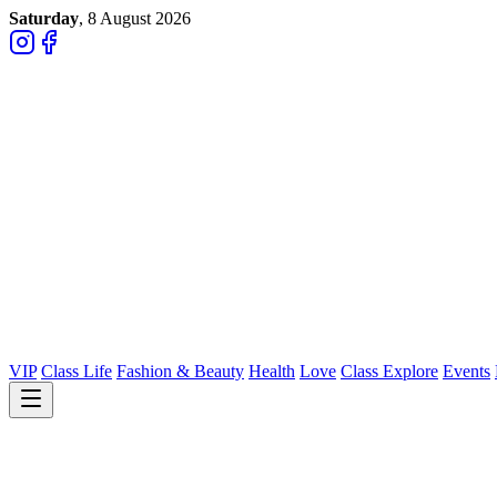
Saturday
, 8 August 2026
VIP
Class Life
Fashion & Beauty
Health
Love
Class Explore
Events