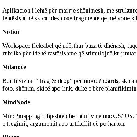
Aplikacion i lehtë për marrje shënimesh, me strukt
lehtësisht në skica idesh ose fragmente që më vonë kt
Notion
Workspace fleksibël që ndërthur baza të dhënash, faq
rubrika për ide të rastësishme që stimulojnë krijimtar
Milanote
Bordi vizual “drag & drop” për mood?boards, skica ide
foto, shënim, skicë apo link, duke e bërë planifikimi
MindNode
Mind?mapping i thjeshtë dhe intuitiv në macOS/iOS. N
e tregimit, argumentit apo artikullit që po harton.