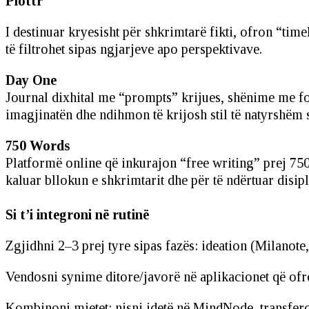
Plottr
I destinuar kryesisht për shkrimtarë fikti, ofron “tim
të filtrohet sipas ngjarjeve apo perspektivave.
Day One
Journal dixhital me “prompts” krijues, shënime me fot
imagjinatën dhe ndihmon të krijosh stil të natyrshëm 
750 Words
Platformë online që inkurajon “free writing” prej 750
kaluar bllokun e shkrimtarit dhe për të ndërtuar disip
Si t’i integroni në rutinë
Zgjidhni 2–3 prej tyre sipas fazës: ideation (Milanote
Vendosni synime ditore/javorë në aplikacionet që of
Kombinoni mjetet: nisni idetë në MindNode, transfero