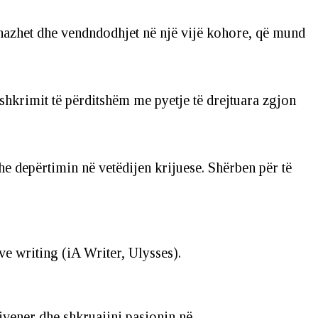
sonazhet dhe vendndodhjet në një vijë kohore, që mund
shkrimit të përditshëm me pyetje të drejtuara zgjon
he depërtimin në vetëdijen krijuese. Shërben për të
ve writing (iA Writer, Ulysses).
ivener dhe shkruajini pasionin në