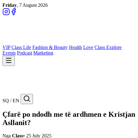
Friday
, 7 August 2026
VIP
Class Life
Fashion & Beauty
Health
Love
Class Explore
Events
Podcast
Marketing
SQ / EN
Çfarë po ndodh me të ardhmen e Kristjan
Asllanit?
Nga
Class
•
25 July 2025