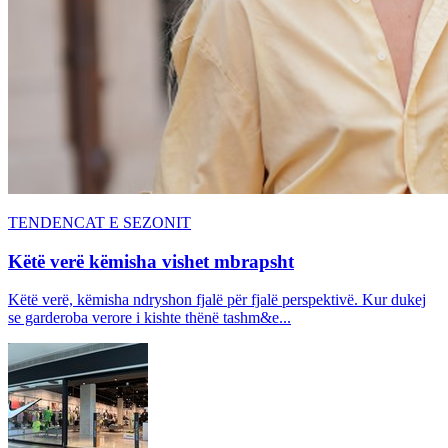
TENDENCAT E SEZONIT
Këtë verë këmisha vishet mbrapsht
Këtë verë, këmisha ndryshon fjalë për fjalë perspektivë. Kur dukej
se garderoba verore i kishte thënë tashm&e...