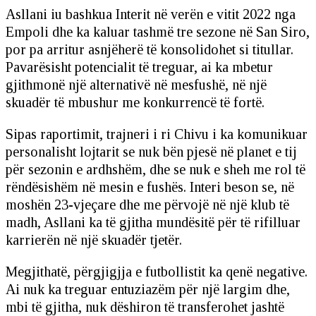
Asllani iu bashkua Interit në verën e vitit 2022 nga
Empoli dhe ka kaluar tashmë tre sezone në San Siro,
por pa arritur asnjëherë të konsolidohet si titullar.
Pavarësisht potencialit të treguar, ai ka mbetur
gjithmonë një alternativë në mesfushë, në një
skuadër të mbushur me konkurrencë të fortë.
Sipas raportimit, trajneri i ri Chivu i ka komunikuar
personalisht lojtarit se nuk bën pjesë në planet e tij
për sezonin e ardhshëm, dhe se nuk e sheh me rol të
rëndësishëm në mesin e fushës. Interi beson se, në
moshën 23-vjeçare dhe me përvojë në një klub të
madh, Asllani ka të gjitha mundësitë për të rifilluar
karrierën në një skuadër tjetër.
Megjithatë, përgjigjja e futbollistit ka qenë negative.
Ai nuk ka treguar entuziazëm për një largim dhe,
mbi të gjitha, nuk dëshiron të transferohet jashtë