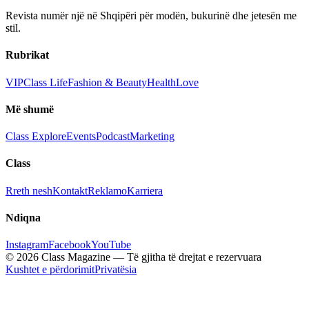
Revista numër një në Shqipëri për modën, bukurinë dhe jetesën me
stil.
Rubrikat
VIP
Class Life
Fashion & Beauty
Health
Love
Më shumë
Class Explore
Events
Podcast
Marketing
Class
Rreth nesh
Kontakt
Reklamo
Karriera
Ndiqna
Instagram
Facebook
YouTube
© 2026 Class Magazine — Të gjitha të drejtat e rezervuara
Kushtet e përdorimit
Privatësia