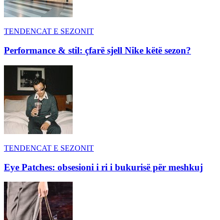
TENDENCAT E SEZONIT
Performance & stil: çfarë sjell Nike këtë sezon?
TENDENCAT E SEZONIT
Eye Patches: obsesioni i ri i bukurisë për meshkuj