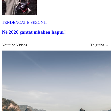
TENDENCAT E SEZONIT
Në 2026 çantat mbahen hapur!
Youtube Videos
Të gjitha →