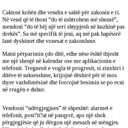
Caktoni kohën dhe vendin e saktë për zakonin e ri.
Në vend që të thoni “do të ushtrohem më shumë”,
mendoni “do të bëj një seri shtypjesh në kuzhinë pas
drekës”. Sa më specifik të jeni, aq më pak hapësirë
lanë dyshimet dhe vonesat e zakonshme.
Matni përparimin çdo ditë, edhe nëse është thjesht
me një shenjë në kalendar ose me aplikacionin e
telefonit. Treguesit e vogla të progresit, si zinxhiri i
ditëve të suksesshme, krijojnë dëshirë për të mos
thyer vazhdimësinë dhe forcojnë besimin se po ecni
në rrugën e duhur.
Vendosni “ndërgjegjues” të shpeshtë: alarmet e
telefonit, post?it?at në pasqyrë, apo një shok
përgjegjësie që ju dërgon një mesazh në mëngjes.