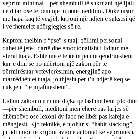
veprim minimal—për shembull të shkruani një fjali
në ditar ose të bëni një minutë meditimi. Duke nisur
me hapa kaq të vegjël, krijoni një ndjenjë suksesi që
i vë themelet ndërgjegjes së re.
Kuptoni thelbin e “pse”-s tuaj: qëllimi personal
duhet të jetë i qartë dhe emocionalisht i lidhur me
vlerat tuaja. Është më e lehtë të jeni të qëndrueshëm
kur e dini se po ndërtoni një zakon për të
përmirësuar vetëvlerësimin, energjinë apo
marrëdhëniet tuaja, jo thjesht për t’u ndjerë keq se
nuk jeni “të mjaftueshëm”.
Lidhni zakonin e ri me diçka që tashmë bëni çdo ditë
—për shembull, meditoni menjëherë pas larjes së
dhëmbëve ose lexoni dy faqe në libër pas kafeja e
mëngjesit. Kjo teknikë, e njohur si “habit stacking”,
ju ndihmon të krijoni avionë automatikë veprimesh,