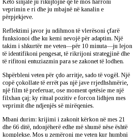
Këto sinjale ju rikujtojnë që të mos harroni
veprimin e ri dhe ju mbajnë në kanalin e
përpjekjeve.
Reflektimi javor ju ndihmon të vlerësoni çfarë
funksionoi dhe ku kemi nevojë për adaptim. Një
takim i shkurtër me veten—për 10 minuta—ju lejon
të identifikoni pengesat, të rikrijoni strategjinë dhe
të rifitoni entuziazmin para se zakonet të lodhen.
Shpërbleni veten për çdo arritje, sado të vogël. Një
copë çokollate të errët pas një jave rrjedhshmërie,
një film të preferuar, ose moment qetësie me një
filxhan çaj; ky ritual pozitiv e forcon lidhjen mes
veprimit dhe ndjenjës së mirëqenies.
Mbani durim: krijimi i zakonit kërkon në mes 21
dhe 66 ditë, ndonjëherë edhe më shumë nëse është
komplekse. Mos u zemëroni me veten kur humbni