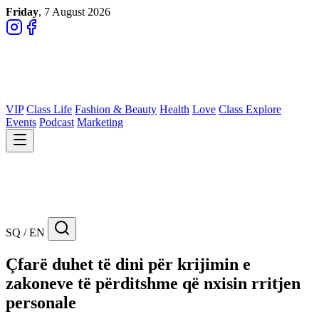
Friday
, 7 August 2026
VIP
Class Life
Fashion & Beauty
Health
Love
Class Explore
Events
Podcast
Marketing
SQ / EN
Çfarë duhet të dini për krijimin e
zakoneve të përditshme që nxisin rritjen
personale