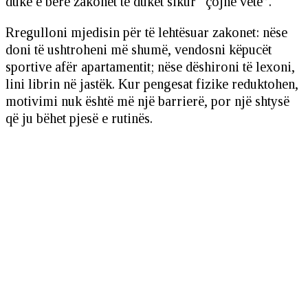
duke e bërë zakonet të duket sikur “çojnë vetë”.
Rregulloni mjedisin për të lehtësuar zakonet: nëse
doni të ushtroheni më shumë, vendosni këpucët
sportive afër apartamentit; nëse dëshironi të lexoni,
lini librin në jastëk. Kur pengesat fizike reduktohen,
motivimi nuk është më një barrierë, por një shtysë
që ju bëhet pjesë e rutinës.