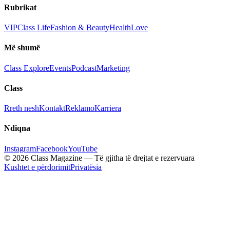
Rubrikat
VIP
Class Life
Fashion & Beauty
Health
Love
Më shumë
Class Explore
Events
Podcast
Marketing
Class
Rreth nesh
Kontakt
Reklamo
Karriera
Ndiqna
Instagram
Facebook
YouTube
© 2026 Class Magazine — Të gjitha të drejtat e rezervuara
Kushtet e përdorimit
Privatësia