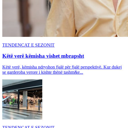
TENDENCAT E SEZONIT
Këtë verë këmisha vishet mbrapsht
Këtë verë, këmisha ndryshon fjalë për fjalë perspektivë. Kur dukej
se garderoba verore i kishte thënë tashm&e...
TENDENCAT E SEZONIT