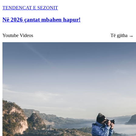
TENDENCAT E SEZONIT
Në 2026 çantat mbahen hapur!
Youtube Videos
Të gjitha →