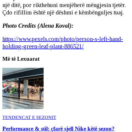
një ditë, por rikthehuni menjëherë mëngjesin tjetër.
Çdo rifillim është një dëshmi e këmbënguljes tuaj.
Photo Credits (Alena Koval):
https://www.pexels.com/photo/person-s-left-hand-
holding-green-leaf-plant-886521/
Më të Lexuarat
TENDENCAT E SEZONIT
Performance & stil: çfarë sjell Nike këtë sezon?