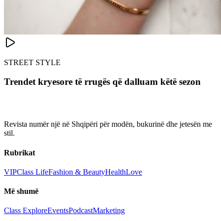
STREET STYLE
Trendet kryesore të rrugës që dalluam këtë sezon
Revista numër një në Shqipëri për modën, bukurinë dhe jetesën me
stil.
Rubrikat
VIP
Class Life
Fashion & Beauty
Health
Love
Më shumë
Class Explore
Events
Podcast
Marketing