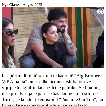
Nga
Class
•
1 August 2025
Pas përfundimit të sezonit të katërt të “Big Brother
VIP Albania”, marrëdhëniet mes ish-banorëve
vijojnë të ngjallin kuriozitet te publiku. Së fundmi,
disa prej tyre janë parë së bashku në një resort në
Turqi, në kuadër të emisionit “Pushime On Top”, ku
kanë ndarë eksperiencat e tyre pas spektaklit.