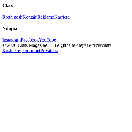
Class
Rreth nesh
Kontakt
Reklamo
Karriera
Ndiqna
Instagram
Facebook
YouTube
© 2026 Class Magazine — Të gjitha të drejtat e rezervuara
Kushtet e përdorimit
Privatësia