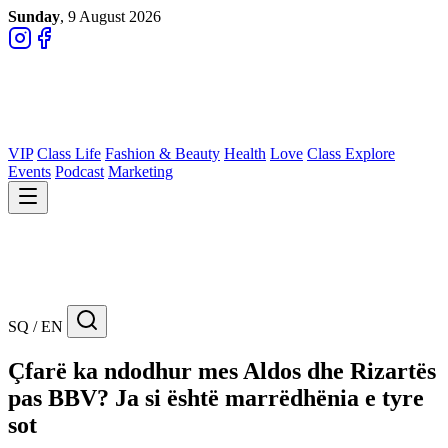
Sunday
, 9 August 2026
VIP
Class Life
Fashion & Beauty
Health
Love
Class Explore
Events
Podcast
Marketing
SQ / EN
Çfarë ka ndodhur mes Aldos dhe Rizartës
pas BBV? Ja si është marrëdhënia e tyre
sot