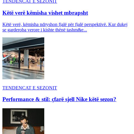
TENDENCAT E SEZONIT
Këtë verë këmisha vishet mbrapsht
Këtë verë, këmisha ndryshon fjalë për fjalë perspektivë. Kur dukej
se garderoba verore i kishte thënë tashm&e...
TENDENCAT E SEZONIT
Performance & stil: çfarë sjell Nike këtë sezon?