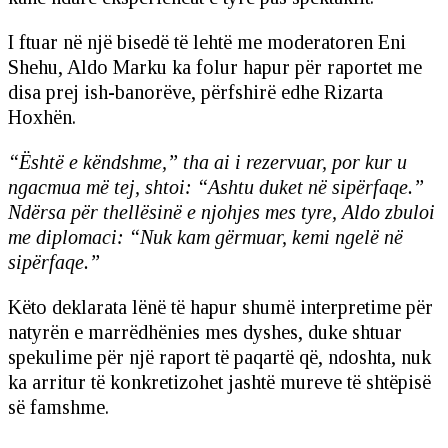
I ftuar në një bisedë të lehtë me moderatoren Eni
Shehu, Aldo Marku ka folur hapur për raportet me
disa prej ish-banorëve, përfshirë edhe Rizarta
Hoxhën.
“Është e këndshme,” tha ai i rezervuar, por kur u
ngacmua më tej, shtoi: “Ashtu duket në sipërfaqe.”
Ndërsa për thellësinë e njohjes mes tyre, Aldo zbuloi
me diplomaci: “Nuk kam gërmuar, kemi ngelë në
sipërfaqe.”
Këto deklarata lënë të hapur shumë interpretime për
natyrën e marrëdhënies mes dyshes, duke shtuar
spekulime për një raport të paqartë që, ndoshta, nuk
ka arritur të konkretizohet jashtë mureve të shtëpisë
së famshme.