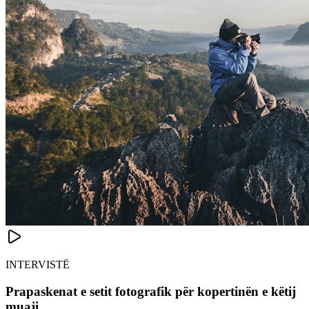
INTERVISTË
Prapaskenat e setit fotografik për kopertinën e këtij
muaji