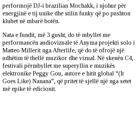
performojë DJ-i brazilian Mochakk, i njohur për
energjinë e tij unike dhe stilin funky që po pushton
klubet në mbarë botën.
Nata e fundit, më 3 gusht, do të mbyllet me
performancën audiovizuale të Anyma projekti solo i
Matteo Millerit nga Afterlife, që do të ofrojë një
udhëtim të thellë muzikor dhe vizual. Në skenën C4,
festivali përmbyllet me superyllin e muzikës
elektronike Peggy Gou, autore e hitit global “(It
Goes Like) Nanana”, që pritet të sjellë një nga setet
më epike të edicionit.