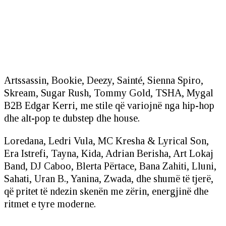
Artssassin, Bookie, Deezy, Sainté, Sienna Spiro,
Skream, Sugar Rush, Tommy Gold, TSHA, Mygal
B2B Edgar Kerri, me stile që variojnë nga hip-hop
dhe alt-pop te dubstep dhe house.
Loredana, Ledri Vula, MC Kresha & Lyrical Son,
Era Istrefi, Tayna, Kida, Adrian Berisha, Art Lokaj
Band, DJ Caboo, Blerta Përtace, Bana Zahiti, Lluni,
Sahati, Uran B., Yanina, Zwada, dhe shumë të tjerë,
që pritet të ndezin skenën me zërin, energjinë dhe
ritmet e tyre moderne.