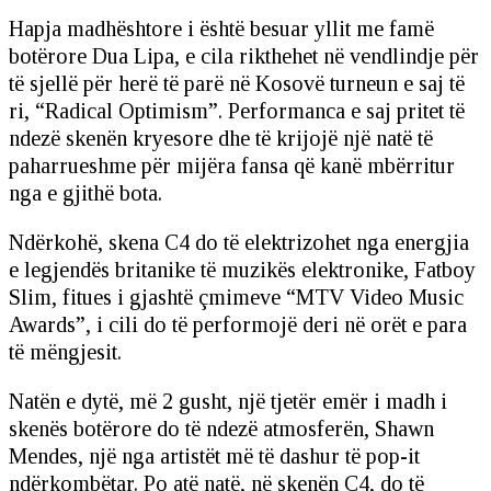
Hapja madhështore i është besuar yllit me famë
botërore Dua Lipa, e cila rikthehet në vendlindje për
të sjellë për herë të parë në Kosovë turneun e saj të
ri, “Radical Optimism”. Performanca e saj pritet të
ndezë skenën kryesore dhe të krijojë një natë të
paharrueshme për mijëra fansa që kanë mbërritur
nga e gjithë bota.
Ndërkohë, skena C4 do të elektrizohet nga energjia
e legjendës britanike të muzikës elektronike, Fatboy
Slim, fitues i gjashtë çmimeve “MTV Video Music
Awards”, i cili do të performojë deri në orët e para
të mëngjesit.
Natën e dytë, më 2 gusht, një tjetër emër i madh i
skenës botërore do të ndezë atmosferën, Shawn
Mendes, një nga artistët më të dashur të pop-it
ndërkombëtar. Po atë natë, në skenën C4, do të