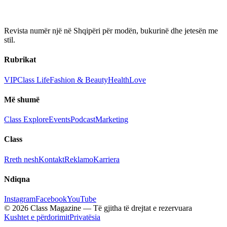
Revista numër një në Shqipëri për modën, bukurinë dhe jetesën me
stil.
Rubrikat
VIP
Class Life
Fashion & Beauty
Health
Love
Më shumë
Class Explore
Events
Podcast
Marketing
Class
Rreth nesh
Kontakt
Reklamo
Karriera
Ndiqna
Instagram
Facebook
YouTube
© 2026 Class Magazine — Të gjitha të drejtat e rezervuara
Kushtet e përdorimit
Privatësia