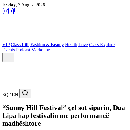
Friday
, 7 August 2026
VIP
Class Life
Fashion & Beauty
Health
Love
Class Explore
Events
Podcast
Marketing
SQ / EN
“Sunny Hill Festival” çel sot siparin, Dua
Lipa hap festivalin me performancë
madhështore