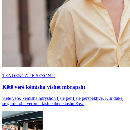
TENDENCAT E SEZONIT
Këtë verë këmisha vishet mbrapsht
Këtë verë, këmisha ndryshon fjalë për fjalë perspektivë. Kur dukej
se garderoba verore i kishte thënë tashm&e...