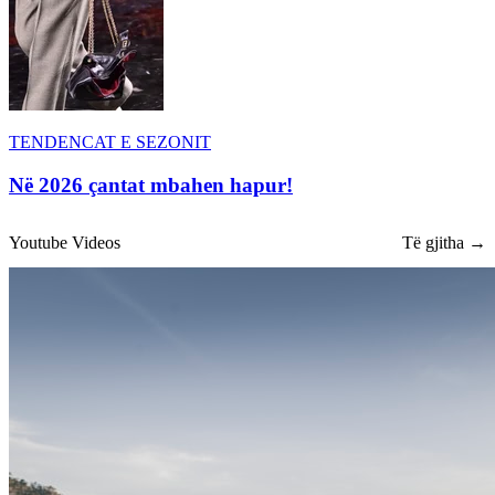
TENDENCAT E SEZONIT
Në 2026 çantat mbahen hapur!
Youtube Videos
Të gjitha →