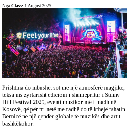
Nga
Class
•
1 August 2025
Prishtina do mbushet sot me një atmosferë magjike,
teksa nis zyrtarisht edicioni i shumëpritur i Sunny
Hill Festival 2025, eventi muzikor më i madh në
Kosovë, që për tri netë me radhë do të kthejë fshatin
Bërnicë në një qendër globale të muzikës dhe artit
bashkëkohor.