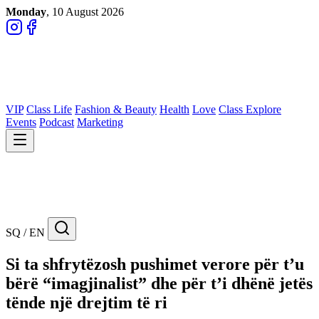
Monday
, 10 August 2026
VIP
Class Life
Fashion & Beauty
Health
Love
Class Explore
Events
Podcast
Marketing
SQ / EN
Si ta shfrytëzosh pushimet verore për t’u
bërë “imagjinalist” dhe për t’i dhënë jetës
tënde një drejtim të ri