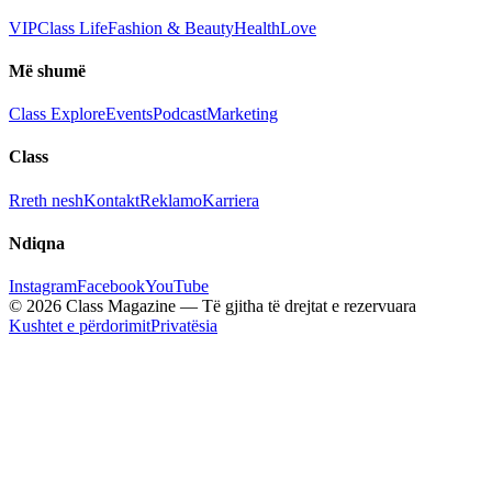
VIP
Class Life
Fashion & Beauty
Health
Love
Më shumë
Class Explore
Events
Podcast
Marketing
Class
Rreth nesh
Kontakt
Reklamo
Karriera
Ndiqna
Instagram
Facebook
YouTube
© 2026 Class Magazine — Të gjitha të drejtat e rezervuara
Kushtet e përdorimit
Privatësia