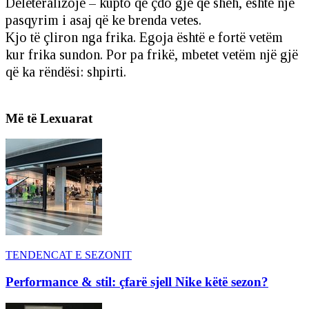
Deletëralizoje – kupto që çdo gjë që sheh, është një
pasqyrim i asaj që ke brenda vetes.
Kjo të çliron nga frika. Egoja është e fortë vetëm
kur frika sundon. Por pa frikë, mbetet vetëm një gjë
që ka rëndësi: shpirti.
Më të Lexuarat
TENDENCAT E SEZONIT
Performance & stil: çfarë sjell Nike këtë sezon?