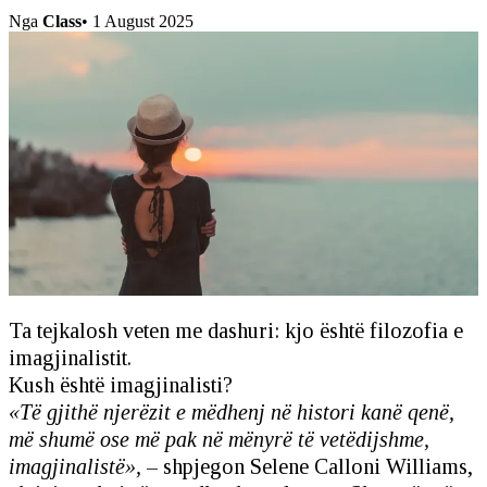
Nga
Class
•
1 August 2025
Ta tejkalosh veten me dashuri: kjo është filozofia e
imagjinalistit.
Kush është imagjinalisti?
«Të gjithë njerëzit e mëdhenj në histori kanë qenë,
më shumë ose më pak në mënyrë të vetëdijshme,
imagjinalistë»,
– shpjegon Selene Calloni Williams,