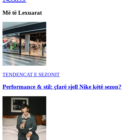
Më të Lexuarat
TENDENCAT E SEZONIT
Performance & stil: çfarë sjell Nike këtë sezon?