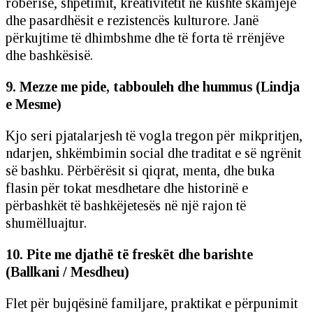
robërisë, shpëtimit, kreativitetit në kushte skamjeje
dhe pasardhësit e rezistencës kulturore. Janë
përkujtime të dhimbshme dhe të forta të rrënjëve
dhe bashkësisë.
9. Mezze me pide, tabbouleh dhe hummus (Lindja
e Mesme)
Kjo seri pjatalarjesh të vogla tregon për mikpritjen,
ndarjen, shkëmbimin social dhe traditat e së ngrënit
së bashku. Përbërësit si qiqrat, menta, dhe buka
flasin për tokat mesdhetare dhe historinë e
përbashkët të bashkëjetesës në një rajon të
shumëlluajtur.
10. Pite me djathë të freskët dhe barishte
(Ballkani / Mesdheu)
Flet për bujqësinë familjare, praktikat e përpunimit