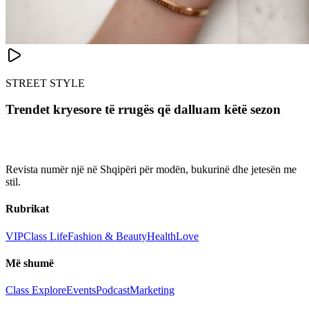
STREET STYLE
Trendet kryesore të rrugës që dalluam këtë sezon
Revista numër një në Shqipëri për modën, bukurinë dhe jetesën me
stil.
Rubrikat
VIP
Class Life
Fashion & Beauty
Health
Love
Më shumë
Class Explore
Events
Podcast
Marketing