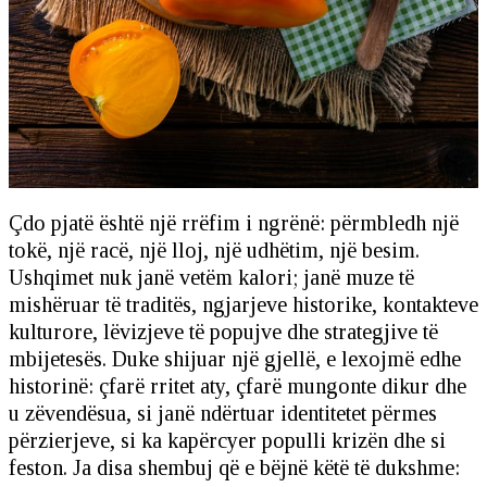
Çdo pjatë është një rrëfim i ngrënë: përmbledh një
tokë, një racë, një lloj, një udhëtim, një besim.
Ushqimet nuk janë vetëm kalori; janë muze të
mishëruar të traditës, ngjarjeve historike, kontakteve
kulturore, lëvizjeve të popujve dhe strategjive të
mbijetesës. Duke shijuar një gjellë, e lexojmë edhe
historinë: çfarë rritet aty, çfarë mungonte dikur dhe
u zëvendësua, si janë ndërtuar identitetet përmes
përzierjeve, si ka kapërcyer populli krizën dhe si
feston. Ja disa shembuj që e bëjnë këtë të dukshme: