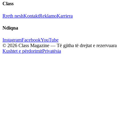
Class
Rreth nesh
Kontakt
Reklamo
Karriera
Ndiqna
Instagram
Facebook
YouTube
© 2026 Class Magazine — Të gjitha të drejtat e rezervuara
Kushtet e përdorimit
Privatësia