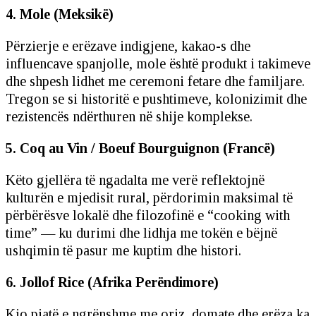
4. Mole (Meksikë)
Përzierje e erëzave indigjene, kakao-s dhe
influencave spanjolle, mole është produkt i takimeve
dhe shpesh lidhet me ceremoni fetare dhe familjare.
Tregon se si historitë e pushtimeve, kolonizimit dhe
rezistencës ndërthuren në shije komplekse.
5. Coq au Vin / Boeuf Bourguignon (Francë)
Këto gjellëra të ngadalta me verë reflektojnë
kulturën e mjedisit rural, përdorimin maksimal të
përbërësve lokalë dhe filozofinë e “cooking with
time” — ku durimi dhe lidhja me tokën e bëjnë
ushqimin të pasur me kuptim dhe histori.
6. Jollof Rice (Afrika Perëndimore)
Kjo pjatë e ngrënshme me oriz, domate dhe erëza ka