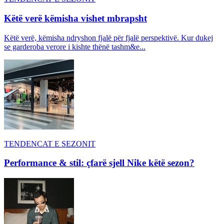
Këtë verë këmisha vishet mbrapsht
Këtë verë, këmisha ndryshon fjalë për fjalë perspektivë. Kur dukej
se garderoba verore i kishte thënë tashm&e...
TENDENCAT E SEZONIT
Performance & stil: çfarë sjell Nike këtë sezon?