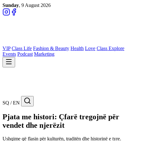
Sunday
, 9 August 2026
VIP
Class Life
Fashion & Beauty
Health
Love
Class Explore
Events
Podcast
Marketing
SQ / EN
Pjata me histori: Çfarë tregojnë për
vendet dhe njerëzit
Ushqime që flasin për kulturën, traditën dhe historinë e tyre.