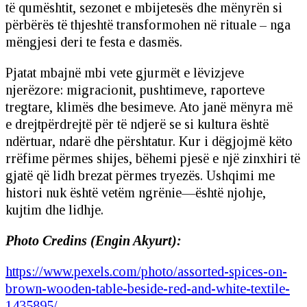
të qumështit, sezonet e mbijetesës dhe mënyrën si
përbërës të thjeshtë transformohen në rituale – nga
mëngjesi deri te festa e dasmës.
Pjatat mbajnë mbi vete gjurmët e lëvizjeve
njerëzore: migracionit, pushtimeve, raporteve
tregtare, klimës dhe besimeve. Ato janë mënyra më
e drejtpërdrejtë për të ndjerë se si kultura është
ndërtuar, ndarë dhe përshtatur. Kur i dëgjojmë këto
rrëfime përmes shijes, bëhemi pjesë e një zinxhiri të
gjatë që lidh brezat përmes tryezës. Ushqimi me
histori nuk është vetëm ngrënie—është njohje,
kujtim dhe lidhje.
Photo Credins (Engin Akyurt):
https://www.pexels.com/photo/assorted-spices-on-
brown-wooden-table-beside-red-and-white-textile-
1435895/