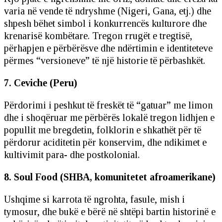
varia në vende të ndryshme (Nigeri, Gana, etj.) dhe
shpesh bëhet simbol i konkurrencës kulturore dhe
krenarisë kombëtare. Tregon rrugët e tregtisë,
përhapjen e përbërësve dhe ndërtimin e identiteteve
përmes “versioneve” të një historie të përbashkët.
7. Ceviche (Peru)
Përdorimi i peshkut të freskët të “gatuar” me limon
dhe i shoqëruar me përbërës lokalë tregon lidhjen e
popullit me bregdetin, folklorin e shkathët për të
përdorur aciditetin për konservim, dhe ndikimet e
kultivimit para- dhe postkolonial.
8. Soul Food (SHBA, komunitetet afroamerikane)
Ushqime si karrota të ngrohta, fasule, mish i
tymosur, dhe bukë e bërë në shtëpi bartin historinë e