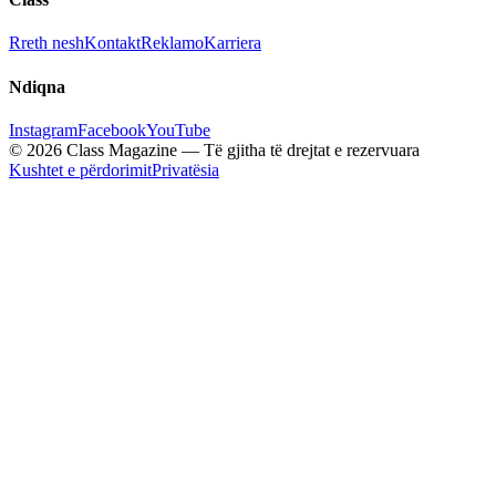
Rreth nesh
Kontakt
Reklamo
Karriera
Ndiqna
Instagram
Facebook
YouTube
© 2026 Class Magazine — Të gjitha të drejtat e rezervuara
Kushtet e përdorimit
Privatësia