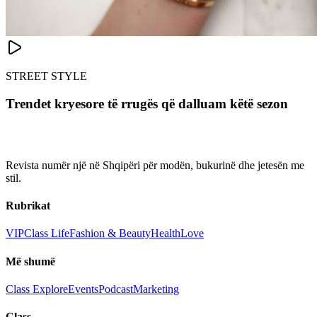
STREET STYLE
Trendet kryesore të rrugës që dalluam këtë sezon
Revista numër një në Shqipëri për modën, bukurinë dhe jetesën me
stil.
Rubrikat
VIP
Class Life
Fashion & Beauty
Health
Love
Më shumë
Class Explore
Events
Podcast
Marketing
Class