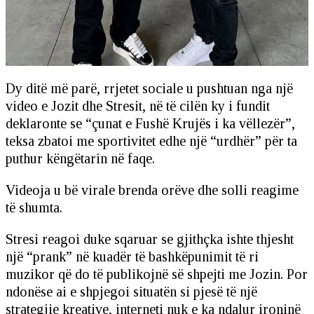
Dy ditë më parë, rrjetet sociale u pushtuan nga një
video e Jozit dhe Stresit, në të cilën ky i fundit
deklaronte se “çunat e Fushë Krujës i ka vëllezër”,
teksa zbatoi me sportivitet edhe një “urdhër” për ta
puthur këngëtarin në faqe.
Videoja u bë virale brenda orëve dhe solli reagime
të shumta.
Stresi reagoi duke sqaruar se gjithçka ishte thjesht
një “prank” në kuadër të bashkëpunimit të ri
muzikor që do të publikojnë së shpejti me Jozin. Por
ndonëse ai e shpjegoi situatën si pjesë të një
strategjie kreative, interneti nuk e ka ndalur ironinë