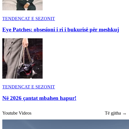
TENDENCAT E SEZONIT
Eye Patches: obsesioni i ri i bukurisë për meshkuj
TENDENCAT E SEZONIT
Në 2026 çantat mbahen hapur!
Youtube Videos
Të gjitha →