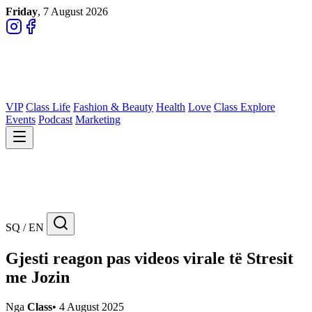
Friday
, 7 August 2026
VIP
Class Life
Fashion & Beauty
Health
Love
Class Explore
Events
Podcast
Marketing
SQ / EN
Gjesti reagon pas videos virale të Stresit
me Jozin
Nga
Class
•
4 August 2025