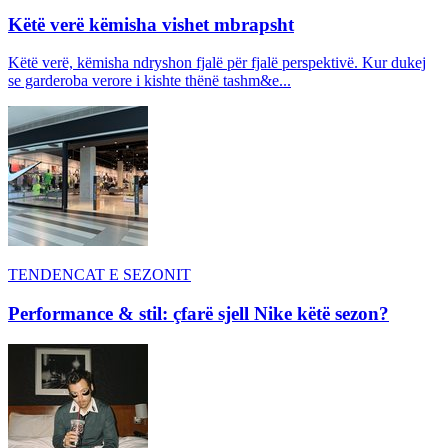
Këtë verë këmisha vishet mbrapsht
Këtë verë, këmisha ndryshon fjalë për fjalë perspektivë. Kur dukej
se garderoba verore i kishte thënë tashm&e...
TENDENCAT E SEZONIT
Performance & stil: çfarë sjell Nike këtë sezon?