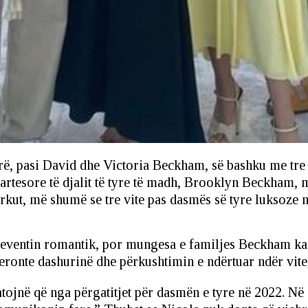
rë, pasi David dhe Victoria Beckham, së bashku me tre
rtesore të djalit të tyre të madh, Brooklyn Beckham, 
kut, më shumë se tre vite pas dasmës së tyre luksoze n
ë eventin romantik, por mungesa e familjes Beckham ka r
deronte dashurinë dhe përkushtimin e ndërtuar ndër vite
tojnë që nga përgatitjet për dasmën e tyre në 2022. Në