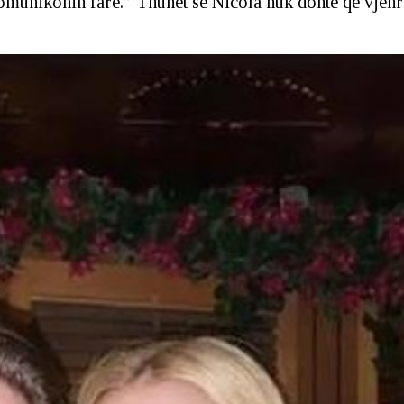
omunikonin fare.” Thuhet se Nicola nuk donte që vjehrr