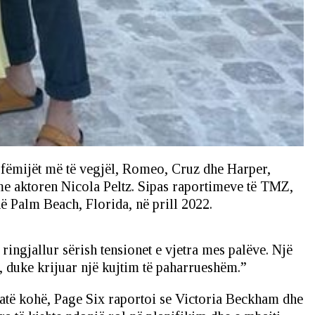
 fëmijët më të vegjël, Romeo, Cruz dhe Harper,
me aktoren Nicola Peltz. Sipas raportimeve të TMZ,
ë Palm Beach, Florida, në prill 2022.
ingjallur sërish tensionet e vjetra mes palëve. Një
, duke krijuar një kujtim të paharrueshëm.”
 atë kohë, Page Six raportoi se Victoria Beckham dhe