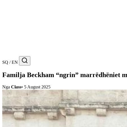
SQ / EN
Familja Beckham “ngrin” marrëdhëniet me
Nga
Class
•
5 August 2025