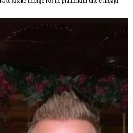
a të kishte ndonjë rol në planifikim dhe e mbajti