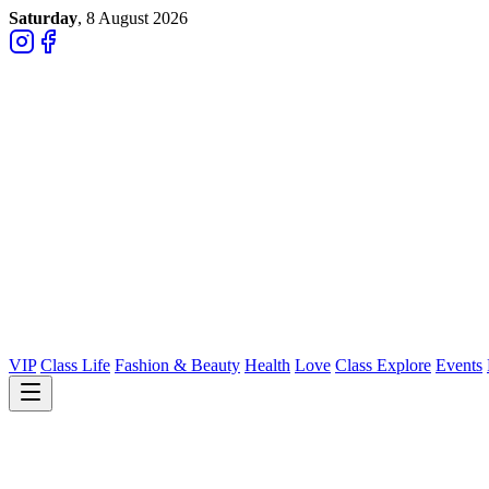
Saturday
, 8 August 2026
VIP
Class Life
Fashion & Beauty
Health
Love
Class Explore
Events