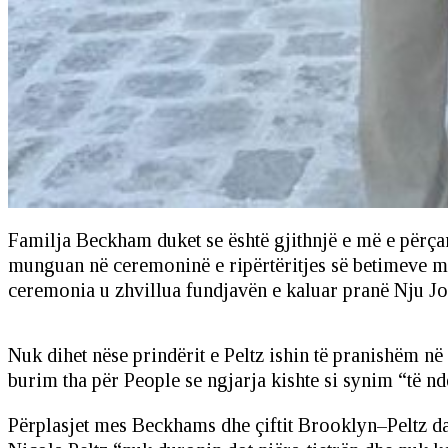
Familja Beckham duket se është gjithnjë e më e përça
munguan në ceremoninë e ripërtëritjes së betimeve ma
ceremonia u zhvillua fundjavën e kaluar pranë Nju Jor
Nuk dihet nëse prindërit e Peltz ishin të pranishëm n
burim tha për People se ngjarja kishte si synim “të n
Përplasjet mes Beckhams dhe çiftit Brooklyn–Peltz da