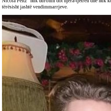
Nicola Peltz “nuk duronin dot njëra-tjetrën dhe nuk k
tërësisht jashtë vendimmarrjeve.