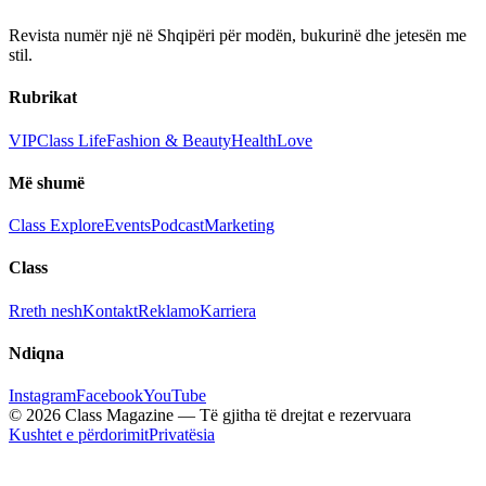
Revista numër një në Shqipëri për modën, bukurinë dhe jetesën me
stil.
Rubrikat
VIP
Class Life
Fashion & Beauty
Health
Love
Më shumë
Class Explore
Events
Podcast
Marketing
Class
Rreth nesh
Kontakt
Reklamo
Karriera
Ndiqna
Instagram
Facebook
YouTube
© 2026 Class Magazine — Të gjitha të drejtat e rezervuara
Kushtet e përdorimit
Privatësia