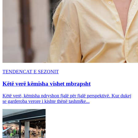
TENDENCAT E SEZONIT
Këtë verë këmisha vishet mbrapsht
Këtë verë, këmisha ndryshon fjalë për fjalë perspektivë. Kur dukej
se garderoba verore i kishte thënë tashm&e...