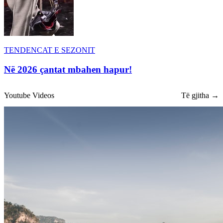
TENDENCAT E SEZONIT
Në 2026 çantat mbahen hapur!
Youtube Videos
Të gjitha →