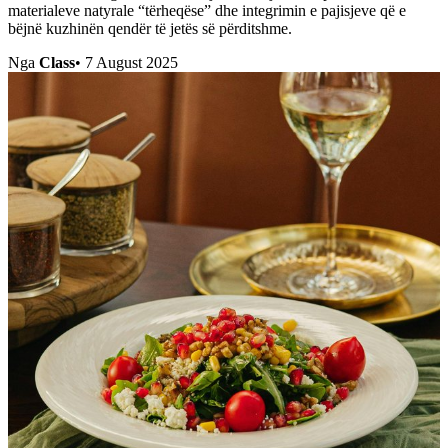
materialeve natyrale “tërheqëse” dhe integrimin e pajisjeve që e
bëjnë kuzhinën qendër të jetës së përditshme.
Nga
Class
•
7 August 2025