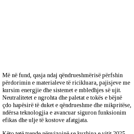
Më në fund, qasja ndaj qëndrueshmërisë përfshin
përdorimin e materialeve të ricikluara, pajisjeve me
kursim energjie dhe sistemet e mbledhjes së ujit.
Neutralitetet e ngrohta dhe paletat e tokës e bëjnë
çdo hapësirë të duket e qëndrueshme dhe mikpritëse,
ndërsa teknologjia e avancuar siguron funksionim
efikas dhe ulje të kostove afatgjata.
Këto tetë trende nënvizojnë se kuzhina e vitit 2025