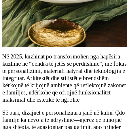
Në 2025, kuzhinat po transformohen nga hapësira
kuzhine në “qendra të jetës së përditshme”, me fokus
te personalizimi, materiali natyral dhe teknologjia e
integruar. Arkitektët dhe stilistët e brendshëm
kërkojnë të krijojnë ambiente që reflektojnë zakonet
e familjes, ndërkohë që ofrojnë funksionalitet
maksimal dhe estetikë të ngrohtë.
Së pari, dizajnet e personalizuara janë në kulm. Çdo
familje ka nevoja të ndryshme—njerëz që punojnë
nga shtëpia, të apasionuar pas gatimit, apo prindër