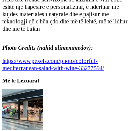
është një hapësirë e personalizuar, e ndërtuar me
kujdes materialesh natyrale dhe e pajisur me
teknologji që e bën çdo ditë më të lehtë, më të lidhur
dhe më të bukur.
Photo Credits (nahid alimemmedov):
https://www.pexels.com/photo/colorful-
mediterranean-salad-with-wine-33277594/
Më të Lexuarat