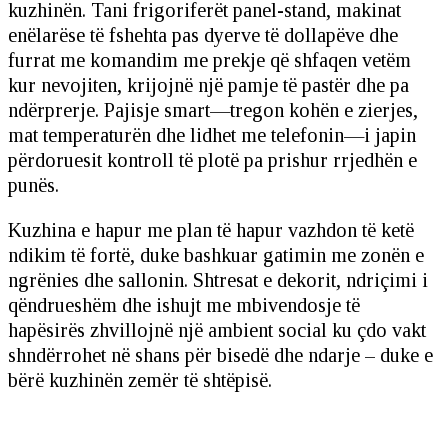
kuzhinën. Tani frigoriferët panel-stand, makinat
enëlarëse të fshehta pas dyerve të dollapëve dhe
furrat me komandim me prekje që shfaqen vetëm
kur nevojiten, krijojnë një pamje të pastër dhe pa
ndërprerje. Pajisje smart—tregon kohën e zierjes,
mat temperaturën dhe lidhet me telefonin—i japin
përdoruesit kontroll të plotë pa prishur rrjedhën e
punës.
Kuzhina e hapur me plan të hapur vazhdon të ketë
ndikim të fortë, duke bashkuar gatimin me zonën e
ngrënies dhe sallonin. Shtresat e dekorit, ndriçimi i
qëndrueshëm dhe ishujt me mbivendosje të
hapësirës zhvillojnë një ambient social ku çdo vakt
shndërrohet në shans për bisedë dhe ndarje – duke e
bërë kuzhinën zemër të shtëpisë.