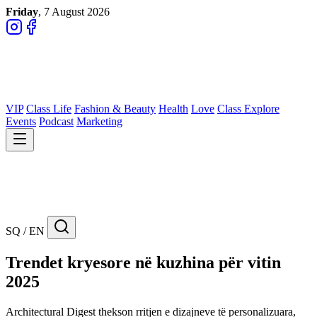
Friday
, 7 August 2026
VIP
Class Life
Fashion & Beauty
Health
Love
Class Explore
Events
Podcast
Marketing
SQ / EN
Trendet kryesore në kuzhina për vitin
2025
Architectural Digest thekson rritjen e dizajneve të personalizuara,