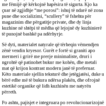
me fëmijë që kërkojnë hapësira të sigurta. Kjo ka
çuar në zgjidhje “me porosi”: ishuj të ndarë në zona
pune dhe socializimi, “scullery” të fshehta për
magazinim dhe përgatitje private, dhe dy linja
kuzhine në shtëpi të mëdha që lejojnë dy kuzhinierë
të punojnë bashkë pa ndërhyrje.
Së dyti, materialet natyrale që tërheqin vëmendjen
zënë vendin kryesor. Gurët e fortë si graniti apo
mermeri i grirë me prerje minimaliste, druri i
ngrohtë që patinohet bukur me kohën, dhe metali
mat që krijon kontrast modern janë të preferuar.
Këto materiale sjellin teksturë dhe jetëgjatësi, duke u
bërë edhe më të bukura ndërsa plakën, dhe ofrojnë
estetikë organike që lidh kuzhinën me natyrën
përreth.
Po ashtu, pajisjet e integruara po revolucionarizojnë