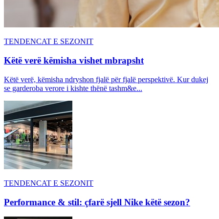
TENDENCAT E SEZONIT
Këtë verë këmisha vishet mbrapsht
Këtë verë, këmisha ndryshon fjalë për fjalë perspektivë. Kur dukej
se garderoba verore i kishte thënë tashm&e...
TENDENCAT E SEZONIT
Performance & stil: çfarë sjell Nike këtë sezon?