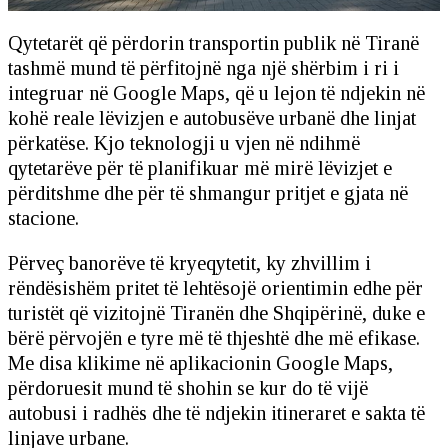
Qytetarët që përdorin transportin publik në Tiranë
tashmë mund të përfitojnë nga një shërbim i ri i
integruar në Google Maps, që u lejon të ndjekin në
kohë reale lëvizjen e autobusëve urbanë dhe linjat
përkatëse. Kjo teknologji u vjen në ndihmë
qytetarëve për të planifikuar më mirë lëvizjet e
përditshme dhe për të shmangur pritjet e gjata në
stacione.
Përveç banorëve të kryeqytetit, ky zhvillim i
rëndësishëm pritet të lehtësojë orientimin edhe për
turistët që vizitojnë Tiranën dhe Shqipërinë, duke e
bërë përvojën e tyre më të thjeshtë dhe më efikase.
Me disa klikime në aplikacionin Google Maps,
përdoruesit mund të shohin se kur do të vijë
autobusi i radhës dhe të ndjekin itineraret e sakta të
linjave urbane.