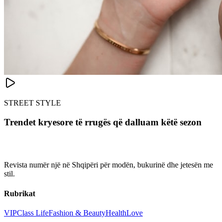
STREET STYLE
Trendet kryesore të rrugës që dalluam këtë sezon
Revista numër një në Shqipëri për modën, bukurinë dhe jetesën me
stil.
Rubrikat
VIP
Class Life
Fashion & Beauty
Health
Love