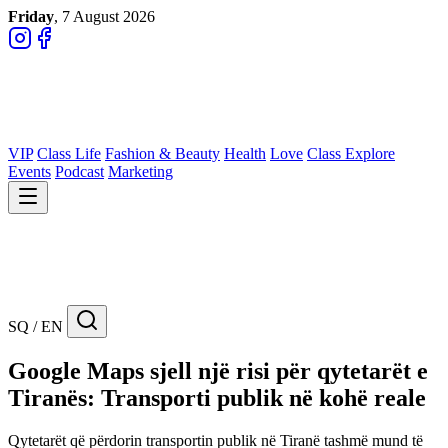
Friday
, 7 August 2026
VIP
Class Life
Fashion & Beauty
Health
Love
Class Explore
Events
Podcast
Marketing
SQ / EN
Google Maps sjell një risi për qytetarët e
Tiranës: Transporti publik në kohë reale
Qytetarët që përdorin transportin publik në Tiranë tashmë mund të