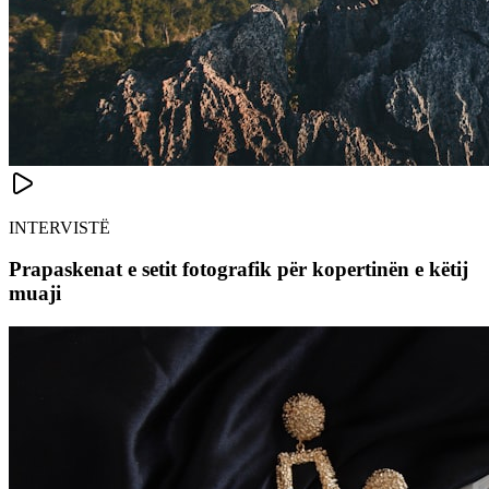
INTERVISTË
Prapaskenat e setit fotografik për kopertinën e këtij
muaji