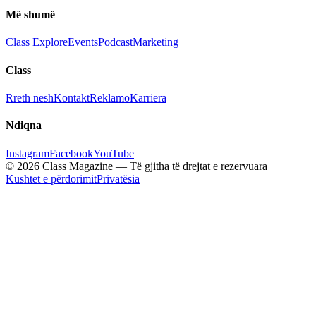
Më shumë
Class Explore
Events
Podcast
Marketing
Class
Rreth nesh
Kontakt
Reklamo
Karriera
Ndiqna
Instagram
Facebook
YouTube
© 2026 Class Magazine — Të gjitha të drejtat e rezervuara
Kushtet e përdorimit
Privatësia