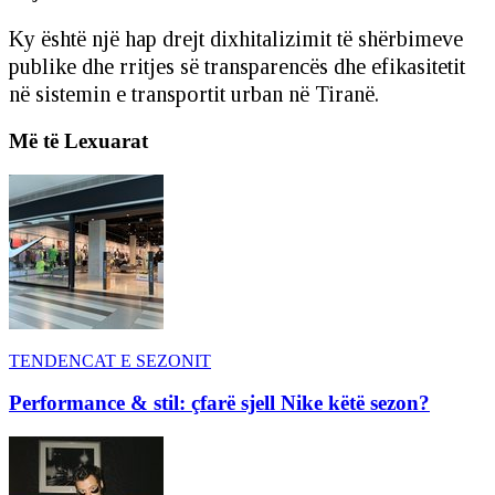
Ky është një hap drejt dixhitalizimit të shërbimeve
publike dhe rritjes së transparencës dhe efikasitetit
në sistemin e transportit urban në Tiranë.
Më të Lexuarat
TENDENCAT E SEZONIT
Performance & stil: çfarë sjell Nike këtë sezon?