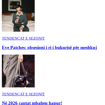
TENDENCAT E SEZONIT
Eye Patches: obsesioni i ri i bukurisë për meshkuj
TENDENCAT E SEZONIT
Në 2026 çantat mbahen hapur!