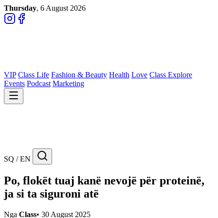
Thursday
, 6 August 2026
VIP
Class Life
Fashion & Beauty
Health
Love
Class Explore
Events
Podcast
Marketing
SQ / EN
Po, flokët tuaj kanë nevojë për proteinë,
ja si ta siguroni atë
Nga
Class
•
30 August 2025