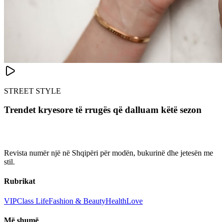
STREET STYLE
Trendet kryesore të rrugës që dalluam këtë sezon
Revista numër një në Shqipëri për modën, bukurinë dhe jetesën me
stil.
Rubrikat
VIP
Class Life
Fashion & Beauty
Health
Love
Më shumë