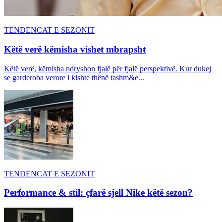
TENDENCAT E SEZONIT
Këtë verë këmisha vishet mbrapsht
Këtë verë, këmisha ndryshon fjalë për fjalë perspektivë. Kur dukej
se garderoba verore i kishte thënë tashm&e...
TENDENCAT E SEZONIT
Performance & stil: çfarë sjell Nike këtë sezon?