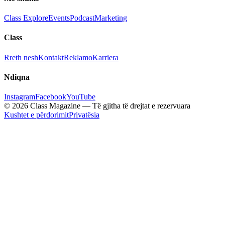
Class Explore
Events
Podcast
Marketing
Class
Rreth nesh
Kontakt
Reklamo
Karriera
Ndiqna
Instagram
Facebook
YouTube
© 2026 Class Magazine — Të gjitha të drejtat e rezervuara
Kushtet e përdorimit
Privatësia