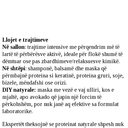
Llojet e trajtimeve
Në sallon
: trajtime intensive me përqendrim më të
lartë të përbërësve aktivë, ideale për flokë shumë të
dëmtuar ose pas zbardhimeve/relaksuesve kimikë.
Në shtëpi
: shamponë, balsamë dhe maska që
përmbajnë proteina si keratinë, proteina gruri, soje,
bizele, mëndafshi ose orizi.
DIY natyrale:
maska me vezë e vaj ulliri, kos e
mjaltë, apo avokado që japin një forcim të
përkohshëm, por nuk janë aq efektive sa formulat
laboratorike.
Ekspertët theksojnë se proteinat natyrale shpesh nuk