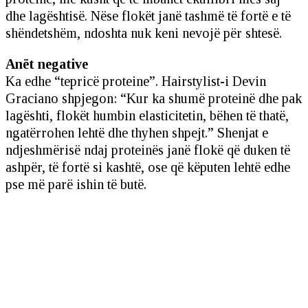
dhe lagështisë. Nëse flokët janë tashmë të fortë e të
shëndetshëm, ndoshta nuk keni nevojë për shtesë.
Anët negative
Ka edhe “tepricë proteine”. Hairstylist-i Devin
Graciano shpjegon: “Kur ka shumë proteinë dhe pak
lagështi, flokët humbin elasticitetin, bëhen të thatë,
ngatërrohen lehtë dhe thyhen shpejt.” Shenjat e
ndjeshmërisë ndaj proteinës janë flokë që duken të
ashpër, të fortë si kashtë, ose që këputen lehtë edhe
pse më parë ishin të butë.