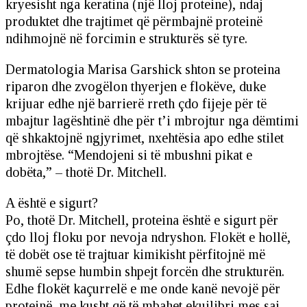
kryesisht nga keratina (një lloj proteine), ndaj
produktet dhe trajtimet që përmbajnë proteinë
ndihmojnë në forcimin e strukturës së tyre.
Dermatologia Marisa Garshick shton se proteina
riparon dhe zvogëlon thyerjen e flokëve, duke
krijuar edhe një barrierë rreth çdo fijeje për të
mbajtur lagështinë dhe për t’i mbrojtur nga dëmtimi
që shkaktojnë ngjyrimet, nxehtësia apo edhe stilet
mbrojtëse. “Mendojeni si të mbushni pikat e
dobëta,” – thotë Dr. Mitchell.
A është e sigurt?
Po, thotë Dr. Mitchell, proteina është e sigurt për
çdo lloj floku por nevoja ndryshon. Flokët e hollë,
të dobët ose të trajtuar kimikisht përfitojnë më
shumë sepse humbin shpejt forcën dhe strukturën.
Edhe flokët kaçurrelë e me onde kanë nevojë për
proteinë, me kusht që të mbahet ekuilibri mes saj