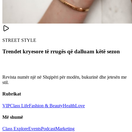
STREET STYLE
Trendet kryesore të rrugës që dalluam këtë sezon
Revista numër një në Shqipëri për modën, bukurinë dhe jetesën me
stil.
Rubrikat
VIP
Class Life
Fashion & Beauty
Health
Love
Më shumë
Class Explore
Events
Podcast
Marketing