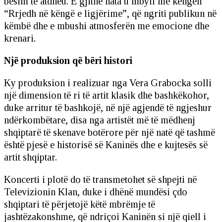
besim te atdheu. E gjithë nata u mbyll me këngën
“Rrjedh në këngë e ligjërime”, që ngriti publikun në
këmbë dhe e mbushi atmosferën me emocione dhe
krenari.
Një produksion që bëri histori
Ky produksion i realizuar nga Vera Grabocka solli
një dimension të ri të artit klasik dhe bashkëkohor,
duke arritur të bashkojë, në një agjendë të ngjeshur
ndërkombëtare, disa nga artistët më të mëdhenj
shqiptarë të skenave botërore për një natë që tashmë
është pjesë e historisë së Kaninës dhe e kujtesës së
artit shqiptar.
Koncerti i plotë do të transmetohet së shpejti në
Televizionin Klan, duke i dhënë mundësi çdo
shqiptari të përjetojë këtë mbrëmje të
jashtëzakonshme, që ndriçoi Kaninën si një qiell i