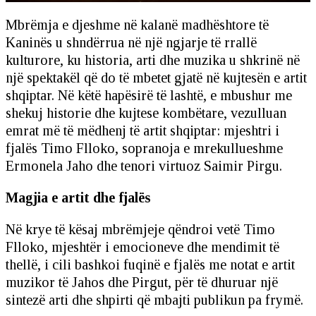
Mbrëmja e djeshme në kalanë madhështore të
Kaninës u shndërrua në një ngjarje të rrallë
kulturore, ku historia, arti dhe muzika u shkrinë në
një spektakël që do të mbetet gjatë në kujtesën e artit
shqiptar. Në këtë hapësirë të lashtë, e mbushur me
shekuj historie dhe kujtese kombëtare, vezulluan
emrat më të mëdhenj të artit shqiptar: mjeshtri i
fjalës Timo Flloko, sopranoja e mrekullueshme
Ermonela Jaho dhe tenori virtuoz Saimir Pirgu.
Magjia e artit dhe fjalës
Në krye të kësaj mbrëmjeje qëndroi vetë Timo
Flloko, mjeshtër i emocioneve dhe mendimit të
thellë, i cili bashkoi fuqinë e fjalës me notat e artit
muzikor të Jahos dhe Pirgut, për të dhuruar një
sintezë arti dhe shpirti që mbajti publikun pa frymë.