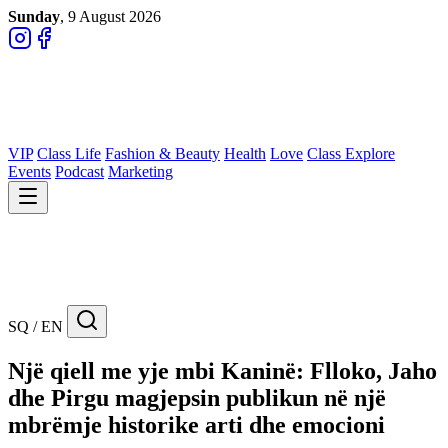
Sunday
, 9 August 2026
VIP
Class Life
Fashion & Beauty
Health
Love
Class Explore
Events
Podcast
Marketing
SQ / EN
Një qiell me yje mbi Kaninë: Flloko, Jaho
dhe Pirgu magjepsin publikun në një
mbrëmje historike arti dhe emocioni