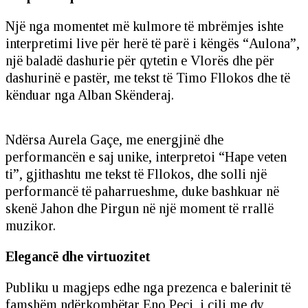
Një nga momentet më kulmore të mbrëmjes ishte
interpretimi live për herë të parë i këngës “Aulona”,
një baladë dashurie për qytetin e Vlorës dhe për
dashurinë e pastër, me tekst të Timo Fllokos dhe të
kënduar nga Alban Skënderaj.
Ndërsa Aurela Gaçe, me energjinë dhe
performancën e saj unike, interpretoi “Hape veten
ti”, gjithashtu me tekst të Fllokos, dhe solli një
performancë të paharrueshme, duke bashkuar në
skenë Jahon dhe Pirgun në një moment të rrallë
muzikor.
Elegancë dhe virtuozitet
Publiku u magjeps edhe nga prezenca e balerinit të
famshëm ndërkombëtar Eno Peçi, i cili me dy