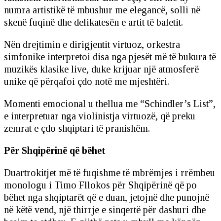
numra artistikë të mbushur me elegancë, solli në
skenë fuqinë dhe delikatesën e artit të baletit.
Nën drejtimin e dirigjentit virtuoz, orkestra
simfonike interpretoi disa nga pjesët më të bukura të
muzikës klasike live, duke krijuar një atmosferë
unike që përqafoi çdo notë me mjeshtëri.
Momenti emocional u thellua me “Schindler’s List”,
e interpretuar nga violinistja virtuozë, që preku
zemrat e çdo shqiptari të pranishëm.
Për Shqipërinë që bëhet
Duartrokitjet më të fuqishme të mbrëmjes i rrëmbeu
monologu i Timo Fllokos për Shqipërinë që po
bëhet nga shqiptarët që e duan, jetojnë dhe punojnë
në këtë vend, një thirrje e sinqertë për dashuri dhe