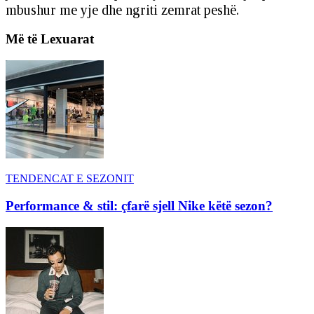
mbushur me yje dhe ngriti zemrat peshë.
Më të Lexuarat
TENDENCAT E SEZONIT
Performance & stil: çfarë sjell Nike këtë sezon?