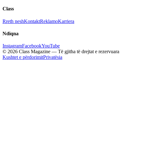
Class
Rreth nesh
Kontakt
Reklamo
Karriera
Ndiqna
Instagram
Facebook
YouTube
© 2026 Class Magazine — Të gjitha të drejtat e rezervuara
Kushtet e përdorimit
Privatësia