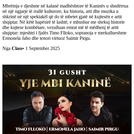
Mbrëmja e djeshme në kalanë madhështore të Kaninës u shndërrua
në një ngjarje të rrallë kulturore, ku historia, arti dhe muzika u
shkrinë në një spektakël që do të mbetet gjatë në kujtesën e artit
shqiptar. Në këtë hapësirë të lashtë, e mbushur me shekuj historie
dhe kujtese kombëtare, vezulluan emrat më të mëdhenj të artit
shqiptar: mjeshtri i fjalës Timo Flloko, sopranoja e mrekullueshme
Ermonela Jaho dhe tenori virtuoz Saimir Pirgu.
Nga
Class
•
1 September 2025