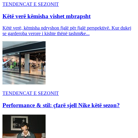
TENDENCAT E SEZONIT
Këtë verë këmisha vishet mbrapsht
Këtë verë, këmisha ndryshon fjalë për fjalë perspektivë. Kur dukej
se garderoba verore i kishte thënë tashm&e...
TENDENCAT E SEZONIT
Performance & stil: çfarë sjell Nike këtë sezon?