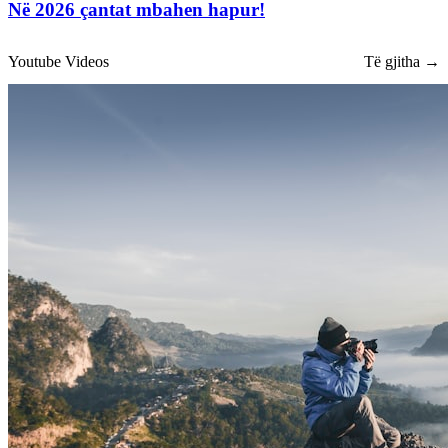
Në 2026 çantat mbahen hapur!
Youtube Videos
Të gjitha →