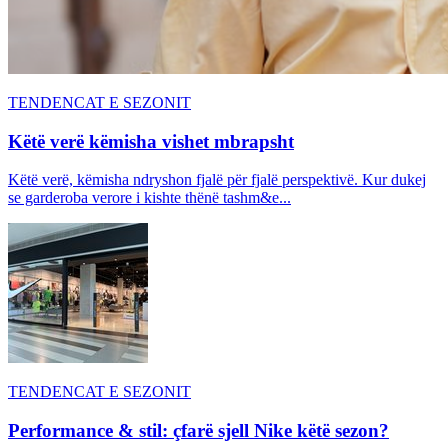
TENDENCAT E SEZONIT
Këtë verë këmisha vishet mbrapsht
Këtë verë, këmisha ndryshon fjalë për fjalë perspektivë. Kur dukej
se garderoba verore i kishte thënë tashm&e...
TENDENCAT E SEZONIT
Performance & stil: çfarë sjell Nike këtë sezon?