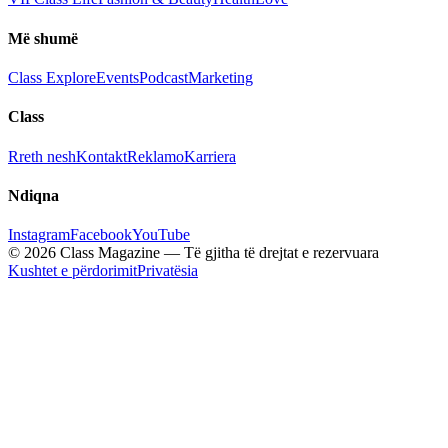
Më shumë
Class Explore
Events
Podcast
Marketing
Class
Rreth nesh
Kontakt
Reklamo
Karriera
Ndiqna
Instagram
Facebook
YouTube
© 2026 Class Magazine — Të gjitha të drejtat e rezervuara
Kushtet e përdorimit
Privatësia