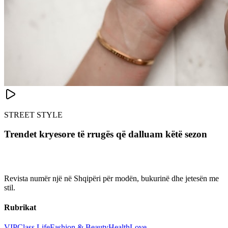
STREET STYLE
Trendet kryesore të rrugës që dalluam këtë sezon
Revista numër një në Shqipëri për modën, bukurinë dhe jetesën me
stil.
Rubrikat
VIP
Class Life
Fashion & Beauty
Health
Love