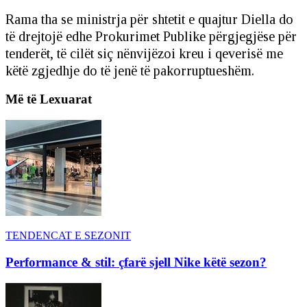
Rama tha se ministrja për shtetit e quajtur Diella do
të drejtojë edhe Prokurimet Publike përgjegjëse për
tenderët, të cilët siç nënvijëzoi kreu i qeverisë me
këtë zgjedhje do të jenë të pakorruptueshëm.
Më të Lexuarat
TENDENCAT E SEZONIT
Performance & stil: çfarë sjell Nike këtë sezon?