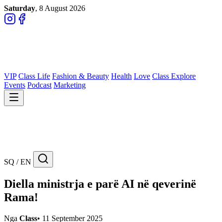
Saturday
, 8 August 2026
VIP
Class Life
Fashion & Beauty
Health
Love
Class Explore
Events
Podcast
Marketing
SQ / EN
Diella ministrja e parë AI në qeverinë
Rama!
Nga
Class
•
11 September 2025