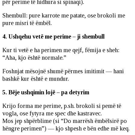
për perime të hidhura si spinaqi).
Shembull: pure karrote me patate, ose brokoli me
pure misri të ëmbël.
4. Ushqehu vetë me perime – ji shembull
Kur ti vetë e ha perimen me qejf, fëmija e sheh:
“Aha, kjo është normale.”
Foshnjat mësojnë shumë përmes imitimit — hani
bashkë kur është e mundur.
5. Bëje ushqimin lojë – pa detyrim
Krijo forma me perime, p.sh. brokoli si pemë të
vogla, ose fytyra me spec dhe kastravec.
Mos jep shpërblime (si “Do marrësh ëmbëlsirë po
hëngre perimen”) — kjo shpesh e bën edhe më keq.