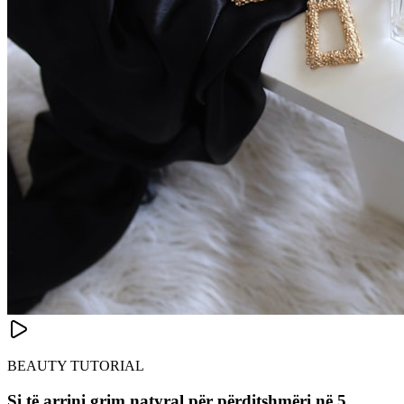
BEAUTY TUTORIAL
Si të arrini grim natyral për përditshmëri në 5