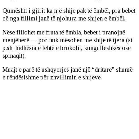
Qumështi i gjirit ka një shije pak të ëmbël, pra bebet
që nga fillimi janë të njohura me shijen e ëmbël.
Nëse fillohet me fruta të ëmbla, bebet i pranojnë
menjëherë — por nuk mësohen me shije të tjera (si
p.sh. hidhësia e lehtë e brokolit, kungulleshkës ose
spinaqit).
Muajt e parë të ushqyerjes janë një “dritare” shumë
e rëndësishme për zhvillimin e shijeve.