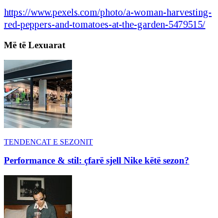
https://www.pexels.com/photo/a-woman-harvesting-
red-peppers-and-tomatoes-at-the-garden-5479515/
Më të Lexuarat
TENDENCAT E SEZONIT
Performance & stil: çfarë sjell Nike këtë sezon?