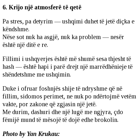
6. Krijo një atmosferë të qetë
Pa stres, pa detyrim — ushqimi duhet të jetë diçka e
këndshme.
Nëse sot nuk ha asgjë, nuk ka problem — nesër
është një ditë e re.
Fillimi i ushqyerjes është më shumë sesa thjesht të
hash — është hapi i parë drejt një marrëdhënieje të
shëndetshme me ushqimin.
Duke i ofruar foshnjës shije të ndryshme që në
fillim, sidomos perimet, ne nuk po ndërtojmë vetëm
vakte, por zakone që zgjasin një jetë.
Me durim, dashuri dhe një lugë me ngjyra, çdo
fëmijë mund të mësojë të dojë edhe brokolin.
Photo by Yan Krukau: