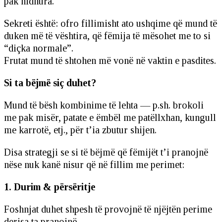
pak hidhura.
Sekreti është: ofro fillimisht ato ushqime që mund të
duken më të vështira, që fëmija të mësohet me to si
“diçka normale”.
Frutat mund të shtohen më vonë në vaktin e pasdites.
Si ta bëjmë siç duhet?
Mund të bësh kombinime të lehta — p.sh. brokoli
me pak misër, patate e ëmbël me patëllxhan, kungull
me karrotë, etj., për t’ia zbutur shijen.
Disa strategji se si të bëjmë që fëmijët t’i pranojnë
nëse nuk kanë nisur që në fillim me perimet:
1. Durim & përsëritje
Foshnjat duhet shpesh të provojnë të njëjtën perime
derisa ta pranojnë.