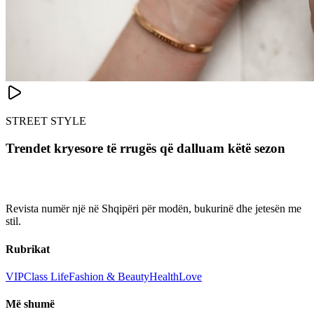
STREET STYLE
Trendet kryesore të rrugës që dalluam këtë sezon
Revista numër një në Shqipëri për modën, bukurinë dhe jetesën me
stil.
Rubrikat
VIP
Class Life
Fashion & Beauty
Health
Love
Më shumë