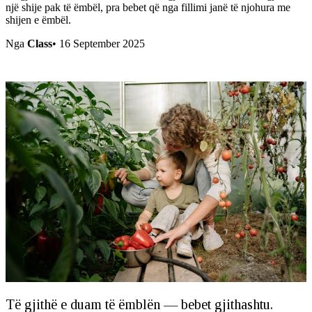
një shije pak të ëmbël, pra bebet që nga fillimi janë të njohura me
shijen e ëmbël.
Nga
Class
•
16 September 2025
Të gjithë e duam të ëmblën — bebet gjithashtu.