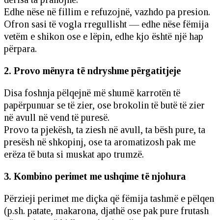
Edhe nëse në fillim e refuzojnë, vazhdo pa presion.
Ofron sasi të vogla rregullisht — edhe nëse fëmija
vetëm e shikon ose e lëpin, edhe kjo është një hap
përpara.
2. Provo mënyra të ndryshme përgatitjeje
Disa foshnja pëlqejnë më shumë karrotën të
papërpunuar se të zier, ose brokolin të butë të zier
në avull në vend të puresë.
Provo ta pjekësh, ta ziesh në avull, ta bësh pure, ta
presësh në shkopinj, ose ta aromatizosh pak me
erëza të buta si muskat apo trumzë.
3. Kombino perimet me ushqime të njohura
Përzieji perimet me diçka që fëmija tashmë e pëlqen
(p.sh. patate, makarona, djathë ose pak pure frutash