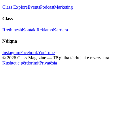
Class Explore
Events
Podcast
Marketing
Class
Rreth nesh
Kontakt
Reklamo
Karriera
Ndiqna
Instagram
Facebook
YouTube
© 2026 Class Magazine — Të gjitha të drejtat e rezervuara
Kushtet e përdorimit
Privatësia