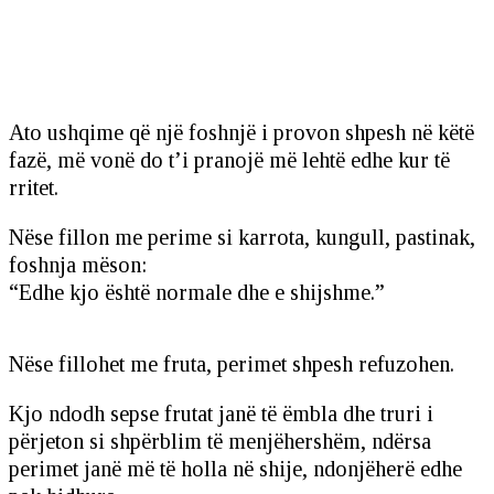
Ato ushqime që një foshnjë i provon shpesh në këtë
fazë, më vonë do t’i pranojë më lehtë edhe kur të
rritet.
Nëse fillon me perime si karrota, kungull, pastinak,
foshnja mëson:
“Edhe kjo është normale dhe e shijshme.”
Nëse fillohet me fruta, perimet shpesh refuzohen.
Kjo ndodh sepse frutat janë të ëmbla dhe truri i
përjeton si shpërblim të menjëhershëm, ndërsa
perimet janë më të holla në shije, ndonjëherë edhe