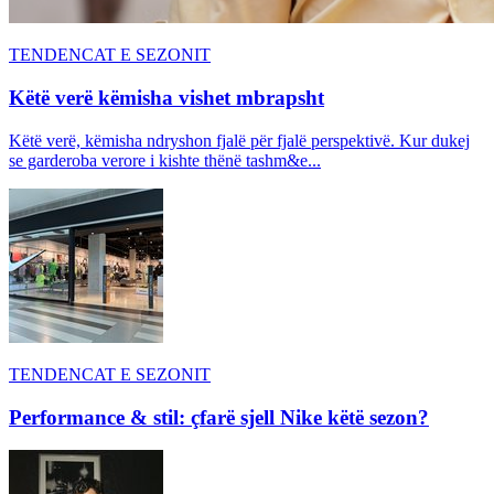
TENDENCAT E SEZONIT
Këtë verë këmisha vishet mbrapsht
Këtë verë, këmisha ndryshon fjalë për fjalë perspektivë. Kur dukej
se garderoba verore i kishte thënë tashm&e...
TENDENCAT E SEZONIT
Performance & stil: çfarë sjell Nike këtë sezon?