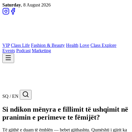
Saturday
, 8 August 2026
VIP
Class Life
Fashion & Beauty
Health
Love
Class Explore
Events
Podcast
Marketing
SQ / EN
Si ndikon mënyra e fillimit të ushqimit në
pranimin e perimeve te fëmijët?
Të gjithë e duam të ëmblën — bebet gjithashtu. Qumështi i gjirit ka