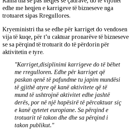
Rama tha se pas heqjes së çadrave, do të vijohet
edhe me heqjen e karrigeve të bizneseve nga
trotuaret sipas Rregullores.
Kryeministri tha se edhe për karriget do vendosen
vija të kuqe, për t’u caktuar pronarëve të bizneseve
se sa përqind të trotuarit do të përdorin për
aktivitetin e tyre.
"Karriget,disiplinimi karrigeve do të bëhet
me rregulloren. Edhe për karriget që
paskan qenë të pafundme tu japim mundësi
të gjithë atyre që kanë aktivitete që të
mund të ushtrojnë aktivitet edhe jashtë
derës, por në një hapësirë të përcaktuar siç
e kanë qytetet europiane. Sa përqind e
trotuarit të takon dhe dhe sa përqind i
takon publikut."