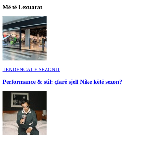
Më të Lexuarat
TENDENCAT E SEZONIT
Performance & stil: çfarë sjell Nike këtë sezon?