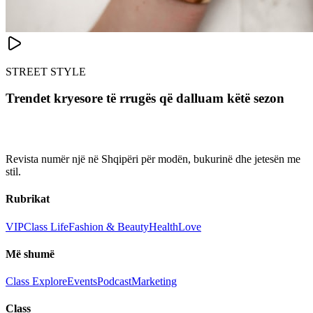
STREET STYLE
Trendet kryesore të rrugës që dalluam këtë sezon
Revista numër një në Shqipëri për modën, bukurinë dhe jetesën me
stil.
Rubrikat
VIP
Class Life
Fashion & Beauty
Health
Love
Më shumë
Class Explore
Events
Podcast
Marketing
Class