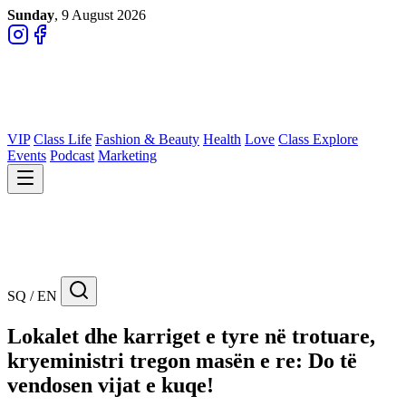
Sunday
, 9 August 2026
VIP
Class Life
Fashion & Beauty
Health
Love
Class Explore
Events
Podcast
Marketing
SQ / EN
Lokalet dhe karriget e tyre në trotuare,
kryeministri tregon masën e re: Do të
vendosen vijat e kuqe!