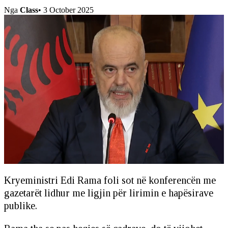
Nga
Class
•
3 October 2025
Kryeministri Edi Rama foli sot në konferencën me
gazetarët lidhur me ligjin për lirimin e hapësirave
publike.