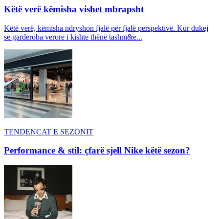
Këtë verë këmisha vishet mbrapsht
Këtë verë, këmisha ndryshon fjalë për fjalë perspektivë. Kur dukej
se garderoba verore i kishte thënë tashm&e...
TENDENCAT E SEZONIT
Performance & stil: çfarë sjell Nike këtë sezon?