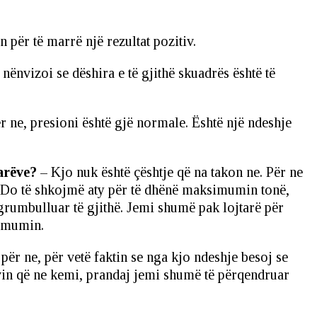
 për të marrë një rezultat pozitiv.
 nënvizoi se dëshira e të gjithë skuadrës është të
ër ne, presioni është gjë normale. Është një ndeshje
arëve?
– Kjo nuk është çështje që na takon ne. Për ne
e. Do të shkojmë aty për të dhënë maksimumin tonë,
grumbulluar të gjithë. Jemi shumë pak lojtarë për
simumin.
ër ne, për vetë faktin se nga kjo ndeshje besoj se
ivin që ne kemi, prandaj jemi shumë të përqendruar