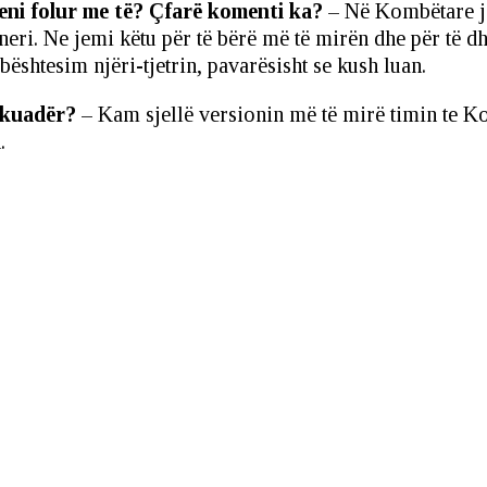
ni folur me të? Çfarë komenti ka?
– Në Kombëtare jem
 trajneri. Ne jemi këtu për të bërë më të mirën dhe pë
shtesim njëri-tjetrin, pavarësisht se kush luan.
skuadër?
– Kam sjellë versionin më të mirë timin te Ko
.