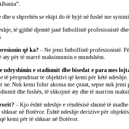
Albania”.
e dhe u shprehën se ekipi do të hyjë në fushë me synimin
shje, të gjithë djemtë janë futbollistë profesionistë dhe
.
presionin që ka?
– Ne jemi futbollistë profesionistë. P
më aty për të marrë maksimumin e mundshëm.
e ndryshimin e stadiumit dhe bisedat e para mes lojt
dhe të përqendruar te objektivi që kemi për këtë ndeshj
për ne. Nuk kemi folur akoma me çunat, sepse nuk jemi 
tadiumit dhe fushës, të shkojmë aty dhe të marrim mak
rorit?
– Kjo është ndeshje e rëndësisë shumë të madhe p
ë shkuar në Botëror. Është ndeshje decizive për objekt
ë kemi për të shkuar në Botëror.