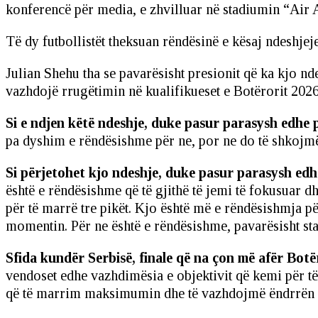
konferencë për media, e zhvilluar në stadiumin “Air 
Të dy futbollistët theksuan rëndësinë e kësaj ndeshjej
Julian Shehu tha se pavarësisht presionit që ka kjo nde
vazhdojë rrugëtimin në kualifikueset e Botërorit 2026
Si e ndjen këtë ndeshje, duke pasur parasysh edhe 
pa dyshim e rëndësishme për ne, por ne do të shkoj
Si përjetohet kjo ndeshje, duke pasur parasysh edh
është e rëndësishme që të gjithë të jemi të fokusuar 
për të marrë tre pikët. Kjo është më e rëndësishmja 
momentin. Për ne është e rëndësishme, pavarësisht s
Sfida kundër Serbisë, finale që na çon më afër Botë
vendoset edhe vazhdimësia e objektivit që kemi për t
që të marrim maksimumin dhe të vazhdojmë ëndrrën q