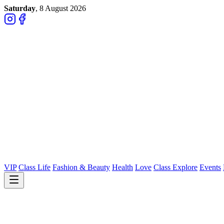
Saturday
, 8 August 2026
VIP
Class Life
Fashion & Beauty
Health
Love
Class Explore
Events