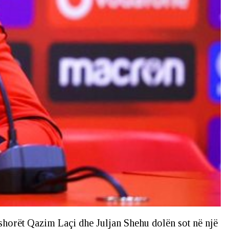
ushorët Qazim Laçi dhe Juljan Shehu dolën sot në një