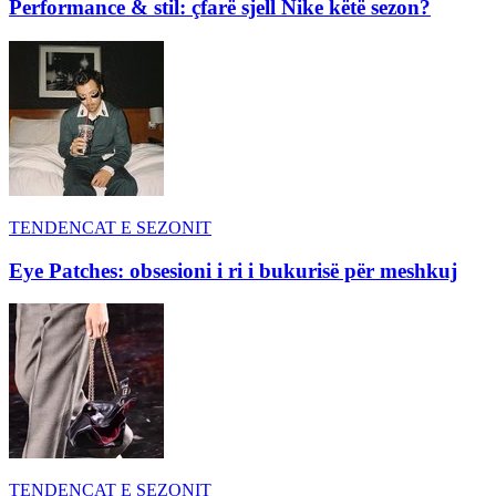
Performance & stil: çfarë sjell Nike këtë sezon?
TENDENCAT E SEZONIT
Eye Patches: obsesioni i ri i bukurisë për meshkuj
TENDENCAT E SEZONIT