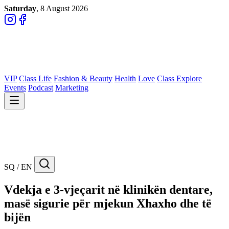
Saturday
, 8 August 2026
VIP
Class Life
Fashion & Beauty
Health
Love
Class Explore
Events
Podcast
Marketing
SQ / EN
Vdekja e 3-vjeçarit në klinikën dentare,
masë sigurie për mjekun Xhaxho dhe të
bijën