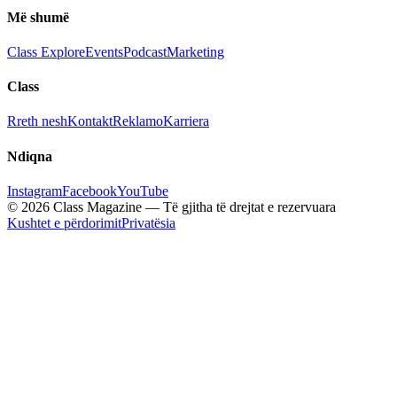
Më shumë
Class Explore
Events
Podcast
Marketing
Class
Rreth nesh
Kontakt
Reklamo
Karriera
Ndiqna
Instagram
Facebook
YouTube
© 2026 Class Magazine — Të gjitha të drejtat e rezervuara
Kushtet e përdorimit
Privatësia