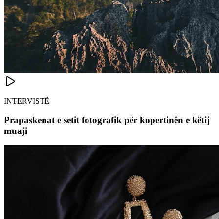
INTERVISTË
Prapaskenat e setit fotografik për kopertinën e këtij
muaji