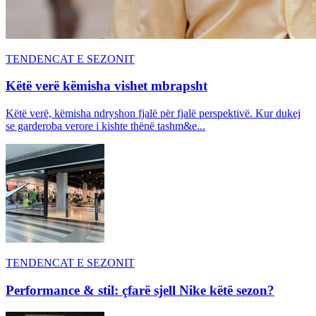
TENDENCAT E SEZONIT
Këtë verë këmisha vishet mbrapsht
Këtë verë, këmisha ndryshon fjalë për fjalë perspektivë. Kur dukej
se garderoba verore i kishte thënë tashm&e...
TENDENCAT E SEZONIT
Performance & stil: çfarë sjell Nike këtë sezon?