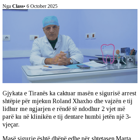
Nga
Class
•
6 October 2025
Gjykata e Tiranës ka caktuar masën e sigurisë arrest
shtëpie për mjekun Roland Xhaxho dhe vajzën e tij
lidhur me ngjarjen e rëndë të ndodhur 2 vjet më
parë ku në klinikën e tij dentare humbi jetën një 3-
vjeçar.
Masë sigurie është dhënë edhe për shtetasen Marta