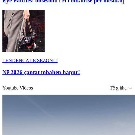
Eye Patches: obsesioni i ri i bukurisë për meshkuj
TENDENCAT E SEZONIT
Në 2026 çantat mbahen hapur!
Youtube Videos
Të gjitha →