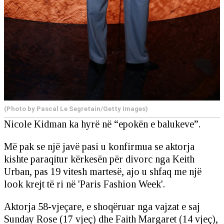
(Photo by Pascal Le Segretain/Getty Images)
Nicole Kidman ka hyrë në “epokën e balukeve”.
Më pak se një javë pasi u konfirmua se aktorja
kishte paraqitur kërkesën për divorc nga Keith
Urban, pas 19 vitesh martesë, ajo u shfaq me një
look krejt të ri në 'Paris Fashion Week'.
Aktorja 58-vjeçare, e shoqëruar nga vajzat e saj
Sunday Rose (17 vjeç) dhe Faith Margaret (14 vjeç),