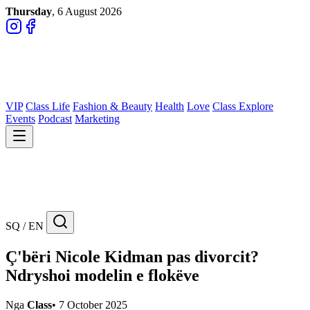
Thursday
, 6 August 2026
VIP
Class Life
Fashion & Beauty
Health
Love
Class Explore
Events
Podcast
Marketing
SQ / EN
Ç'bëri Nicole Kidman pas divorcit?
Ndryshoi modelin e flokëve
Nga
Class
•
7 October 2025