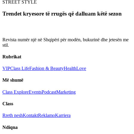
STREET STYLE
Trendet kryesore të rrugës që dalluam këtë sezon
Revista numër një në Shqipëri për modën, bukurinë dhe jetesën me
stil.
Rubrikat
VIP
Class Life
Fashion & Beauty
Health
Love
Më shumë
Class Explore
Events
Podcast
Marketing
Class
Rreth nesh
Kontakt
Reklamo
Karriera
Ndiqna