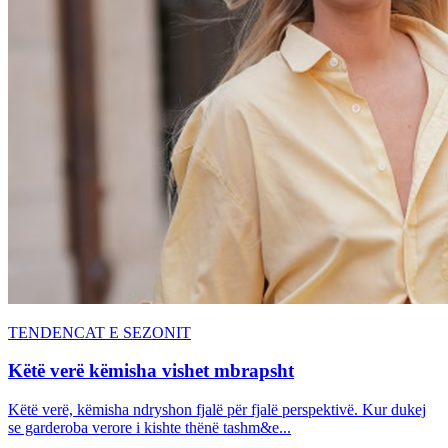
TENDENCAT E SEZONIT
Këtë verë këmisha vishet mbrapsht
Këtë verë, këmisha ndryshon fjalë për fjalë perspektivë. Kur dukej
se garderoba verore i kishte thënë tashm&e...