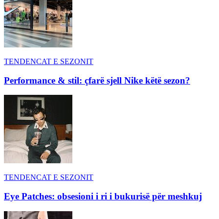
TENDENCAT E SEZONIT
Performance & stil: çfarë sjell Nike këtë sezon?
TENDENCAT E SEZONIT
Eye Patches: obsesioni i ri i bukurisë për meshkuj