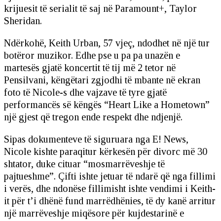
krijuesit të serialit të saj në Paramount+, Taylor
Sheridan.
Ndërkohë, Keith Urban, 57 vjeç, ndodhet në një tur
botëror muzikor. Edhe pse u pa pa unazën e
martesës gjatë koncertit të tij më 2 tetor në
Pensilvani, këngëtari zgjodhi të mbante në ekran
foto të Nicole-s dhe vajzave të tyre gjatë
performancës së këngës “Heart Like a Hometown”
një gjest që tregon ende respekt dhe ndjenjë.
Sipas dokumenteve të siguruara nga E! News,
Nicole kishte paraqitur kërkesën për divorc më 30
shtator, duke cituar “mosmarrëveshje të
pajtueshme”. Çifti ishte jetuar të ndarë që nga fillimi
i verës, dhe ndonëse fillimisht ishte vendimi i Keith-
it për t’i dhënë fund marrëdhënies, të dy kanë arritur
një marrëveshje miqësore për kujdestarinë e