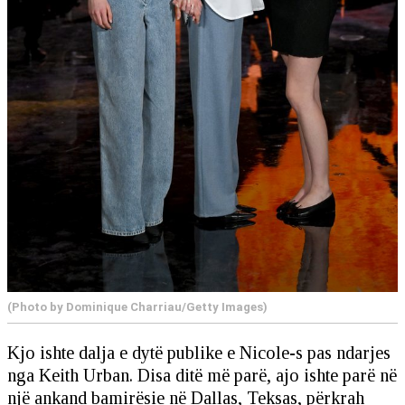
(Photo by Dominique Charriau/Getty Images)
Kjo ishte dalja e dytë publike e Nicole-s pas ndarjes
nga Keith Urban. Disa ditë më parë, ajo ishte parë në
një ankand bamirësie në Dallas, Teksas, përkrah