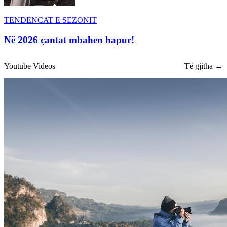
TENDENCAT E SEZONIT
Në 2026 çantat mbahen hapur!
Youtube Videos
Të gjitha →