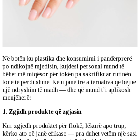
Në botën ku plastika dhe konsumimi i pandërprerë
po ndikojnë mjedisin, kujdesi personal mund të
bëhet më miqësor për tokën pa sakrifikuar rutinën
tonë të përditshme. Këtu janë tre alternativa që bëjnë
një ndryshim të madh — dhe që mund t’i aplikosh
menjëherë:
1. Zgjidh produkte që zgjasin
Kur zgjedh produktet për flokë, lëkurë apo trup,
kërko ato që janë efikase — pra duhet vetëm një sasi