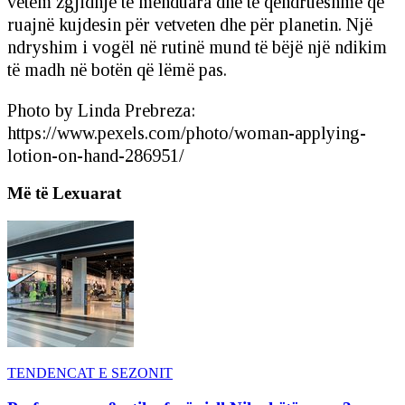
vetëm zgjidhje të menduara dhe të qëndrueshme që
ruajnë kujdesin për vetveten dhe për planetin. Një
ndryshim i vogël në rutinë mund të bëjë një ndikim
të madh në botën që lëmë pas.
Photo by Linda Prebreza:
https://www.pexels.com/photo/woman-applying-
lotion-on-hand-286951/
Më të Lexuarat
TENDENCAT E SEZONIT