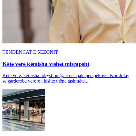
TENDENCAT E SEZONIT
Këtë verë këmisha vishet mbrapsht
Këtë verë, këmisha ndryshon fjalë për fjalë perspektivë. Kur dukej
se garderoba verore i kishte thënë tashm&e...