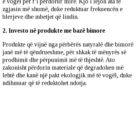
e vogël për t’i përdorur mirë. Kjo i lejon ata të
zgjasin më shumë, duke reduktuar frekuencën e
blerjeve dhe mbetjet që lindin.
2. Investo në produkte me bazë bimore
Produkte që vijnë nga përbërës natyralë dhe bimorë
janë më të qëndrueshme, për shkak të mënyrës së
prodhimit dhe përpunimit më të thjeshtë. Ato
zakonisht përdorin materiale që degradohen më
lehtë dhe kanë një pakt ekologjik më të vogël, duke
ndihmuar që të reduktohet ndotja.