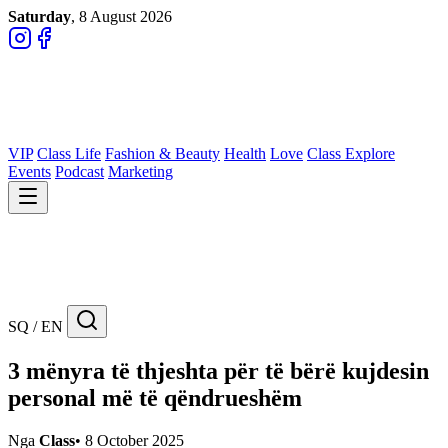
Saturday
, 8 August 2026
VIP
Class Life
Fashion & Beauty
Health
Love
Class Explore
Events
Podcast
Marketing
SQ / EN
3 mënyra të thjeshta për të bërë kujdesin
personal më të qëndrueshëm
Nga
Class
•
8 October 2025