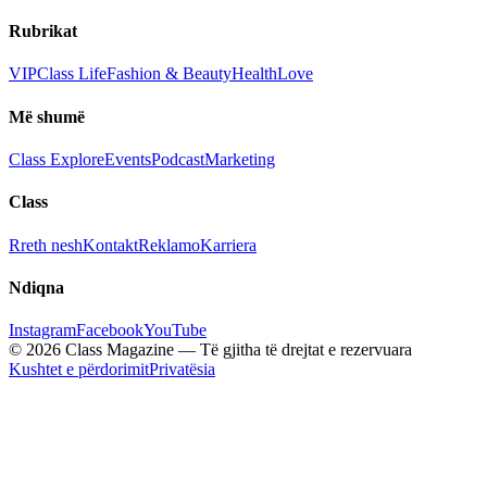
Rubrikat
VIP
Class Life
Fashion & Beauty
Health
Love
Më shumë
Class Explore
Events
Podcast
Marketing
Class
Rreth nesh
Kontakt
Reklamo
Karriera
Ndiqna
Instagram
Facebook
YouTube
© 2026 Class Magazine — Të gjitha të drejtat e rezervuara
Kushtet e përdorimit
Privatësia