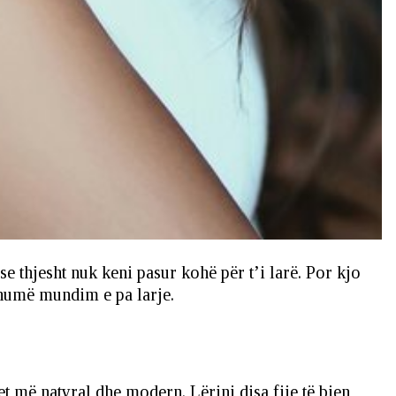
e thjesht nuk keni pasur kohë për t’i larë. Por kjo
 shumë mundim e pa larje.
t më natyral dhe modern. Lërini disa fije të bien