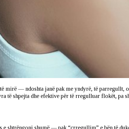
të mirë — ndoshta janë pak me yndyrë, të parregullt, os
ra të shpejta dhe efektive për të rregulluar flokët, pa
os e shtrëngoni shumë — pak “çrregullim” e bën të duke