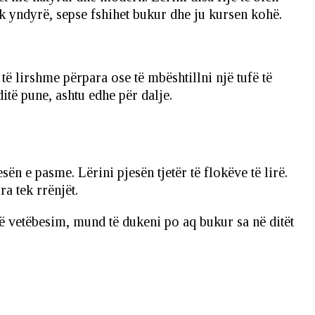
ak yndyrë, sepse fshihet bukur dhe ju kursen kohë.
të lirshme përpara ose të mbështillni një tufë të
itë pune, ashtu edhe për dalje.
n e pasme. Lërini pjesën tjetër të flokëve të lirë.
a tek rrënjët.
ë vetëbesim, mund të dukeni po aq bukur sa në ditët