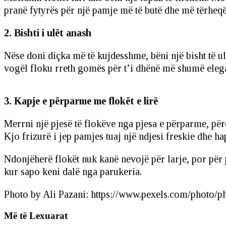
pranë fytyrës për një pamje më të butë dhe më tërheqës
2. Bishti i ulët anash
Nëse doni diçka më të kujdesshme, bëni një bisht të ulë
vogël floku rreth gomës për t’i dhënë më shumë elegancë
3. Kapje e përparme me flokët e lirë
Merrni një pjesë të flokëve nga pjesa e përparme, përd
Kjo frizurë i jep pamjes tuaj një ndjesi freskie dhe ha
Ndonjëherë flokët nuk kanë nevojë për larje, por për 
kur sapo keni dalë nga parukeria.
Photo by Ali Pazani: https://www.pexels.com/photo/
Më të Lexuarat