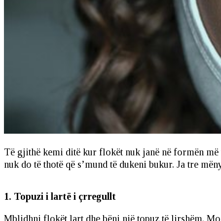
Të gjithë kemi ditë kur flokët nuk janë në formën më 
nuk do të thotë që s’mund të dukeni bukur. Ja tre mëny
1. Topuzi i lartë i çrregullt
Mblidhni flokët lart dhe bëni një topuz të lirshëm. M