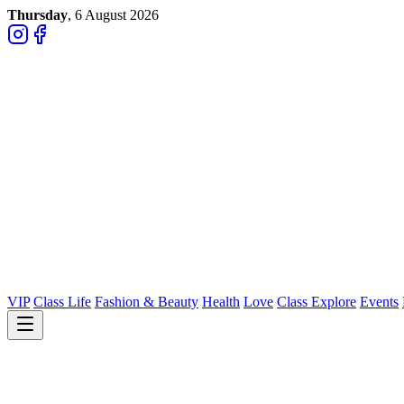
Thursday
, 6 August 2026
VIP
Class Life
Fashion & Beauty
Health
Love
Class Explore
Events