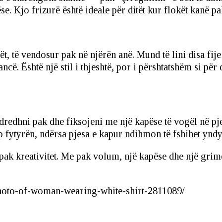
e. Kjo frizurë është ideale për ditët kur flokët kanë p
t, të vendosur pak në njërën anë. Mund të lini disa fije 
. Është një stil i thjeshtë, por i përshtatshëm si për d
redhni pak dhe fiksojeni me një kapëse të vogël në pjesë
p fytyrën, ndërsa pjesa e kapur ndihmon të fshihet yndyr
pak kreativitet. Me pak volum, një kapëse dhe një grim
photo-of-woman-wearing-white-shirt-2811089/