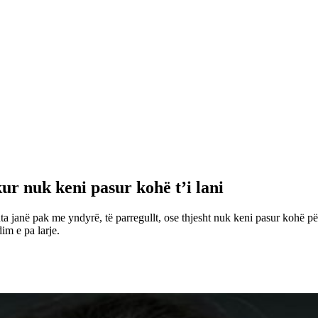
kur nuk keni pasur kohë t’i lani
 janë pak me yndyrë, të parregullt, ose thjesht nuk keni pasur kohë për 
im e pa larje.