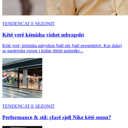
TENDENCAT E SEZONIT
Këtë verë këmisha vishet mbrapsht
Këtë verë, këmisha ndryshon fjalë për fjalë perspektivë. Kur dukej
se garderoba verore i kishte thënë tashm&e...
TENDENCAT E SEZONIT
Performance & stil: çfarë sjell Nike këtë sezon?