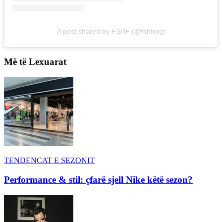
A post shared by FSHF (@fshforg)
Më të Lexuarat
TENDENCAT E SEZONIT
Performance & stil: çfarë sjell Nike këtë sezon?