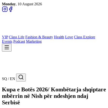
Monday
, 10 August 2026
VIP
Class Life
Fashion & Beauty
Health
Love
Class Explore
Events
Podcast
Marketing
SQ / EN
Kupa e Botës 2026/ Kombëtarja shqiptare
mbërrin në Nish për ndeshjen ndaj
Serbisë