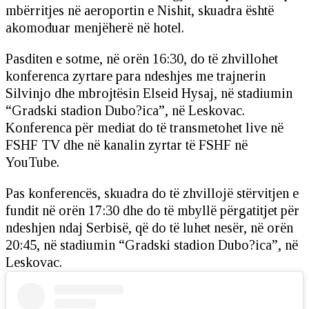
mbërritjes në aeroportin e Nishit, skuadra është
akomoduar menjëherë në hotel.
Pasditen e sotme, në orën 16:30, do të zhvillohet
konferenca zyrtare para ndeshjes me trajnerin
Silvinjo dhe mbrojtësin Elseid Hysaj, në stadiumin
“Gradski stadion Dubo?ica”, në Leskovac.
Konferenca për mediat do të transmetohet live në
FSHF TV dhe në kanalin zyrtar të FSHF në
YouTube.
Pas konferencës, skuadra do të zhvillojë stërvitjen e
fundit në orën 17:30 dhe do të mbyllë përgatitjet për
ndeshjen ndaj Serbisë, që do të luhet nesër, në orën
20:45, në stadiumin “Gradski stadion Dubo?ica”, në
Leskovac.