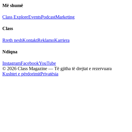
Më shumë
Class Explore
Events
Podcast
Marketing
Class
Rreth nesh
Kontakt
Reklamo
Karriera
Ndiqna
Instagram
Facebook
YouTube
© 2026 Class Magazine — Të gjitha të drejtat e rezervuara
Kushtet e përdorimit
Privatësia