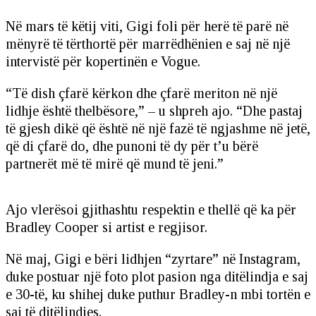
Në mars të këtij viti, Gigi foli për herë të parë në
mënyrë të tërthortë për marrëdhënien e saj në një
intervistë për kopertinën e Vogue.
“Të dish çfarë kërkon dhe çfarë meriton në një
lidhje është thelbësore,” – u shpreh ajo. “Dhe pastaj
të gjesh dikë që është në një fazë të ngjashme në jetë,
që di çfarë do, dhe punoni të dy për t’u bërë
partnerët më të mirë që mund të jeni.”
Ajo vlerësoi gjithashtu respektin e thellë që ka për
Bradley Cooper si artist e regjisor.
Në maj, Gigi e bëri lidhjen “zyrtare” në Instagram,
duke postuar një foto plot pasion nga ditëlindja e saj
e 30-të, ku shihej duke puthur Bradley-n mbi tortën e
saj të ditëlindjes.