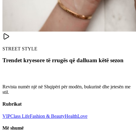
STREET STYLE
Trendet kryesore të rrugës që dalluam këtë sezon
Revista numër një në Shqipëri për modën, bukurinë dhe jetesën me
stil.
Rubrikat
VIP
Class Life
Fashion & Beauty
Health
Love
Më shumë