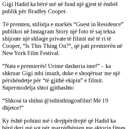
Gigi Hadid ka bërë më në fund një gjest të ëmbël
publik për Bradley Cooper.
Të premten, stilistja e markës “Guest in Residence”
publikoi në Instagram Story një foto të saj teksa
shijonte një shfaqje private të filmit më të ri të
Cooper, “Is This Thing On?”, që pati premierën në
New York Film Festival.
“Nata e premierës! Urime dashuria ime!” – ka
shkruar Gigi mbi imazh, duke e shoqëruar me një
përshëndetje për “të gjithë ekipin” e filmit.
Supermodelja shtoi gjithashtu:
“Shkoni ta shihni @isthisthingonfilm! Më 19
dhjetor!”
Ky është pohimi më i drejtpërdrejtë që Hadid ka
bërë deri më sot për marrëdhënien me aktorin fitues