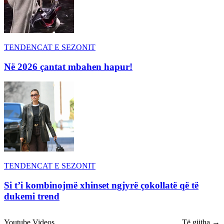
TENDENCAT E SEZONIT
Në 2026 çantat mbahen hapur!
TENDENCAT E SEZONIT
Si t’i kombinojmë xhinset ngjyrë çokollatë që të
dukemi trend
Youtube Videos
Të gjitha →