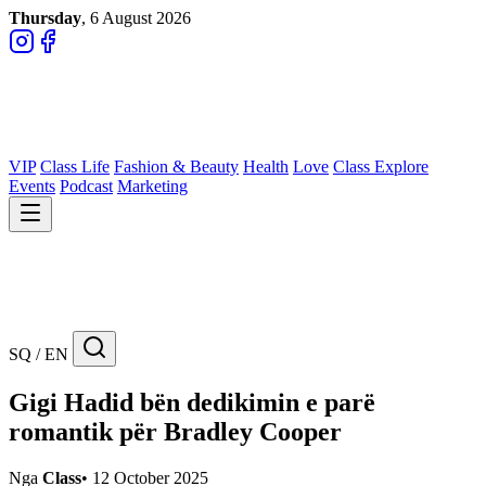
Thursday
, 6 August 2026
VIP
Class Life
Fashion & Beauty
Health
Love
Class Explore
Events
Podcast
Marketing
SQ / EN
Gigi Hadid bën dedikimin e parë
romantik për Bradley Cooper
Nga
Class
•
12 October 2025