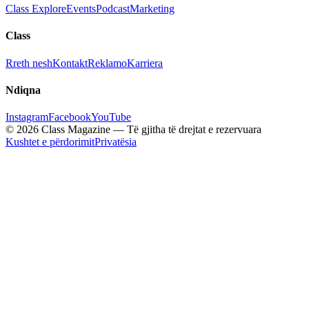
Class Explore
Events
Podcast
Marketing
Class
Rreth nesh
Kontakt
Reklamo
Karriera
Ndiqna
Instagram
Facebook
YouTube
© 2026 Class Magazine — Të gjitha të drejtat e rezervuara
Kushtet e përdorimit
Privatësia