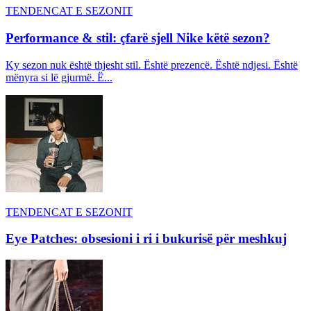
TENDENCAT E SEZONIT
Performance & stil: çfarë sjell Nike këtë sezon?
Ky sezon nuk është thjesht stil. Është prezencë. Është ndjesi. Është
mënyra si lë gjurmë. Ë...
TENDENCAT E SEZONIT
Eye Patches: obsesioni i ri i bukurisë për meshkuj