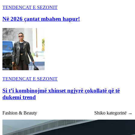
TENDENCAT E SEZONIT
Në 2026 çantat mbahen hapur!
TENDENCAT E SEZONIT
Si t’i kombinojmë xhinset ngjyrë çokollatë që të
dukemi trend
Fashion & Beauty
Shiko kategorinë →