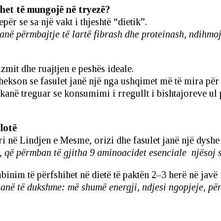
uhet të mungojë në tryezë?
për se sa një vakt i thjeshtë “dietik”.
anë përmbajtje të lartë fibrash dhe proteinash, ndihmoj
mit dhe ruajtjen e peshës ideale.
thekson se fasulet janë një nga ushqimet më të mira pë
 kanë treguar se konsumimi i rregullt i bishtajoreve ul
lotë
 në Lindjen e Mesme, orizi dhe fasulet janë një dyshe t
, që përmban të gjitha 9 aminoacidet esenciale njësoj s
nim të përfshihet në dietë të paktën 2–3 herë në javë 
janë të dukshme: më shumë energji, ndjesi ngopjeje, pë