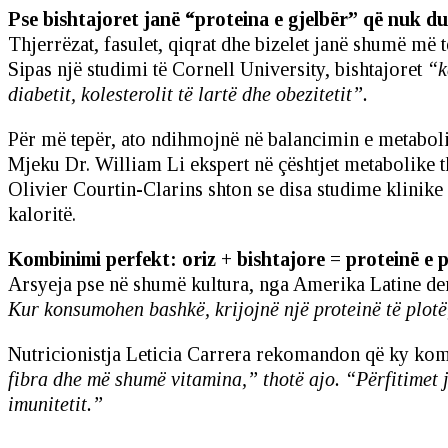
Pse bishtajoret janë “proteina e gjelbër” që nuk d
Thjerrëzat, fasulet, qiqrat dhe bizelet janë shumë më te
Sipas një studimi të Cornell University, bishtajoret
“k
diabetit, kolesterolit të lartë dhe obezitetit”.
Për më tepër, ato ndihmojnë në balancimin e metaboliz
Mjeku Dr. William Li ekspert në çështjet metabolike 
Olivier Courtin-Clarins shton se disa studime klinike
kaloritë.
Kombinimi perfekt: oriz + bishtajore = proteinë e p
Arsyeja pse në shumë kultura, nga Amerika Latine deri
Kur konsumohen bashkë, krijojnë një proteinë të plotë
Nutricionistja Leticia Carrera rekomandon që ky kombi
fibra dhe më shumë vitamina,” thotë ajo. “Përfitimet 
imunitetit.”