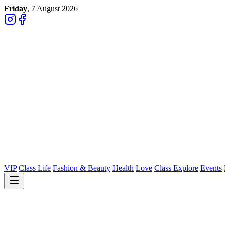
Friday
, 7 August 2026
VIP
Class Life
Fashion & Beauty
Health
Love
Class Explore
Events