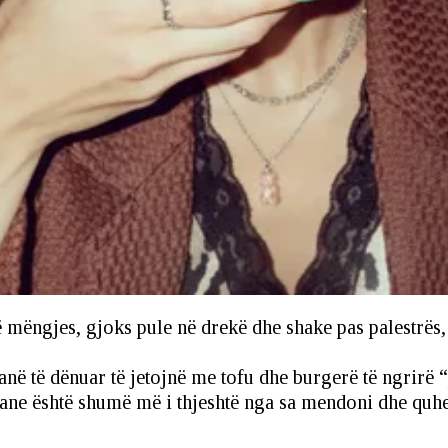
 mëngjes, gjoks pule në drekë dhe shake pas palestrës, d
ë të dënuar të jetojnë me tofu dhe burgerë të ngrirë 
riane është shumë më i thjeshtë nga sa mendoni dhe quhe