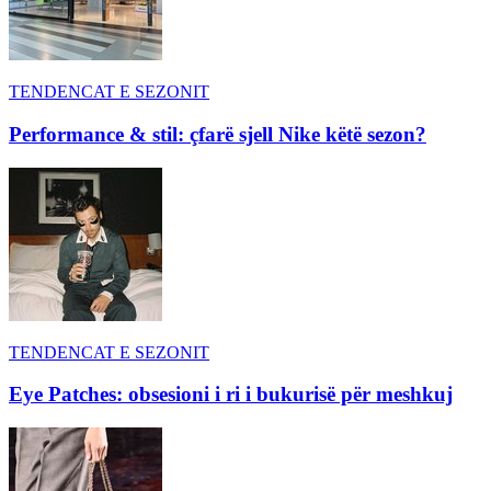
TENDENCAT E SEZONIT
Performance & stil: çfarë sjell Nike këtë sezon?
TENDENCAT E SEZONIT
Eye Patches: obsesioni i ri i bukurisë për meshkuj