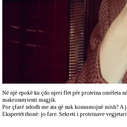
Në një epokë ku çdo njeri flet për proteina omëleta në
makronutrienti magjik.
Por çfarë ndodh me ata që nuk konsumojnë mish? A jan
Ekspertët thonë: jo fare. Sekreti i proteinave vegjeta