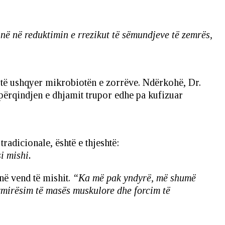
në në reduktimin e rrezikut të sëmundjeve të zemrës,
r të ushqyer mikrobiotën e zorrëve. Ndërkohë, Dr.
 përqindjen e dhjamit trupor edhe pa kufizuar
radicionale, është e thjeshtë:
i mishi.
në vend të mishit.
“Ka më pak yndyrë, më shumë
rmirësim të masës muskulore dhe forcim të