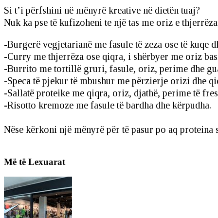
Si t’i përfshini në mënyrë kreative në dietën tuaj?
Nuk ka pse të kufizoheni te një tas me oriz e thjerrëz
-Burgerë vegjetarianë me fasule të zeza ose të kuqe dh
-Curry me thjerrëza ose qiqra, i shërbyer me oriz bas
-Burrito me tortillë gruri, fasule, oriz, perime dhe g
-Speca të pjekur të mbushur me përzierje orizi dhe qi
-Sallatë proteike me qiqra, oriz, djathë, perime të fres
-Risotto kremoze me fasule të bardha dhe kërpudha.
Nëse kërkoni një mënyrë për të pasur po aq proteina 
Më të Lexuarat