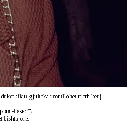
uket sikur gjithçka rrotullohet rreth këtij
“plant-based”?
t bishtajore.