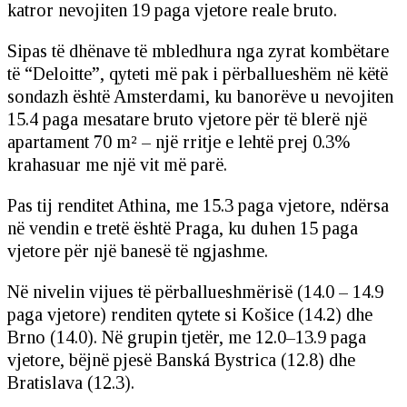
katror nevojiten 19 paga vjetore reale bruto.
Sipas të dhënave të mbledhura nga zyrat kombëtare
të “Deloitte”, qyteti më pak i përballueshëm në këtë
sondazh është Amsterdami, ku banorëve u nevojiten
15.4 paga mesatare bruto vjetore për të blerë një
apartament 70 m² – një rritje e lehtë prej 0.3%
krahasuar me një vit më parë.
Pas tij renditet Athina, me 15.3 paga vjetore, ndërsa
në vendin e tretë është Praga, ku duhen 15 paga
vjetore për një banesë të ngjashme.
Në nivelin vijues të përballueshmërisë (14.0 – 14.9
paga vjetore) renditen qytete si Košice (14.2) dhe
Brno (14.0). Në grupin tjetër, me 12.0–13.9 paga
vjetore, bëjnë pjesë Banská Bystrica (12.8) dhe
Bratislava (12.3).