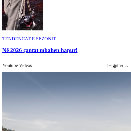
TENDENCAT E SEZONIT
Në 2026 çantat mbahen hapur!
Youtube Videos
Të gjitha →