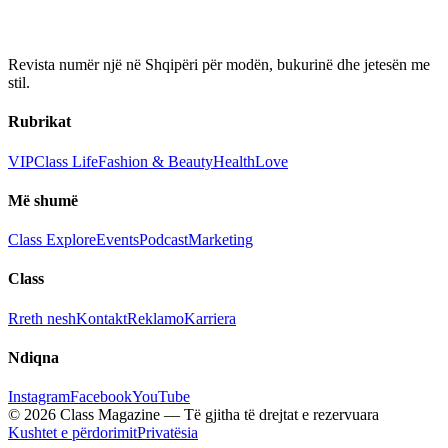
Revista numër një në Shqipëri për modën, bukurinë dhe jetesën me
stil.
Rubrikat
VIP
Class Life
Fashion & Beauty
Health
Love
Më shumë
Class Explore
Events
Podcast
Marketing
Class
Rreth nesh
Kontakt
Reklamo
Karriera
Ndiqna
Instagram
Facebook
YouTube
© 2026 Class Magazine — Të gjitha të drejtat e rezervuara
Kushtet e përdorimit
Privatësia