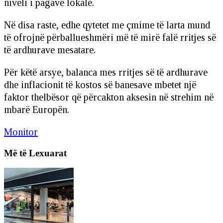
niveli i pagave lokale.
Në disa raste, edhe qytetet me çmime të larta mund
të ofrojnë përballueshmëri më të mirë falë rritjes së
të ardhurave mesatare.
Për këtë arsye, balanca mes rritjes së të ardhurave
dhe inflacionit të kostos së banesave mbetet një
faktor thelbësor që përcakton aksesin në strehim në
mbarë Europën.
Monitor
Më të Lexuarat