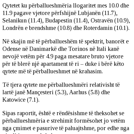
Qytetet ku përballueshmëria llogaritet mes 10.0 dhe
11.9 pagave vjetore përfshijnë Lubjanën (11.7),
Selanikun (11.4), Budapestin (11.4), Ostravën (10.9),
Londrën e brendshme (10.8) dhe Roterdamin (10.1).
Në skajin më të përballueshëm të spektrit, banorët e
Odense në Danimarkë dhe Torinos në Itali kanë
nevojë vetëm për 4.9 paga mesatare bruto vjetore
për të blerë një apartament të ri – duke i bërë këto
qytete më të përballueshmet në krahasim.
Të tjera qytete me përballueshmëri relativisht të
lartë janë Mançesteri (5.3), Aarhus (5.8) dhe
Katowice (7.1).
Sipas raportit, është e rëndësishme të theksohet se
përballueshmëria e strehimit formësohet jo vetëm
nga çmimet e pasurive të paluajtshme, por edhe nga