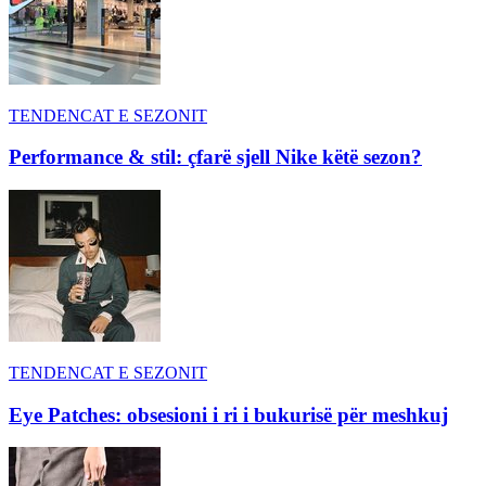
TENDENCAT E SEZONIT
Performance & stil: çfarë sjell Nike këtë sezon?
TENDENCAT E SEZONIT
Eye Patches: obsesioni i ri i bukurisë për meshkuj