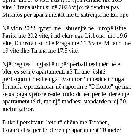
vite. Tirana ashtu si në 2023 vijoi të renditet pas
Milanos për apartamentet më të shtrenjta në Europë.
Në vitin 2023, qyteti më i shtrenjtë në Europë ishte
Parisi me 20.2 vite, i ndjekur nga Lisbona me 19.6
vite, Dubrovniku dhe Praga me 19.3 vite, Milano me
19 vite dhe Tirana me 17.5 vite.
Një tregues i ngjashëm për përballueshmërinë e
blerjes së një apartamenti në Tiranë është
përllogaritur edhe nga “Monitor” mbështetur nga
formula e prezantuar në raportin e “Deloitte” që mat
se sa paga vjetore reale bruto duhen për të blerë një
apartament të ri, me një madhësi standarde prej 70
metra katror.
Duke i përshtatur këto të dhëna me Tiranën,
llogaritet se për të blerë një apartament 70 metër