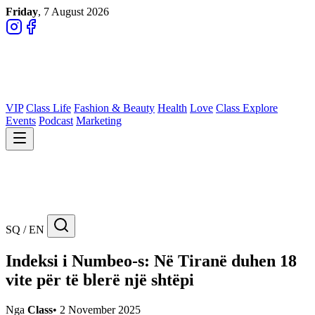
Friday
, 7 August 2026
VIP
Class Life
Fashion & Beauty
Health
Love
Class Explore
Events
Podcast
Marketing
SQ / EN
Indeksi i Numbeo-s: Në Tiranë duhen 18
vite për të blerë një shtëpi
Nga
Class
•
2 November 2025