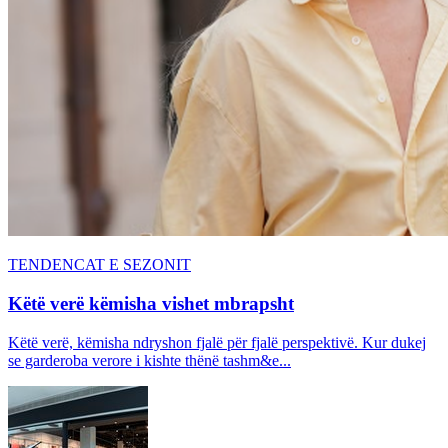
TENDENCAT E SEZONIT
Këtë verë këmisha vishet mbrapsht
Këtë verë, këmisha ndryshon fjalë për fjalë perspektivë. Kur dukej
se garderoba verore i kishte thënë tashm&e...