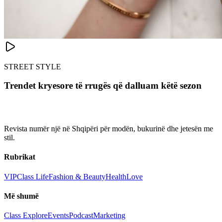
STREET STYLE
Trendet kryesore të rrugës që dalluam këtë sezon
Revista numër një në Shqipëri për modën, bukurinë dhe jetesën me
stil.
Rubrikat
VIP
Class Life
Fashion & Beauty
Health
Love
Më shumë
Class Explore
Events
Podcast
Marketing