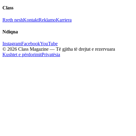
Class
Rreth nesh
Kontakt
Reklamo
Karriera
Ndiqna
Instagram
Facebook
YouTube
© 2026 Class Magazine — Të gjitha të drejtat e rezervuara
Kushtet e përdorimit
Privatësia