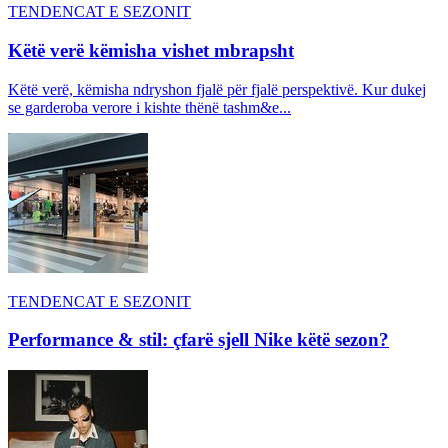
TENDENCAT E SEZONIT
Këtë verë këmisha vishet mbrapsht
Këtë verë, këmisha ndryshon fjalë për fjalë perspektivë. Kur dukej
se garderoba verore i kishte thënë tashm&e...
TENDENCAT E SEZONIT
Performance & stil: çfarë sjell Nike këtë sezon?