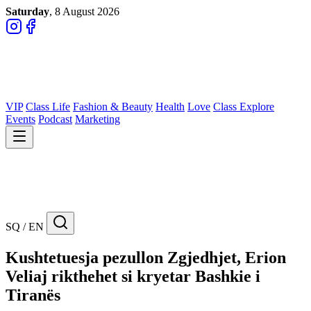
Saturday
, 8 August 2026
VIP
Class Life
Fashion & Beauty
Health
Love
Class Explore
Events
Podcast
Marketing
SQ / EN
Kushtetuesja pezullon Zgjedhjet, Erion
Veliaj rikthehet si kryetar Bashkie i
Tiranës