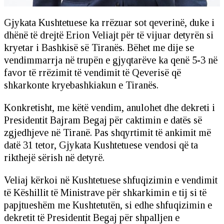
Gjykata Kushtetuese ka rrëzuar sot qeverinë, duke i
dhënë të drejtë Erion Veliajt për të vijuar detyrën si
kryetar i Bashkisë së Tiranës. Bëhet me dije se
vendimmarrja në trupën e gjyqtarëve ka qenë 5-3 në
favor të rrëzimit të vendimit të Qeverisë që
shkarkonte kryebashkiakun e Tiranës.
Konkretisht, me këtë vendim, anulohet dhe dekreti i
Presidentit Bajram Begaj për caktimin e datës së
zgjedhjeve në Tiranë. Pas shqyrtimit të ankimit më
datë 31 tetor, Gjykata Kushtetuese vendosi që ta
rikthejë sërish në detyrë.
Veliaj kërkoi në Kushtetuese shfuqizimin e vendimit
të Këshillit të Ministrave për shkarkimin e tij si të
papjtueshëm me Kushtetutën, si edhe shfuqizimin e
dekretit të Presidentit Begaj për shpalljen e