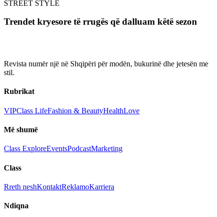
STREET STYLE
Trendet kryesore të rrugës që dalluam këtë sezon
Revista numër një në Shqipëri për modën, bukurinë dhe jetesën me
stil.
Rubrikat
VIP
Class Life
Fashion & Beauty
Health
Love
Më shumë
Class Explore
Events
Podcast
Marketing
Class
Rreth nesh
Kontakt
Reklamo
Karriera
Ndiqna