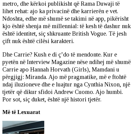
metro, dhe kërkoi publikisht që Rama Duwaji të
lihet rehat: ajo ka privacinë dhe karrierën e vet.
Ndoshta, edhe më shumë se takimi në app, pikërisht
kjo është shenja më millennial: të kesh të dashur nuk
është identitet, siç shkruante British Vogue. Të jesh
çift nuk është cilësi karakteri.
Dhe Carrie? Kush e di ç’do të mendonte. Kur e
pyetën në Interview Magazine nëse ndihej më shumë
Carrie apo Hannah Horvath (Girls), Mamdani u
përgjigj: Miranda. Ajo më pragmatike, më e ftohtë
ndaj iluzioneve dhe e luajtur nga Cynthia Nixon, një
tjetër që dikur sfidoi Andrew Cuomo. Ajo humbi.
Por sot, siç duket, është një histori tjetër.
Më të Lexuarat