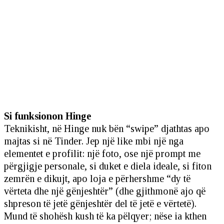
Si funksionon Hinge
Teknikisht, në Hinge nuk bën “swipe” djathtas apo
majtas si në Tinder. Jep një like mbi një nga
elementet e profilit: një foto, ose një prompt me
përgjigje personale, si duket e diela ideale, si fiton
zemrën e dikujt, apo loja e përhershme “dy të
vërteta dhe një gënjeshtër” (dhe gjithmonë ajo që
shpreson të jetë gënjeshtër del të jetë e vërtetë).
Mund të shohësh kush të ka pëlqyer; nëse ia kthen