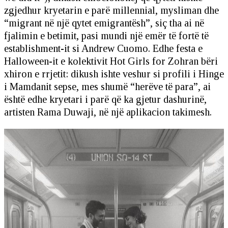
zgjedhur kryetarin e parë millennial, mysliman dhe
“migrant në një qytet emigrantësh”, siç tha ai në
fjalimin e betimit, pasi mundi një emër të fortë të
establishment-it si Andrew Cuomo. Edhe festa e
Halloween-it e kolektivit Hot Girls for Zohran bëri
xhiron e rrjetit: dikush ishte veshur si profili i Hinge
i Mamdanit sepse, mes shumë “herëve të para”, ai
është edhe kryetari i parë që ka gjetur dashurinë,
artisten Rama Duwaji, në një aplikacion takimesh.