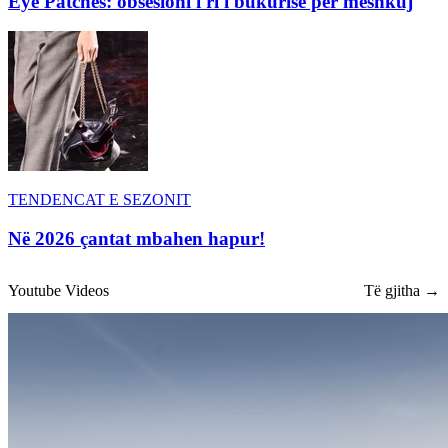
Eye Patches: obsesioni i ri i bukurisë për meshkuj
TENDENCAT E SEZONIT
Në 2026 çantat mbahen hapur!
Youtube Videos
Të gjitha →