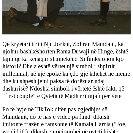
Që kryetari i ri i Nju Jorkut, Zohran Mamdani, ka
njohur bashkëshorten Rama Duwaji në Hinge, është
lajm që ka kënaqur shumëkënd. Si funksionon kjo
histori? Dhe a është vërtet një simbol i shpirtit
millennial, në një epokë ku çdo gjë kthehet në meme
dhe ku shpesh jemi paksa të dorëzuar ndaj
dashurisë? Ndoshta simboli i vërtetë është fakti që
“first couple” e Qytetit të Madh rri mjaft për vete.
Po të hyje në TikTok ditën pas zgjedhjes së
Mamdanit, do të hasje video pa fund: dikush
imitonte frazën e famshme të Kamala Harris (“Joe,
we did it”), dikush emocionohej që qyteti kishte