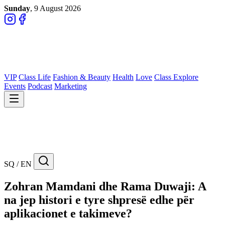
Sunday
, 9 August 2026
VIP
Class Life
Fashion & Beauty
Health
Love
Class Explore
Events
Podcast
Marketing
SQ / EN
Zohran Mamdani dhe Rama Duwaji: A
na jep histori e tyre shpresë edhe për
aplikacionet e takimeve?