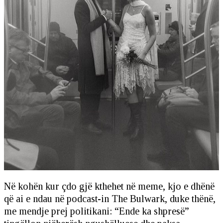
Në kohën kur çdo gjë kthehet në meme, kjo e dhënë
që ai e ndau në podcast-in The Bulwark, duke thënë,
me mendje prej politikani: “Ende ka shpresë”