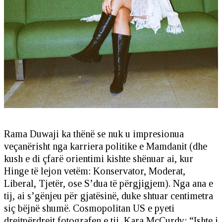
Rama Duwaji ka thënë se nuk u impresionua
veçanërisht nga karriera politike e Mamdanit (dhe
kush e di çfarë orientimi kishte shënuar ai, kur
Hinge të lejon vetëm: Konservator, Moderat,
Liberal, Tjetër, ose S’dua të përgjigjem). Nga ana e
tij, ai s’gënjeu për gjatësinë, duke shtuar centimetra
siç bëjnë shumë. Cosmopolitan US e pyeti
drejtpërdrejt fotografen e tij, Kara McCurdy: “Ishte i