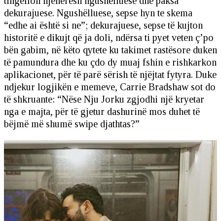
tingëllon njëherësh ngushëlluese dhe paksa
dekurajuese. Ngushëlluese, sepse hyn te skema
“edhe ai është si ne”; dekurajuese, sepse të kujton
historitë e dikujt që ja doli, ndërsa ti pyet veten ç’po
bën gabim, në këto qytete ku takimet rastësore duken
të pamundura dhe ku çdo dy muaj fshin e rishkarkon
aplikacionet, për të parë sërish të njëjtat fytyra. Duke
ndjekur logjikën e memeve, Carrie Bradshaw sot do
të shkruante: “Nëse Nju Jorku zgjodhi një kryetar
nga e majta, për të gjetur dashurinë mos duhet të
bëjmë më shumë swipe djathtas?”