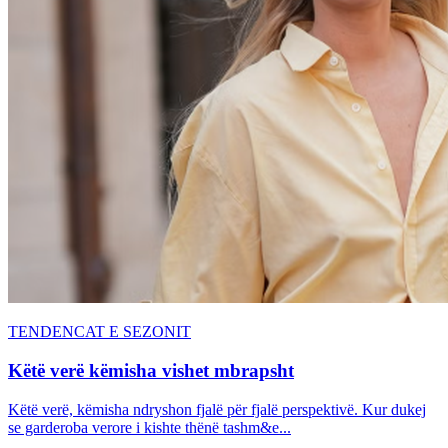
TENDENCAT E SEZONIT
Këtë verë këmisha vishet mbrapsht
Këtë verë, këmisha ndryshon fjalë për fjalë perspektivë. Kur dukej
se garderoba verore i kishte thënë tashm&e...