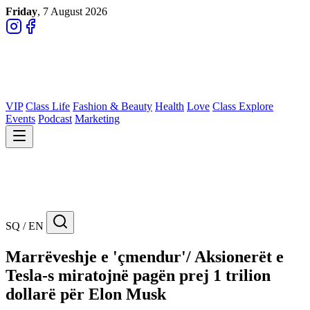
Friday
, 7 August 2026
VIP
Class Life
Fashion & Beauty
Health
Love
Class Explore
Events
Podcast
Marketing
SQ / EN
Marrëveshje e 'çmendur'/ Aksionerët e
Tesla-s miratojnë pagën prej 1 trilion
dollarë për Elon Musk