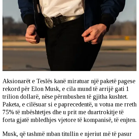
Aksionarët e Teslës kanë miratuar një paketë pagese
rekord për Elon Musk, e cila mund të arrijë gati 1
trilion dollarë, nëse përmbushen të gjitha kushtet.
Paketa, e cilësuar si e paprecedentë, u votua me rreth
75% të mbështetjes dhe u prit me duartrokitje të
forta gjatë mbledhjes vjetore të kompanisë, të enjten.
Musk, që tashmë mban titullin e njeriut më të pasur