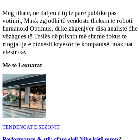
Megjithatë, në daljen e tij të parë publike pas
votimit, Musk zgjodhi të vendoste theksin te roboti
humanoid Optimus, duke zhgënjyer disa analistë dhe
vëzhgues të Teslës që prisnin më shumë fokus te
ringjallja e biznesit kryesor të kompanisë: makinat
elektrike.
Më të Lexuarat
TENDENCAT E SEZONIT
Performance & stil: çfarë sjell Nike këtë sezon?