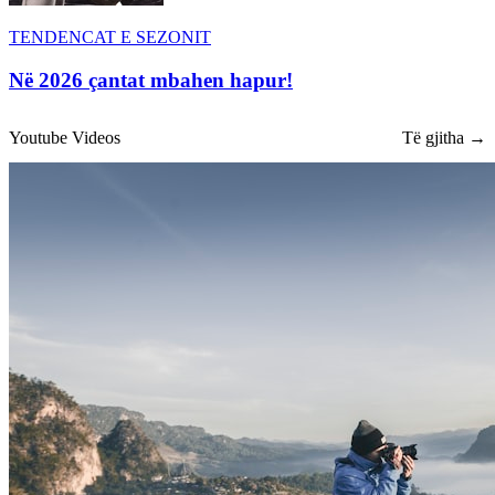
TENDENCAT E SEZONIT
Në 2026 çantat mbahen hapur!
Youtube Videos
Të gjitha →