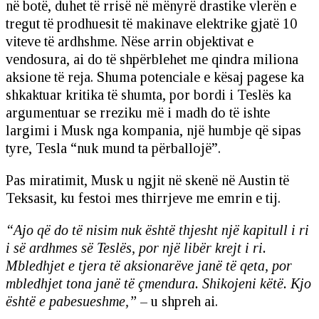
në botë, duhet të rrisë në mënyrë drastike vlerën e
tregut të prodhuesit të makinave elektrike gjatë 10
viteve të ardhshme. Nëse arrin objektivat e
vendosura, ai do të shpërblehet me qindra miliona
aksione të reja. Shuma potenciale e kësaj pagese ka
shkaktuar kritika të shumta, por bordi i Teslës ka
argumentuar se rreziku më i madh do të ishte
largimi i Musk nga kompania, një humbje që sipas
tyre, Tesla “nuk mund ta përballojë”.
Pas miratimit, Musk u ngjit në skenë në Austin të
Teksasit, ku festoi mes thirrjeve me emrin e tij.
“Ajo që do të nisim nuk është thjesht një kapitull i ri
i së ardhmes së Teslës, por një libër krejt i ri.
Mbledhjet e tjera të aksionarëve janë të qeta, por
mbledhjet tona janë të çmendura. Shikojeni këtë. Kjo
është e pabesueshme,”
– u shpreh ai.