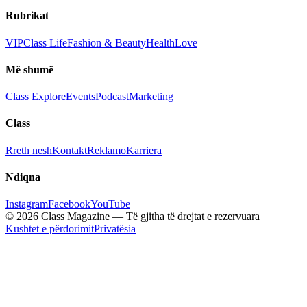
Rubrikat
VIP
Class Life
Fashion & Beauty
Health
Love
Më shumë
Class Explore
Events
Podcast
Marketing
Class
Rreth nesh
Kontakt
Reklamo
Karriera
Ndiqna
Instagram
Facebook
YouTube
© 2026 Class Magazine — Të gjitha të drejtat e rezervuara
Kushtet e përdorimit
Privatësia