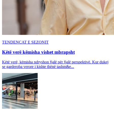
TENDENCAT E SEZONIT
Këtë verë këmisha vishet mbrapsht
Këtë verë, këmisha ndryshon fjalë për fjalë perspektivë. Kur dukej
se garderoba verore i kishte thënë tashm&e...