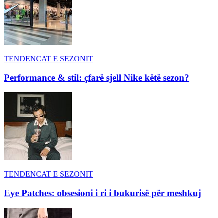
TENDENCAT E SEZONIT
Performance & stil: çfarë sjell Nike këtë sezon?
TENDENCAT E SEZONIT
Eye Patches: obsesioni i ri i bukurisë për meshkuj