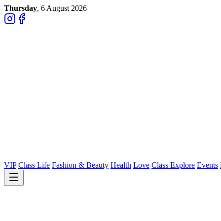
Thursday
, 6 August 2026
VIP
Class Life
Fashion & Beauty
Health
Love
Class Explore
Events