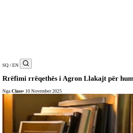
SQ / EN
Rrëfimi rrëqethës i Agron Llakajt për humb
Nga
Class
•
10 November 2025