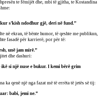
hpresën te fëmijët dhe, mbi të gjitha, te Kostandina
jshme:
ikur s’kish ndodhur gjë, deri në fund.”
lte në ekran, të bënte humor, të qeshte me publikun,
te fasadë për karrierë, por për të:
qesh, unë jam mirë.”
itet dhe dashuri:
ikë si një nuse e bukur. I kemi bërë grim
a qenë një nga fazat më të errëta të jetës së tij:
ar: babi, jemi ne.”