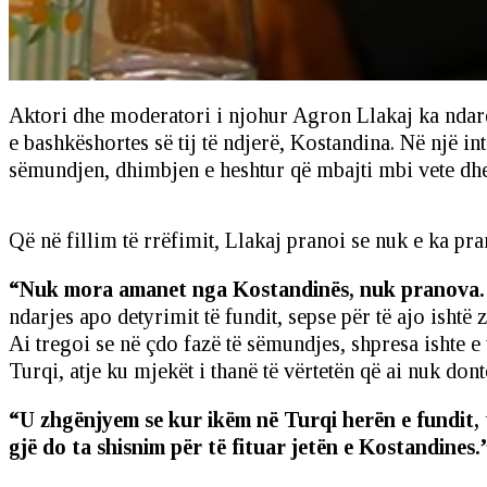
Aktori dhe moderatori i njohur Agron Llakaj ka ndarë
e bashkëshortes së tij të ndjerë, Kostandina. Në një int
sëmundjen, dhimbjen e heshtur që mbajti mbi vete dhe
Që në fillim të rrëfimit, Llakaj pranoi se nuk e ka pr
“Nuk mora amanet nga Kostandinës, nuk pranova.
ndarjes apo detyrimit të fundit, sepse për të ajo ishtë 
Ai tregoi se në çdo fazë të sëmundjes, shpresa ishte e
Turqi, atje ku mjekët i thanë të vërtetën që ai nuk dont
“U zhgënjyem se kur ikëm në Turqi herën e fundit, t
gjë do ta shisnim për të fituar jetën e Kostandines.