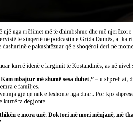
 një nga rrëfimet më të dhimbshme dhe më njerëzore pë
ervistë të sinqertë në podcastin e Grida Dumës, ai ka ritr
 dashurinë e pakushtëzuar që e shoqëroi deri në momen
anuar kurrë idenë e largimit të Kostandinës, as në nivel
 Kam mbajtur më shumë sesa duhet,”
– u shpreh ai, d
zemra e familjes.
 vetmja gjë që nuk e lëshonte nga duart. Por kjo shpres
e kurrë ta dëgjonte:
hikën e mora unë. Doktori më mori mënjanë, më thanë
”