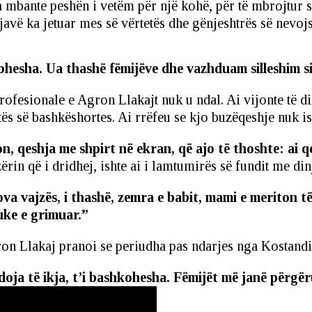
ta mbante peshën i vetëm për një kohë, për të mbrojtur s
dy javë ka jetuar mes së vërtetës dhe gënjeshtrës së nevo
llohesha. Ua thashë fëmijëve dhe vazhduam silleshim s
ofesionale e Agron Llakajt nuk u ndal. Ai vijonte të di
ës së bashkëshortes. Ai rrëfeu se kjo buzëqeshje nuk ish
ion, qeshja me shpirt në ekran, që ajo të thoshte: ai 
in që i dridhej, ishte ai i lamtumirës së fundit me dinj
a vajzës, i thashë, zemra e babit, mami e meriton të 
uke e grimuar.”
Llakaj pranoi se periudha pas ndarjes nga Kostandina k
oja të ikja, t’i bashkohesha. Fëmijët më janë përgëru