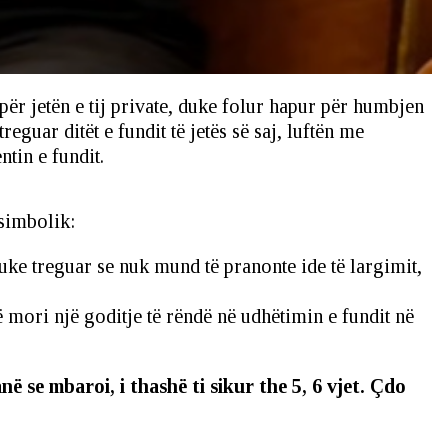
r jetën e tij private, duke folur hapur për humbjen
eguar ditët e fundit të jetës së saj, luftën me
tin e fundit.
 simbolik:
uke treguar se nuk mund të pranonte ide të largimit,
ë mori një goditje të rëndë në udhëtimin e fundit në
 se mbaroi, i thashë ti sikur the 5, 6 vjet. Çdo