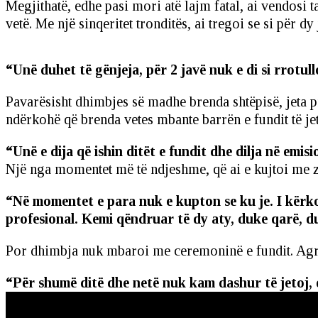
Megjithatë, edhe pasi mori atë lajm fatal, ai vendosi 
vetë. Me një sinqeritet tronditës, ai tregoi se si për 
“Unë duhet të gënjeja, për 2 javë nuk e di si rrotu
Pavarësisht dhimbjes së madhe brenda shtëpisë, jeta pr
ndërkohë që brenda vetes mbante barrën e fundit të jet
“Unë e dija që ishin ditët e fundit dhe dilja në emis
Një nga momentet më të ndjeshme, që ai e kujtoi me zër
“Në momentet e para nuk e kupton se ku je. I kërkov
profesional. Kemi qëndruar të dy aty, duke qarë, d
Por dhimbja nuk mbaroi me ceremoninë e fundit. Agron 
“Për shumë ditë dhe netë nuk kam dashur të jetoj, d