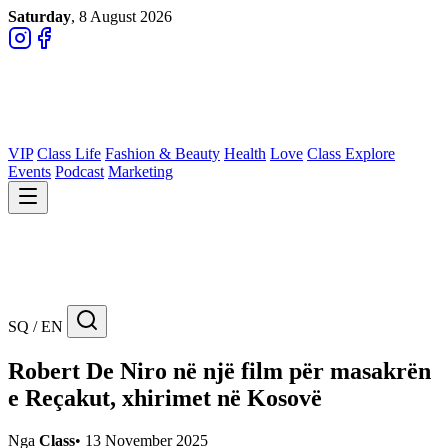
Saturday
, 8 August 2026
VIP
Class Life
Fashion & Beauty
Health
Love
Class Explore
Events
Podcast
Marketing
SQ / EN
Robert De Niro në një film për masakrën
e Reçakut, xhirimet në Kosovë
Nga
Class
•
13 November 2025