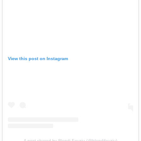
View this post on Instagram
A post shared by Blendi Fevziu (@blendifevziu)