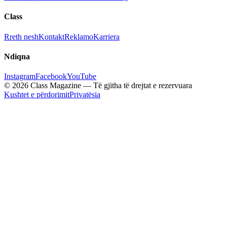
Class
Rreth nesh
Kontakt
Reklamo
Karriera
Ndiqna
Instagram
Facebook
YouTube
© 2026 Class Magazine — Të gjitha të drejtat e rezervuara
Kushtet e përdorimit
Privatësia