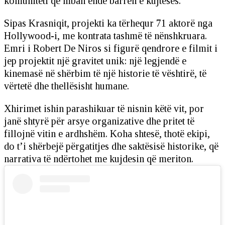
komuniteti që mban ende barrën e kujtesës.
Sipas Krasniqit, projekti ka tërhequr 71 aktorë nga
Hollywood-i, me kontrata tashmë të nënshkruara.
Emri i Robert De Niros si figurë qendrore e filmit i
jep projektit një gravitet unik: një legjendë e
kinemasë në shërbim të një historie të vështirë, të
vërtetë dhe thellësisht humane.
Xhirimet ishin parashikuar të nisnin këtë vit, por
janë shtyrë për arsye organizative dhe pritet të
fillojnë vitin e ardhshëm. Koha shtesë, thotë ekipi,
do t’i shërbejë përgatitjes dhe saktësisë historike, që
narrativa të ndërtohet me kujdesin që meriton.