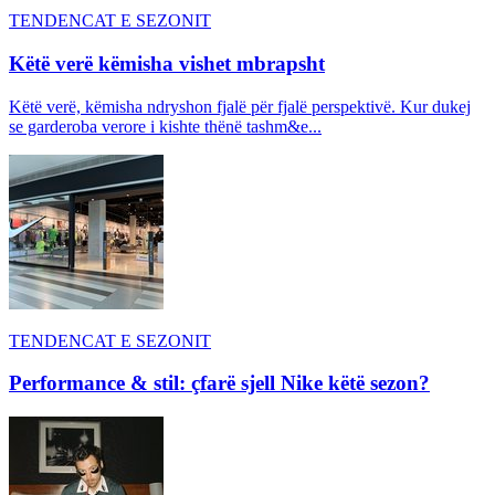
TENDENCAT E SEZONIT
Këtë verë këmisha vishet mbrapsht
Këtë verë, këmisha ndryshon fjalë për fjalë perspektivë. Kur dukej
se garderoba verore i kishte thënë tashm&e...
TENDENCAT E SEZONIT
Performance & stil: çfarë sjell Nike këtë sezon?