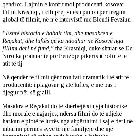
qendror. Lajmin e konfirmoi producenti kosovar
Fitim Krasniqi, i cili prej vitesh punon për tregun
global të filmit, në një intervistë me Blendi Fevziun.
“Është historia e babait tim, dhe masakrën e
Reçakut, dhe luftës që ka ndodhur në Kosovë nga
fillimi deri në fund,”
tha Krasniqi, duke shtuar se De
Niro ka pranuar të portretizojë pikërisht rolin e të
atit të tij.
Në qendër të filmit qëndron fati dramatik i të atit të
producentit: i plagosur gjatë luftës, e më pas i
djegur për së gjalli.
Masakra e Reçakut do të shërbejë si nyja historike
dhe morale e ngjarjes, ndërsa filmi do të ndjekë
harkun e plotë të luftës nga shpërthimi i saj e deri në
mbarim përmes syve të një familjeje dhe një