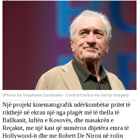
(Photo by Stephane Cardinale - Corbis/Corbis via Getty Images)
Një projekt kinematografik ndërkombëtar pritet të
rikthejë në ekran një nga plagët më të thella të
Ballkanit, luftën e Kosovës, dhe masakrën e
Reçakut, me një kast që numëron dhjetëra emra të
Hollywood-it dhe me Robert De Niron në rolin