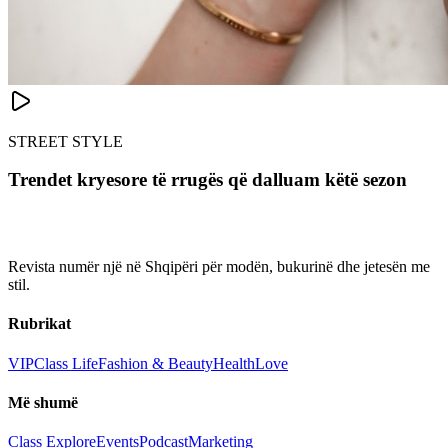
STREET STYLE
Trendet kryesore të rrugës që dalluam këtë sezon
Revista numër një në Shqipëri për modën, bukurinë dhe jetesën me
stil.
Rubrikat
VIP
Class Life
Fashion & Beauty
Health
Love
Më shumë
Class Explore
Events
Podcast
Marketing