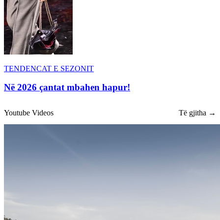
TENDENCAT E SEZONIT
Në 2026 çantat mbahen hapur!
Youtube Videos
Të gjitha →