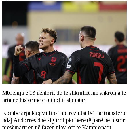
Mbrëmja e 13 nëntorit do të shkruhet me shkronja të
arta në historinë e futbollit shqiptar.
Kombëtarja kuqezi fitoi me rezultat 0-1 në transfertë
ndaj Andorrës dhe siguroi për herë të parë në histori
pjesëmarrjen në fazën play-off të Kampionatit