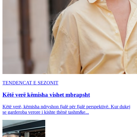
TENDENCAT E SEZONIT
Këtë verë këmisha vishet mbrapsht
Këtë verë, këmisha ndryshon fjalë për fjalë perspektivë. Kur dukej
se garderoba verore i kishte thënë tashm&e...