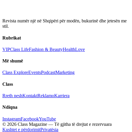
Revista numër një në Shqipëri për modën, bukurinë dhe jetesën me
stil.
Rubrikat
VIP
Class Life
Fashion & Beauty
Health
Love
Më shumë
Class Explore
Events
Podcast
Marketing
Class
Rreth nesh
Kontakt
Reklamo
Karriera
Ndiqna
Instagram
Facebook
YouTube
© 2026 Class Magazine — Të gjitha të drejtat e rezervuara
Kushtet e përdorimit
Privatësia