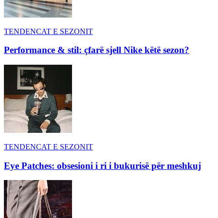
TENDENCAT E SEZONIT
Performance & stil: çfarë sjell Nike këtë sezon?
TENDENCAT E SEZONIT
Eye Patches: obsesioni i ri i bukurisë për meshkuj