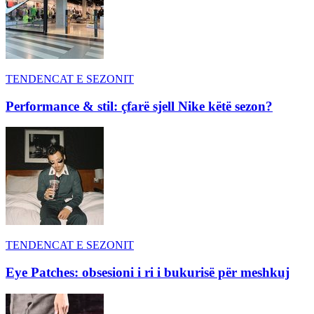
TENDENCAT E SEZONIT
Performance & stil: çfarë sjell Nike këtë sezon?
TENDENCAT E SEZONIT
Eye Patches: obsesioni i ri i bukurisë për meshkuj