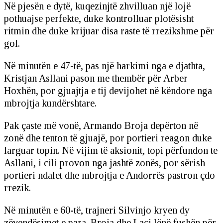
Në pjesën e dytë, kuqezinjtë zhvilluan një lojë
pothuajse perfekte, duke kontrolluar plotësisht
ritmin dhe duke krijuar disa raste të rrezikshme për
gol.
Në minutën e 47-të, pas një harkimi nga e djathta,
Kristjan Asllani pason me thembër për Arber
Hoxhën, por gjuajtja e tij devijohet në këndore nga
mbrojtja kundërshtare.
Pak çaste më vonë, Armando Broja depërton në
zonë dhe tenton të gjuajë, por portieri reagon duke
larguar topin. Në vijim të aksionit, topi përfundon te
Asllani, i cili provon nga jashtë zonës, por sërish
portieri ndalet dhe mbrojtja e Andorrës pastron çdo
rrezik.
Në minutën e 60-të, trajneri Silvinjo kryen dy
zëvendësimet e para. Broja dhe Laci lënë fushën për