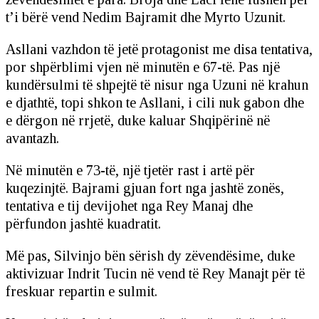
t’i bërë vend Nedim Bajramit dhe Myrto Uzunit.
Asllani vazhdon të jetë protagonist me disa tentativa,
por shpërblimi vjen në minutën e 67-të. Pas një
kundërsulmi të shpejtë të nisur nga Uzuni në krahun
e djathtë, topi shkon te Asllani, i cili nuk gabon dhe
e dërgon në rrjetë, duke kaluar Shqipërinë në
avantazh.
Në minutën e 73-të, një tjetër rast i artë për
kuqezinjtë. Bajrami gjuan fort nga jashtë zonës,
tentativa e tij devijohet nga Rey Manaj dhe
përfundon jashtë kuadratit.
Më pas, Silvinjo bën sërish dy zëvendësime, duke
aktivizuar Indrit Tucin në vend të Rey Manajt për të
freskuar repartin e sulmit.