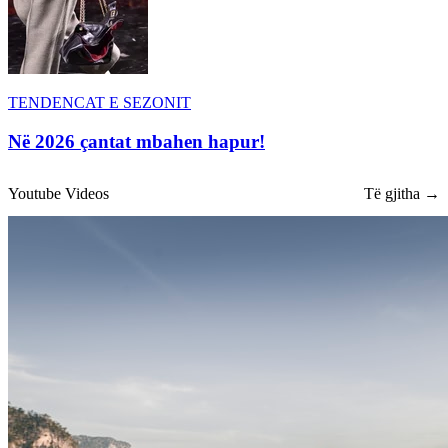
TENDENCAT E SEZONIT
Në 2026 çantat mbahen hapur!
Youtube Videos
Të gjitha →