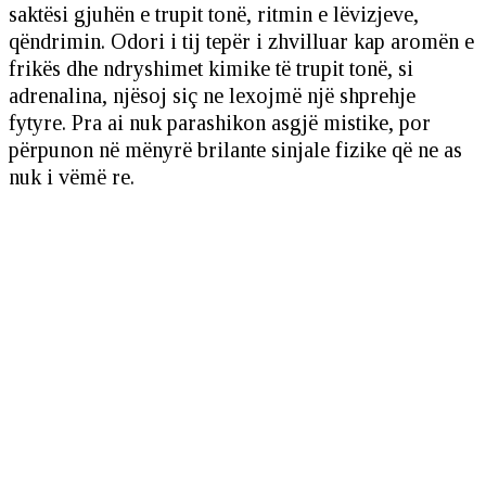
saktësi gjuhën e trupit tonë, ritmin e lëvizjeve,
qëndrimin. Odori i tij tepër i zhvilluar kap aromën e
frikës dhe ndryshimet kimike të trupit tonë, si
adrenalina, njësoj siç ne lexojmë një shprehje
fytyre. Pra ai nuk parashikon asgjë mistike, por
përpunon në mënyrë brilante sinjale fizike që ne as
nuk i vëmë re.