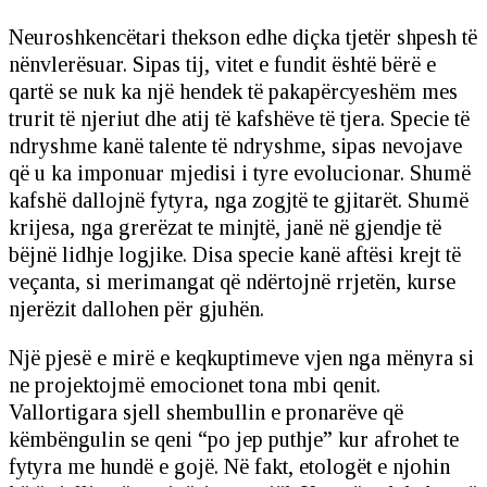
Neuroshkencëtari thekson edhe diçka tjetër shpesh të
nënvlerësuar. Sipas tij, vitet e fundit është bërë e
qartë se nuk ka një hendek të pakapërcyeshëm mes
trurit të njeriut dhe atij të kafshëve të tjera. Specie të
ndryshme kanë talente të ndryshme, sipas nevojave
që u ka imponuar mjedisi i tyre evolucionar. Shumë
kafshë dallojnë fytyra, nga zogjtë te gjitarët. Shumë
krijesa, nga grerëzat te minjtë, janë në gjendje të
bëjnë lidhje logjike. Disa specie kanë aftësi krejt të
veçanta, si merimangat që ndërtojnë rrjetën, kurse
njerëzit dallohen për gjuhën.
Një pjesë e mirë e keqkuptimeve vjen nga mënyra si
ne projektojmë emocionet tona mbi qenit.
Vallortigara sjell shembullin e pronarëve që
këmbëngulin se qeni “po jep puthje” kur afrohet te
fytyra me hundë e gojë. Në fakt, etologët e njohin