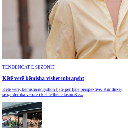
TENDENCAT E SEZONIT
Këtë verë këmisha vishet mbrapsht
Këtë verë, këmisha ndryshon fjalë për fjalë perspektivë. Kur dukej
se garderoba verore i kishte thënë tashm&e...