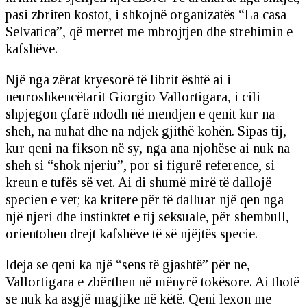
pasi zbriten kostot, i shkojnë organizatës “La casa
Selvatica”, që merret me mbrojtjen dhe strehimin e
kafshëve.
Një nga zërat kryesorë të librit është ai i
neuroshkencëtarit Giorgio Vallortigara, i cili
shpjegon çfarë ndodh në mendjen e qenit kur na
sheh, na nuhat dhe na ndjek gjithë kohën. Sipas tij,
kur qeni na fikson në sy, nga ana njohëse ai nuk na
sheh si “shok njeriu”, por si figurë reference, si
kreun e tufës së vet. Ai di shumë mirë të dallojë
specien e vet; ka kritere për të dalluar një qen nga
një njeri dhe instinktet e tij seksuale, për shembull,
orientohen drejt kafshëve të së njëjtës specie.
Ideja se qeni ka një “sens të gjashtë” për ne,
Vallortigara e zbërthen në mënyrë tokësore. Ai thotë
se nuk ka asgjë magjike në këtë. Qeni lexon me