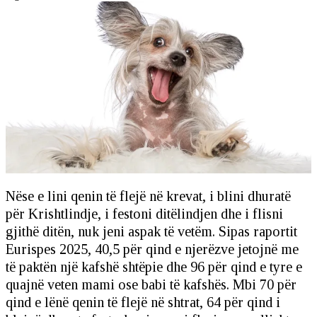
Nëse e lini qenin të flejë në krevat, i blini dhuratë
për Krishtlindje, i festoni ditëlindjen dhe i flisni
gjithë ditën, nuk jeni aspak të vetëm. Sipas raportit
Eurispes 2025, 40,5 për qind e njerëzve jetojnë me
të paktën një kafshë shtëpie dhe 96 për qind e tyre e
quajnë veten mami ose babi të kafshës. Mbi 70 për
qind e lënë qenin të flejë në shtrat, 64 për qind i