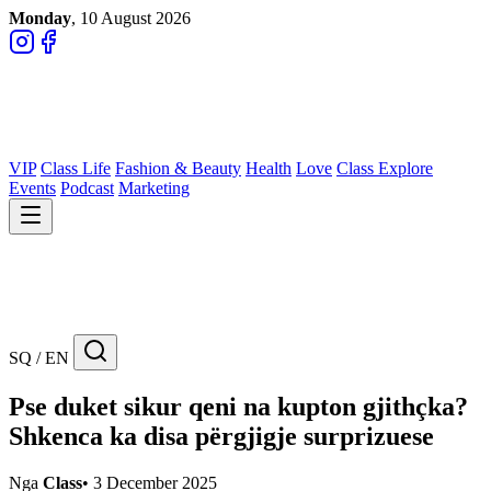
Monday
, 10 August 2026
VIP
Class Life
Fashion & Beauty
Health
Love
Class Explore
Events
Podcast
Marketing
SQ / EN
Pse duket sikur qeni na kupton gjithçka?
Shkenca ka disa përgjigje surprizuese
Nga
Class
•
3 December 2025