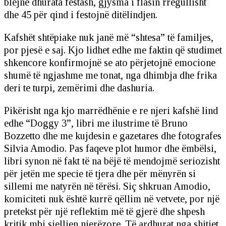
blejnë dhurata festash, gjysma i flasin rregullisht
dhe 45 për qind i festojnë ditëlindjen.
Kafshët shtëpiake nuk janë më “shtesa” të familjes,
por pjesë e saj. Kjo lidhet edhe me faktin që studimet
shkencore konfirmojnë se ato përjetojnë emocione
shumë të ngjashme me tonat, nga dhimbja dhe frika
deri te turpi, zemërimi dhe dashuria.
Pikërisht nga kjo marrëdhënie e re njeri kafshë lind
edhe “Doggy 3”, libri me ilustrime të Bruno
Bozzetto dhe me kujdesin e gazetares dhe fotografes
Silvia Amodio. Pas faqeve plot humor dhe ëmbëlsi,
libri synon në fakt të na bëjë të mendojmë seriozisht
për jetën me specie të tjera dhe për mënyrën si
sillemi me natyrën në tërësi. Siç shkruan Amodio,
komiciteti nuk është kurrë qëllim në vetvete, por një
pretekst për një reflektim më të gjerë dhe shpesh
kritik mbi sjelljen njerëzore. Të ardhurat nga shitjet,