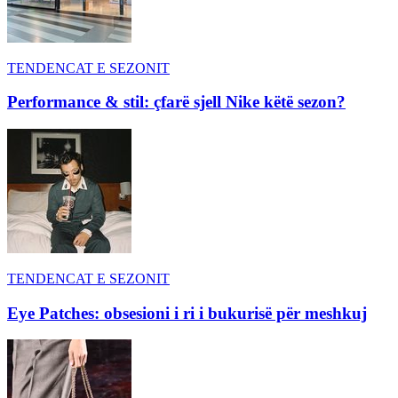
TENDENCAT E SEZONIT
Performance & stil: çfarë sjell Nike këtë sezon?
TENDENCAT E SEZONIT
Eye Patches: obsesioni i ri i bukurisë për meshkuj