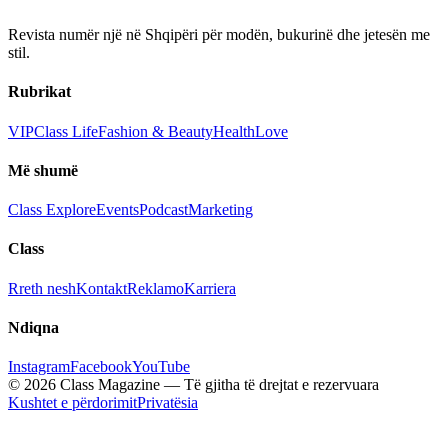
Revista numër një në Shqipëri për modën, bukurinë dhe jetesën me
stil.
Rubrikat
VIP
Class Life
Fashion & Beauty
Health
Love
Më shumë
Class Explore
Events
Podcast
Marketing
Class
Rreth nesh
Kontakt
Reklamo
Karriera
Ndiqna
Instagram
Facebook
YouTube
© 2026 Class Magazine — Të gjitha të drejtat e rezervuara
Kushtet e përdorimit
Privatësia