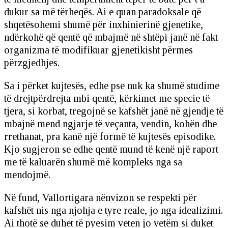
dukur sa më tërheqës. Ai e quan paradoksale që
shqetësohemi shumë për inxhinierinë gjenetike,
ndërkohë që qentë që mbajmë në shtëpi janë në fakt
organizma të modifikuar gjenetikisht përmes
përzgjedhjes.
Sa i përket kujtesës, edhe pse nuk ka shumë studime
të drejtpërdrejta mbi qentë, kërkimet me specie të
tjera, si korbat, tregojnë se kafshët janë në gjendje të
mbajnë mend ngjarje të veçanta, vendin, kohën dhe
rrethanat, pra kanë një formë të kujtesës episodike.
Kjo sugjeron se edhe qentë mund të kenë një raport
me të kaluarën shumë më kompleks nga sa
mendojmë.
Në fund, Vallortigara nënvizon se respekti për
kafshët nis nga njohja e tyre reale, jo nga idealizimi.
Ai thotë se duhet të pyesim veten jo vetëm si duket