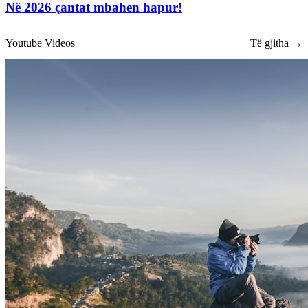
Në 2026 çantat mbahen hapur!
Youtube Videos
Të gjitha →