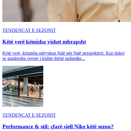
TENDENCAT E SEZONIT
Këtë verë këmisha vishet mbrapsht
Këtë verë, këmisha ndryshon fjalë për fjalë perspektivë. Kur dukej
se garderoba verore i kishte thënë tashm&e...
TENDENCAT E SEZONIT
Performance & stil: çfarë sjell Nike këtë sezon?