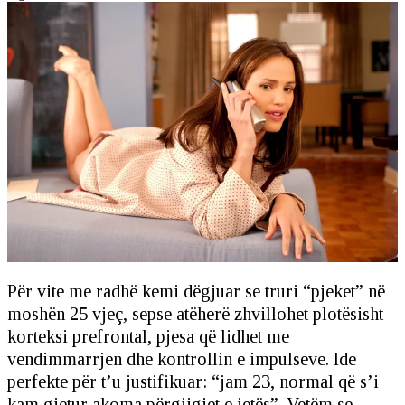
Për vite me radhë kemi dëgjuar se truri “pjeket” në
moshën 25 vjeç, sepse atëherë zhvillohet plotësisht
korteksi prefrontal, pjesa që lidhet me
vendimmarrjen dhe kontrollin e impulseve. Ide
perfekte për t’u justifikuar: “jam 23, normal që s’i
kam gjetur akoma përgjigjet e jetës”. Vetëm se