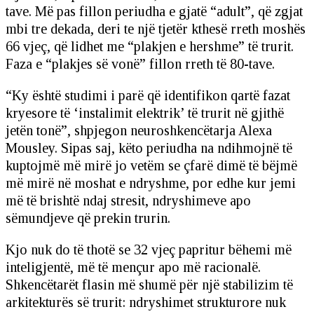
tave. Më pas fillon periudha e gjatë “adult”, që zgjat
mbi tre dekada, deri te një tjetër kthesë rreth moshës
66 vjeç, që lidhet me “plakjen e hershme” të trurit.
Faza e “plakjes së vonë” fillon rreth të 80-tave.
“Ky është studimi i parë që identifikon qartë fazat
kryesore të ‘instalimit elektrik’ të trurit në gjithë
jetën tonë”, shpjegon neuroshkencëtarja Alexa
Mousley. Sipas saj, këto periudha na ndihmojnë të
kuptojmë më mirë jo vetëm se çfarë dimë të bëjmë
më mirë në moshat e ndryshme, por edhe kur jemi
më të brishtë ndaj stresit, ndryshimeve apo
sëmundjeve që prekin trurin.
Kjo nuk do të thotë se 32 vjeç papritur bëhemi më
inteligjentë, më të mençur apo më racionalë.
Shkencëtarët flasin më shumë për një stabilizim të
arkitekturës së trurit: ndryshimet strukturore nuk