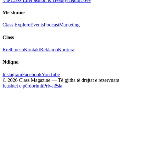
VIP
Class Life
Fashion & Beauty
Health
Love
Më shumë
Class Explore
Events
Podcast
Marketing
Class
Rreth nesh
Kontakt
Reklamo
Karriera
Ndiqna
Instagram
Facebook
YouTube
© 2026 Class Magazine — Të gjitha të drejtat e rezervuara
Kushtet e përdorimit
Privatësia