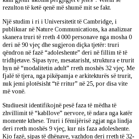
rezulton të ketë qenë më shumë mit se fakt.
Një studim i ri i Universitetit të Cambridge, i
publikuar në Nature Communications, ka analizuar
skanera truri të rreth 4 000 personave nga mosha 0
deri në 90 vjeç dhe sugjeron diçka tjetër: truri
qëndron në fazë “adoleshente” deri në fillim të të
tridhjetave. Sipas tyre, mesatarisht, struktura e trurit
hyn në “modalitetin adult” rreth moshës 32 vjeç. Me
fjalë të tjera, nga pikëpamja e arkitekturës së trurit,
nuk jemi plotësisht “të rritur” në 25, por disa vite
më vonë.
Studiuesit identifikojnë pesë faza të mëdha të
zhvillimit të “kabllove” nervore, të ndara nga katër
momente kthese. Truri i fëmijërisë zgjat nga lindja
deri rreth moshës 9 vjeç, kur nis faza adoleshente.
Kjo fazë, sipas të dhënave, vazhdon deri rreth të 32-