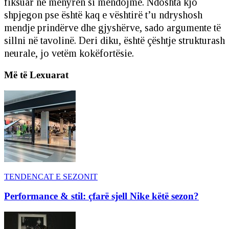
fiksuar në mënyrën si mendojmë. Ndoshta kjo
shpjegon pse është kaq e vështirë t’u ndryshosh
mendje prindërve dhe gjyshërve, sado argumente të
sillni në tavolinë. Deri diku, është çështje strukturash
neurale, jo vetëm kokëfortësie.
Më të Lexuarat
TENDENCAT E SEZONIT
Performance & stil: çfarë sjell Nike këtë sezon?