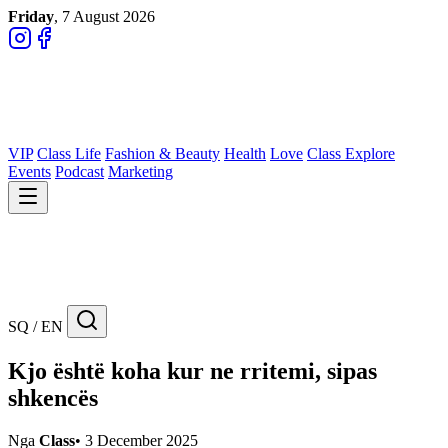
Friday
, 7 August 2026
VIP
Class Life
Fashion & Beauty
Health
Love
Class Explore
Events
Podcast
Marketing
SQ / EN
Kjo është koha kur ne rritemi, sipas
shkencës
Nga
Class
•
3 December 2025