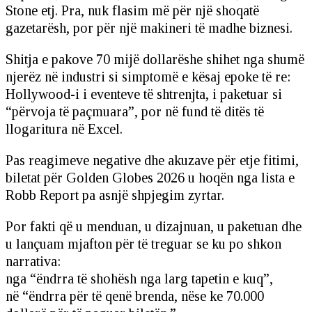
Stone etj. Pra, nuk flasim më për një shoqatë
gazetarësh, por për një makineri të madhe biznesi.
Shitja e pakove 70 mijë dollarëshe shihet nga shumë
njerëz në industri si simptomë e kësaj epoke të re:
Hollywood-i i eventeve të shtrenjta, i paketuar si
“përvoja të paçmuara”, por në fund të ditës të
llogaritura në Excel.
Pas reagimeve negative dhe akuzave për etje fitimi,
biletat për Golden Globes 2026 u hoqën nga lista e
Robb Report pa asnjë shpjegim zyrtar.
Por fakti që u menduan, u dizajnuan, u paketuan dhe
u lançuam mjafton për të treguar se ku po shkon
narrativa:
nga “ëndrra të shohësh nga larg tapetin e kuq”,
në “ëndrra për të qenë brenda, nëse ke 70.000