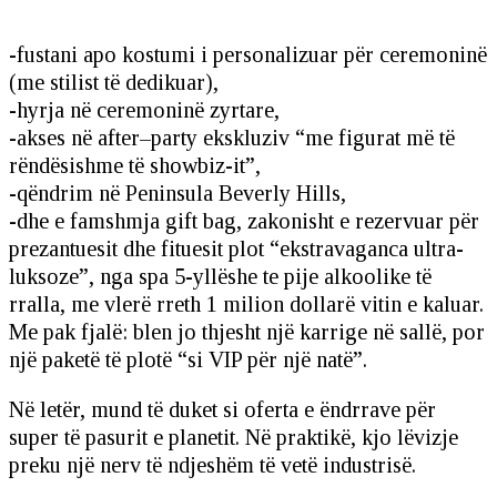
-fustani apo kostumi i personalizuar për ceremoninë
(me stilist të dedikuar),
-hyrja në ceremoninë zyrtare,
-akses në after–party ekskluziv “me figurat më të
rëndësishme të showbiz-it”,
-qëndrim në Peninsula Beverly Hills,
-dhe e famshmja gift bag, zakonisht e rezervuar për
prezantuesit dhe fituesit plot “ekstravaganca ultra-
luksoze”, nga spa 5-yllëshe te pije alkoolike të
rralla, me vlerë rreth 1 milion dollarë vitin e kaluar.
Me pak fjalë: blen jo thjesht një karrige në sallë, por
një paketë të plotë “si VIP për një natë”.
Në letër, mund të duket si oferta e ëndrrave për
super të pasurit e planetit. Në praktikë, kjo lëvizje
preku një nerv të ndjeshëm të vetë industrisë.