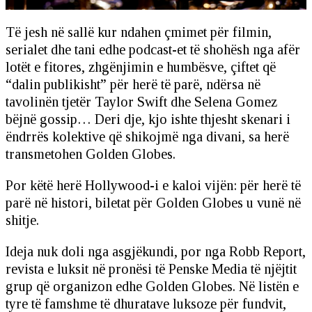
Të jesh në sallë kur ndahen çmimet për filmin,
serialet dhe tani edhe podcast-et të shohësh nga afër
lotët e fitores, zhgënjimin e humbësve, çiftet që
“dalin publikisht” për herë të parë, ndërsa në
tavolinën tjetër Taylor Swift dhe Selena Gomez
bëjnë gossip… Deri dje, kjo ishte thjesht skenari i
ëndrrës kolektive që shikojmë nga divani, sa herë
transmetohen Golden Globes.
Por këtë herë Hollywood-i e kaloi vijën: për herë të
parë në histori, biletat për Golden Globes u vunë në
shitje.
Ideja nuk doli nga asgjëkundi, por nga Robb Report,
revista e luksit në pronësi të Penske Media të njëjtit
grup që organizon edhe Golden Globes. Në listën e
tyre të famshme të dhuratave luksoze për fundvit,