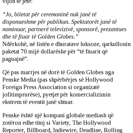
vijon të jetë:
“Jo, biletat për ceremoninë nuk janë të
disponueshme për publikun. Spektatorët janë të
nominuar, partnerë televizivë, sponsorë, prezantues
dhe të ftuar të Golden Globes.”
Ndërkohë, në listën e dhuratave luksoze, qarkullonin
paketat 70 mijë dollarëshe për “të ftuarit që
paguajnë”.
Që pas marrjes në dorë të Golden Globes nga
Penske Media (pas shpërbërjes së Hollywood
Foreign Press Association si organizatë
jofitimprurëse), pyetjet për komercializimin
ekstrem të eventit janë shtuar.
Penske është një kompani globale mediash që
zotëron edhe tituj si Variety, The Hollywood
Reporter, Billboard, Indiewire, Deadline, Rolling