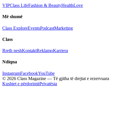
VIP
Class Life
Fashion & Beauty
Health
Love
Më shumë
Class Explore
Events
Podcast
Marketing
Class
Rreth nesh
Kontakt
Reklamo
Karriera
Ndiqna
Instagram
Facebook
YouTube
© 2026 Class Magazine — Të gjitha të drejtat e rezervuara
Kushtet e përdorimit
Privatësia