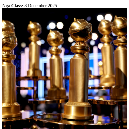
Nga
Class
•
8 December 2025