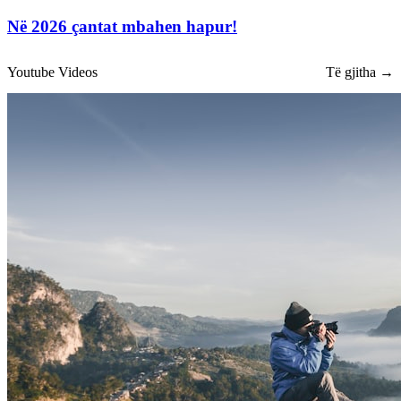
Në 2026 çantat mbahen hapur!
Youtube Videos
Të gjitha →