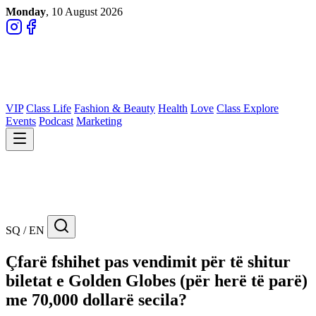
Monday
, 10 August 2026
VIP
Class Life
Fashion & Beauty
Health
Love
Class Explore
Events
Podcast
Marketing
SQ / EN
Çfarë fshihet pas vendimit për të shitur
biletat e Golden Globes (për herë të parë)
me 70,000 dollarë secila?