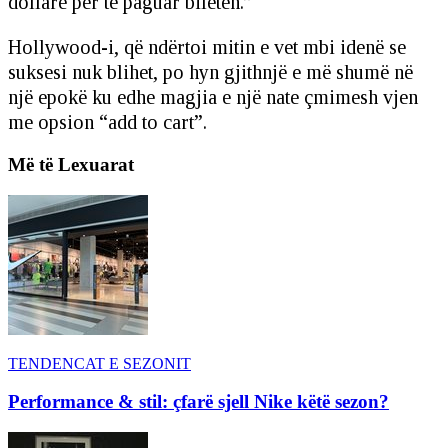
dollarë për të paguar biletën.”
Hollywood-i, që ndërtoi mitin e vet mbi idenë se
suksesi nuk blihet, po hyn gjithnjë e më shumë në
një epokë ku edhe magjia e një nate çmimesh vjen
me opsion “add to cart”.
Më të Lexuarat
TENDENCAT E SEZONIT
Performance & stil: çfarë sjell Nike këtë sezon?