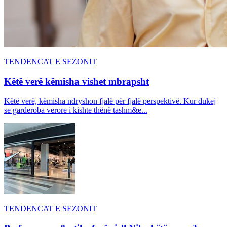
TENDENCAT E SEZONIT
Këtë verë këmisha vishet mbrapsht
Këtë verë, këmisha ndryshon fjalë për fjalë perspektivë. Kur dukej
se garderoba verore i kishte thënë tashm&e...
TENDENCAT E SEZONIT