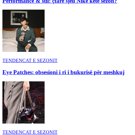
Performance & stil: çfarë sjell Nike këtë sezon?
TENDENCAT E SEZONIT
Eye Patches: obsesioni i ri i bukurisë për meshkuj
TENDENCAT E SEZONIT