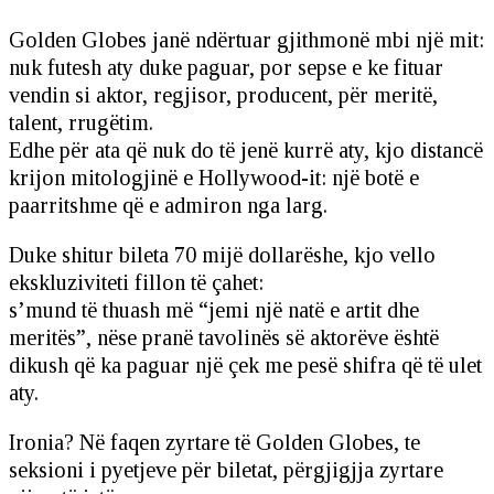
Golden Globes janë ndërtuar gjithmonë mbi një mit:
nuk futesh aty duke paguar, por sepse e ke fituar
vendin si aktor, regjisor, producent, për meritë,
talent, rrugëtim.
Edhe për ata që nuk do të jenë kurrë aty, kjo distancë
krijon mitologjinë e Hollywood-it: një botë e
paarritshme që e admiron nga larg.
Duke shitur bileta 70 mijë dollarëshe, kjo vello
ekskluziviteti fillon të çahet:
s’mund të thuash më “jemi një natë e artit dhe
meritës”, nëse pranë tavolinës së aktorëve është
dikush që ka paguar një çek me pesë shifra që të ulet
aty.
Ironia? Në faqen zyrtare të Golden Globes, te
seksioni i pyetjeve për biletat, përgjigjja zyrtare