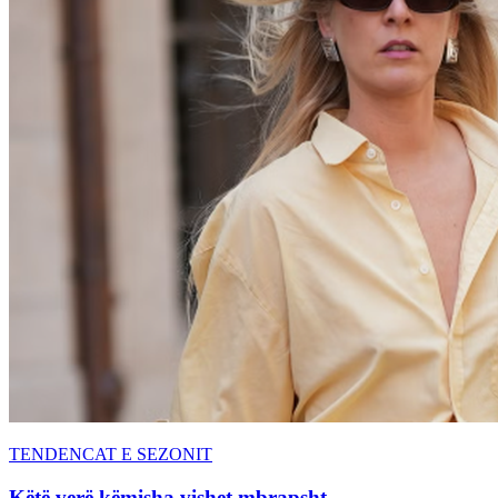
TENDENCAT E SEZONIT
Këtë verë këmisha vishet mbrapsht