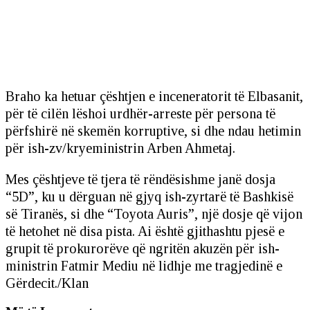
Braho ka hetuar çështjen e inceneratorit të Elbasanit,
për të cilën lëshoi urdhër-arreste për persona të
përfshirë në skemën korruptive, si dhe ndau hetimin
për ish-zv/kryeministrin Arben Ahmetaj.
Mes çështjeve të tjera të rëndësishme janë dosja
“5D”, ku u dërguan në gjyq ish-zyrtarë të Bashkisë
së Tiranës, si dhe “Toyota Auris”, një dosje që vijon
të hetohet në disa pista. Ai është gjithashtu pjesë e
grupit të prokurorëve që ngritën akuzën për ish-
ministrin Fatmir Mediu në lidhje me tragjedinë e
Gërdecit./Klan