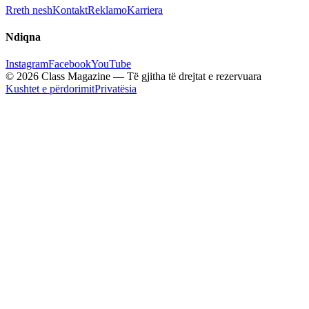
Rreth nesh
Kontakt
Reklamo
Karriera
Ndiqna
Instagram
Facebook
YouTube
© 2026 Class Magazine — Të gjitha të drejtat e rezervuara
Kushtet e përdorimit
Privatësia