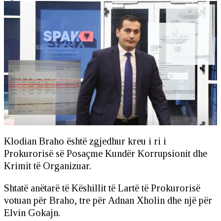
Klodian Braho është zgjedhur kreu i ri i
Prokurorisë së Posaçme Kundër Korrupsionit dhe
Krimit të Organizuar.
Shtatë anëtarë të Këshillit të Lartë të Prokurorisë
votuan për Braho, tre për Adnan Xholin dhe një për
Elvin Gokajn.