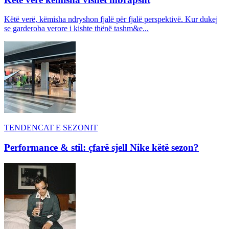
Këtë verë, këmisha ndryshon fjalë për fjalë perspektivë. Kur dukej
se garderoba verore i kishte thënë tashm&e...
TENDENCAT E SEZONIT
Performance & stil: çfarë sjell Nike këtë sezon?