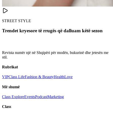
STREET STYLE
Trendet kryesore të rrugës që dalluam këtë sezon
Revista numër një në Shqipëri për modën, bukurinë dhe jetesën me
stil.
Rubrikat
VIP
Class Life
Fashion & Beauty
Health
Love
Më shumë
Class Explore
Events
Podcast
Marketing
Class