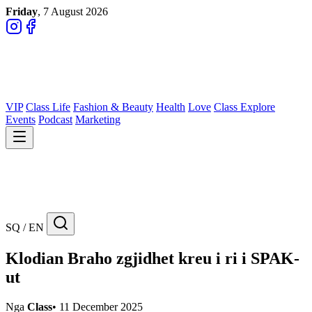
Friday
, 7 August 2026
VIP
Class Life
Fashion & Beauty
Health
Love
Class Explore
Events
Podcast
Marketing
SQ / EN
Klodian Braho zgjidhet kreu i ri i SPAK-
ut
Nga
Class
•
11 December 2025