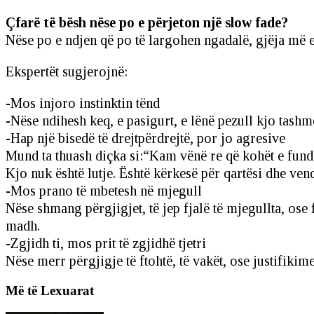
Çfarë të bësh nëse po e përjeton një slow fade?
Nëse po e ndjen që po të largohen ngadalë, gjëja më e
Ekspertët sugjerojnë:
-Mos injoro instinktin tënd
-Nëse ndihesh keq, e pasigurt, e lënë pezull kjo tashm
-Hap një bisedë të drejtpërdrejtë, por jo agresive
Mund ta thuash diçka si:“Kam vënë re që kohët e fundi
Kjo nuk është lutje. Është kërkesë për qartësi dhe vend
-Mos prano të mbetesh në mjegull
Nëse shmang përgjigjet, të jep fjalë të mjegullta, ose 
madh.
-Zgjidh ti, mos prit të zgjidhë tjetri
Nëse merr përgjigje të ftohtë, të vakët, ose justifikim
Më të Lexuarat