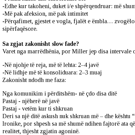
-Edhe kur takoheni, duket i/e shpërqendruar: më shumë
-Më pak afeksion, më pak intimitet
-Përqafimet, gjestet e vogla, fjalët e ëmbla… zvogëlo
sipërfaqësore.
Sa zgjat zakonisht slow fade?
Varet nga marrëdhënia, por Miller jep disa intervale 
-Në njohje të reja, më të lehta: 2–4 javë
-Në lidhje më të konsoliduara: 2–3 muaj
Zakonisht ndodh me faza:
Nga komunikim i përditshëm- në çdo disa ditë
Pastaj - njëherë në javë
Pastaj - vetëm kur ti shkruan
Deri sa një ditë askush nuk shkruan më – dhe kështu 
Ironike, por shpesh sa më shumë ndihen fajtorë ata 
realitet, thjesht zgjatin agoninë.