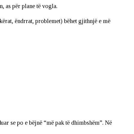
, as për plane të vogla.
kërat, ëndrrat, problemet) bëhet gjithnjë e më
duar se po e bëjnë “më pak të dhimbshëm”. Në