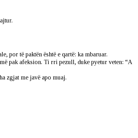
ajtur.
le, por të paktën është e qartë: ka mbaruar.
më pak afeksion. Ti rri pezull, duke pyetur veten: “A
ha zgjat me javë apo muaj.