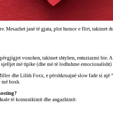
ë re. Mesazhet janë të gjata, plot humor e flirt, takime
ërgjigjet vonohen, takimet shtyhen, entuziazmi bie. Ai
 sjelljet më tipike (dhe më të lodhshme emocionalisht) 
er dhe Lilith Foxx, e përshkruajnë slow fade si një “fik
 e më bosh.
hosting?
aduale të komunikimit dhe angazhimit: