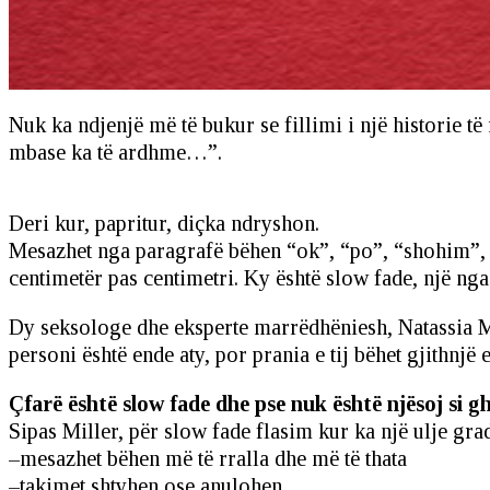
Nuk ka ndjenjë më të bukur se fillimi i një historie t
mbase ka të ardhme…”.
Deri kur, papritur, diçka ndryshon.
Mesazhet nga paragrafë bëhen “ok”, “po”, “shohim”, p
centimetër pas centimetri. Ky është slow fade, një nga
Dy seksologe dhe eksperte marrëdhëniesh, Natassia Mill
personi është ende aty, por prania e tij bëhet gjithnjë
Çfarë është slow fade dhe pse nuk është njësoj si g
Sipas Miller, për slow fade flasim kur ka një ulje gr
–mesazhet bëhen më të rralla dhe më të thata
–takimet shtyhen ose anulohen