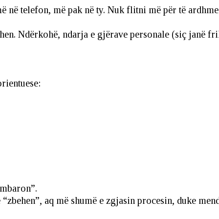
 në telefon, më pak në ty. Nuk flitni më për të ardhmen
hen. Ndërkohë, ndarja e gjërave personale (siç janë fri
orientuese:
“mbaron”.
që “zbehen”, aq më shumë e zgjasin procesin, duke men