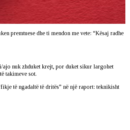
t duken premtuese dhe ti mendon me vete: “Kësaj radhe
/ajo nuk zhduket krejt, por duket sikur largohet
të takimeve sot.
je të ngadaltë të dritës” në një raport: teknikisht