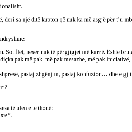
onalisht.
ë, deri sa një ditë kupton që nuk ka më asgjë për t’u mb
ë ndryshme:
 Sot flet, nesër nuk të përgjigjet më kurrë. Është bruta
 diçka pak më pak: më pak mesazhe, më pak iniciativë, 
hpresë, pastaj zhgënjim, pastaj konfuzion… dhe e gjit
ur?
sa të ulen e të thonë:
hme”.