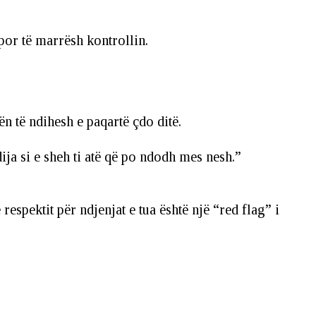
por të marrësh kontrollin.
ën të ndihesh e paqartë çdo ditë.
ja si e sheh ti atë që po ndodh mes nesh.”
respektit për ndjenjat e tua është një “red flag” i