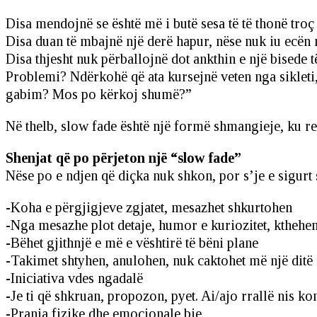
Disa mendojnë se është më i butë sesa të të thonë troç “
Disa duan të mbajnë një derë hapur, nëse nuk iu ecën m
Disa thjesht nuk përballojnë dot ankthin e një bisede t
Problemi? Ndërkohë që ata kursejnë veten nga sikleti,
gabim? Mos po kërkoj shumë?”
Në thelb, slow fade është një formë shmangieje, ku reha
Shenjat që po përjeton një “slow fade”
Nëse po e ndjen që diçka nuk shkon, por s’je e sigurt s
-Koha e përgjigjeve zgjatet, mesazhet shkurtohen
-Nga mesazhe plot detaje, humor e kuriozitet, kthehen
-Bëhet gjithnjë e më e vështirë të bëni plane
-Takimet shtyhen, anulohen, nuk caktohet më një ditë 
-Iniciativa vdes ngadalë
-Je ti që shkruan, propozon, pyet. Ai/ajo rrallë nis ko
-Prania fizike dhe emocionale bie