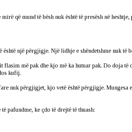
 mirë që mund të bësh nuk është të presësh në heshtje, 
ë është një përgjigje. Një lidhje e shëndetshme nuk të b
t flasim më pak dhe kjo më ka hutuar pak. Do doja të di
os kufij.
fare nuk përgjigjet, kjo vetë është përgjigje. Mungesa e 
e të pafundme, ke çdo të drejtë të thuash: