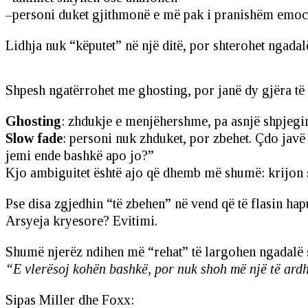
–personi duket gjithmonë e më pak i pranishëm emoci
Lidhja nuk “këputet” në një ditë, por shterohet ngadal
Shpesh ngatërrohet me ghosting, por janë dy gjëra t
Ghosting
: zhdukje e menjëhershme, pa asnjë shpjegim.
Slow fade
: personi nuk zhduket, por zbehet. Çdo javë
jemi ende bashkë apo jo?”
Kjo ambiguitet është ajo që dhemb më shumë: krijon s
Pse disa zgjedhin “të zbehen” në vend që të flasin hap
Arsyeja kryesore? Evitimi.
Shumë njerëz ndihen më “rehat” të largohen ngadalë se
“E vlerësoj kohën bashkë, por nuk shoh më një të ard
Sipas Miller dhe Foxx: