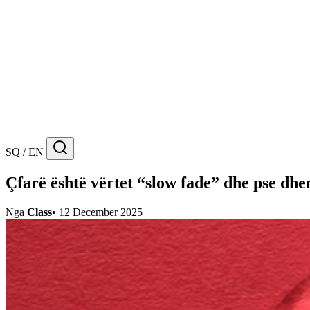
SQ / EN
Çfarë është vërtet “slow fade” dhe pse dh
Nga
Class
•
12 December 2025