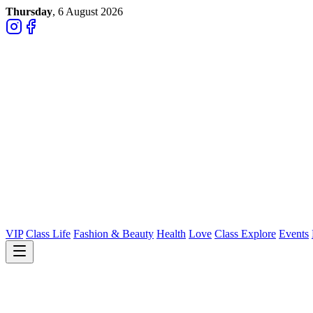
Thursday
, 6 August 2026
VIP
Class Life
Fashion & Beauty
Health
Love
Class Explore
Events