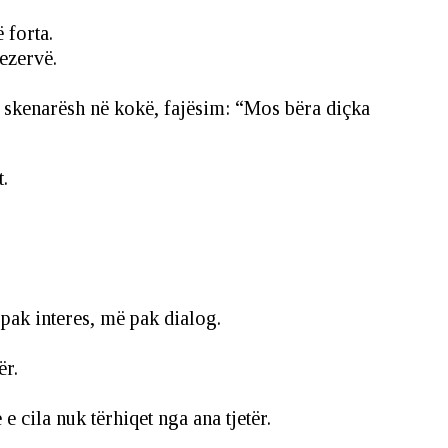
 forta.
ezervë.
mi skenarësh në kokë, fajësim: “Mos bëra diçka
t.
pak interes, më pak dialog.
ër.
e cila nuk tërhiqet nga ana tjetër.