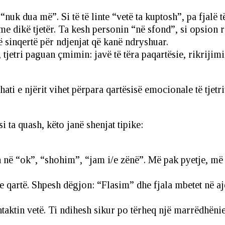
nuk dua më”. Si të të linte “vetë ta kuptosh”, pa fjalë të
e dikë tjetër. Ta kesh personin “në sfond”, si opsion r
ë sinqertë për ndjenjat që kanë ndryshuar.
 tjetri paguan çmimin: javë të tëra paqartësie, rikriji
ti e njërit vihet përpara qartësisë emocionale të tjetri
i ta quash, këto janë shenjat tipike:
 në “ok”, “shohim”, “jam i/e zënë”. Më pak pyetje, më 
e qartë. Shpesh dëgjon: “Flasim” dhe fjala mbetet në aj
ntaktin vetë. Ti ndihesh sikur po tërheq një marrëdhënie 