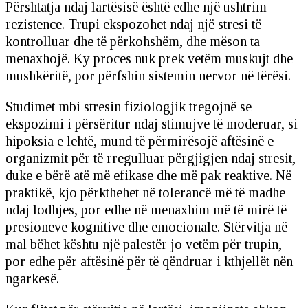
Përshtatja ndaj lartësisë është edhe një ushtrim
rezistence. Trupi ekspozohet ndaj një stresi të
kontrolluar dhe të përkohshëm, dhe mëson ta
menaxhojë. Ky proces nuk prek vetëm muskujt dhe
mushkëritë, por përfshin sistemin nervor në tërësi.
Studimet mbi stresin fiziologjik tregojnë se
ekspozimi i përsëritur ndaj stimujve të moderuar, si
hipoksia e lehtë, mund të përmirësojë aftësinë e
organizmit për të rregulluar përgjigjen ndaj stresit,
duke e bërë atë më efikase dhe më pak reaktive. Në
praktikë, kjo përkthehet në tolerancë më të madhe
ndaj lodhjes, por edhe në menaxhim më të mirë të
presioneve kognitive dhe emocionale. Stërvitja në
mal bëhet kështu një palestër jo vetëm për trupin,
por edhe për aftësinë për të qëndruar i kthjellët nën
ngarkesë.