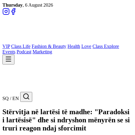
Thursday
, 6 August 2026
VIP
Class Life
Fashion & Beauty
Health
Love
Class Explore
Events
Podcast
Marketing
SQ / EN
Stërvitja në lartësi të madhe: "Paradoksi
i lartësisë" dhe si ndryshon mënyrën se si
truri reagon ndaj sforcimit