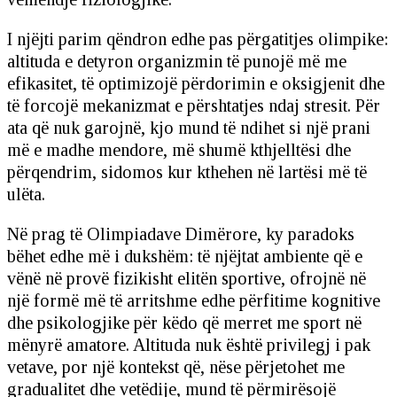
I njëjti parim qëndron edhe pas përgatitjes olimpike:
altituda e detyron organizmin të punojë më me
efikasitet, të optimizojë përdorimin e oksigjenit dhe
të forcojë mekanizmat e përshtatjes ndaj stresit. Për
ata që nuk garojnë, kjo mund të ndihet si një prani
më e madhe mendore, më shumë kthjelltësi dhe
përqendrim, sidomos kur kthehen në lartësi më të
ulëta.
Në prag të Olimpiadave Dimërore, ky paradoks
bëhet edhe më i dukshëm: të njëjtat ambiente që e
vënë në provë fizikisht elitën sportive, ofrojnë në
një formë më të arritshme edhe përfitime kognitive
dhe psikologjike për këdo që merret me sport në
mënyrë amatore. Altituda nuk është privilegj i pak
vetave, por një kontekst që, nëse përjetohet me
gradualitet dhe vetëdije, mund të përmirësojë