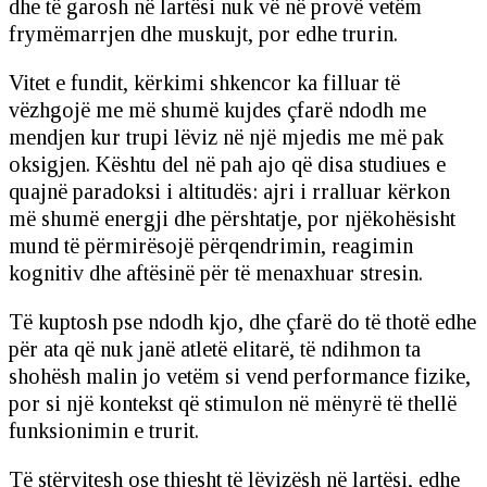
dhe të garosh në lartësi nuk vë në provë vetëm
frymëmarrjen dhe muskujt, por edhe trurin.
Vitet e fundit, kërkimi shkencor ka filluar të
vëzhgojë me më shumë kujdes çfarë ndodh me
mendjen kur trupi lëviz në një mjedis me më pak
oksigjen. Kështu del në pah ajo që disa studiues e
quajnë paradoksi i altitudës: ajri i rralluar kërkon
më shumë energji dhe përshtatje, por njëkohësisht
mund të përmirësojë përqendrimin, reagimin
kognitiv dhe aftësinë për të menaxhuar stresin.
Të kuptosh pse ndodh kjo, dhe çfarë do të thotë edhe
për ata që nuk janë atletë elitarë, të ndihmon ta
shohësh malin jo vetëm si vend performance fizike,
por si një kontekst që stimulon në mënyrë të thellë
funksionimin e trurit.
Të stërvitesh ose thjesht të lëvizësh në lartësi, edhe