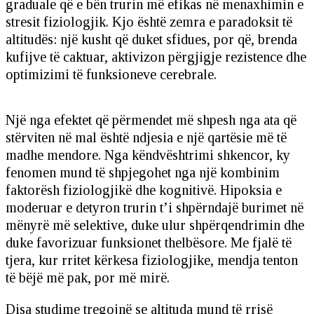
graduale që e bën trurin më efikas në menaxhimin e
stresit fiziologjik. Kjo është zemra e paradoksit të
altitudës: një kusht që duket sfidues, por që, brenda
kufijve të caktuar, aktivizon përgjigje rezistence dhe
optimizimi të funksioneve cerebrale.
Një nga efektet që përmendet më shpesh nga ata që
stërviten në mal është ndjesia e një qartësie më të
madhe mendore. Nga këndvështrimi shkencor, ky
fenomen mund të shpjegohet nga një kombinim
faktorësh fiziologjikë dhe kognitivë. Hipoksia e
moderuar e detyron trurin t’i shpërndajë burimet në
mënyrë më selektive, duke ulur shpërqendrimin dhe
duke favorizuar funksionet thelbësore. Me fjalë të
tjera, kur rritet kërkesa fiziologjike, mendja tenton
të bëjë më pak, por më mirë.
Disa studime tregojnë se altituda mund të rrisë