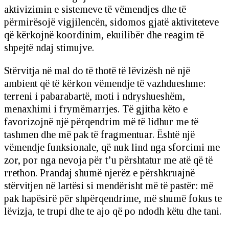
aktivizimin e sistemeve të vëmendjes dhe të
përmirësojë vigjilencën, sidomos gjatë aktiviteteve
që kërkojnë koordinim, ekuilibër dhe reagim të
shpejtë ndaj stimujve.
Stërvitja në mal do të thotë të lëvizësh në një
ambient që të kërkon vëmendje të vazhdueshme:
terreni i pabarabartë, moti i ndryshueshëm,
menaxhimi i frymëmarrjes. Të gjitha këto e
favorizojnë një përqendrim më të lidhur me të
tashmen dhe më pak të fragmentuar. Është një
vëmendje funksionale, që nuk lind nga sforcimi me
zor, por nga nevoja për t’u përshtatur me atë që të
rrethon. Prandaj shumë njerëz e përshkruajnë
stërvitjen në lartësi si mendërisht më të pastër: më
pak hapësirë për shpërqendrime, më shumë fokus te
lëvizja, te trupi dhe te ajo që po ndodh këtu dhe tani.