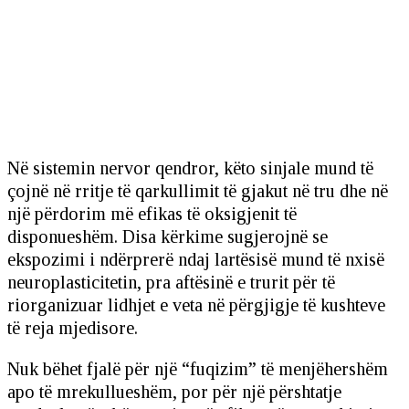
Në sistemin nervor qendror, këto sinjale mund të
çojnë në rritje të qarkullimit të gjakut në tru dhe në
një përdorim më efikas të oksigjenit të
disponueshëm. Disa kërkime sugjerojnë se
ekspozimi i ndërprerë ndaj lartësisë mund të nxisë
neuroplasticitetin, pra aftësinë e trurit për të
riorganizuar lidhjet e veta në përgjigje të kushteve
të reja mjedisore.
Nuk bëhet fjalë për një “fuqizim” të menjëhershëm
apo të mrekullueshëm, por për një përshtatje