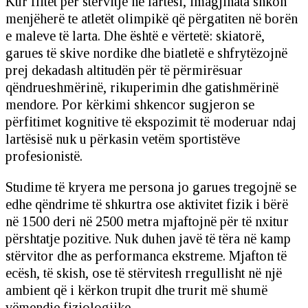
Kur flitet për stërvitje në lartësi, imagjinata shkon
menjëherë te atletët olimpikë që përgatiten në borën
e maleve të larta. Dhe është e vërtetë: skiatorë,
garues të skive nordike dhe biatletë e shfrytëzojnë
prej dekadash altitudën për të përmirësuar
qëndrueshmërinë, rikuperimin dhe gatishmërinë
mendore. Por kërkimi shkencor sugjeron se
përfitimet kognitive të ekspozimit të moderuar ndaj
lartësisë nuk u përkasin vetëm sportistëve
profesionistë.
Studime të kryera me persona jo garues tregojnë se
edhe qëndrime të shkurtra ose aktivitet fizik i bërë
në 1500 deri në 2500 metra mjaftojnë për të nxitur
përshtatje pozitive. Nuk duhen javë të tëra në kamp
stërvitor dhe as performanca ekstreme. Mjafton të
ecësh, të skish, ose të stërvitesh rregullisht në një
ambient që i kërkon trupit dhe trurit më shumë
vëmendje fiziologjike.