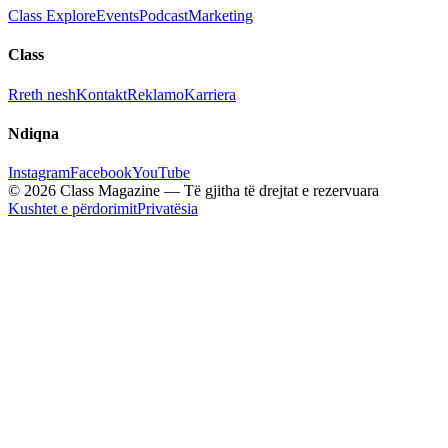
Class Explore
Events
Podcast
Marketing
Class
Rreth nesh
Kontakt
Reklamo
Karriera
Ndiqna
Instagram
Facebook
YouTube
© 2026 Class Magazine — Të gjitha të drejtat e rezervuara
Kushtet e përdorimit
Privatësia