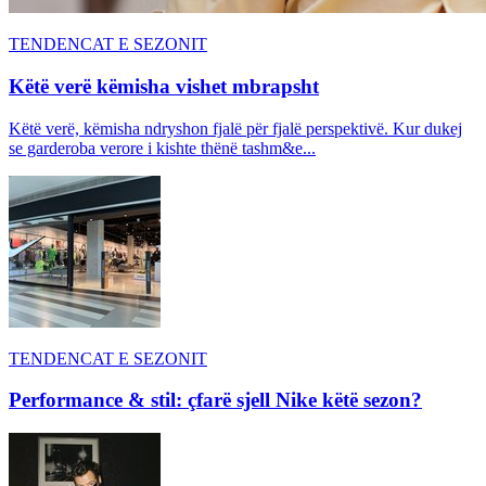
TENDENCAT E SEZONIT
Këtë verë këmisha vishet mbrapsht
Këtë verë, këmisha ndryshon fjalë për fjalë perspektivë. Kur dukej
se garderoba verore i kishte thënë tashm&e...
TENDENCAT E SEZONIT
Performance & stil: çfarë sjell Nike këtë sezon?