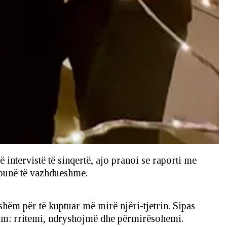
 intervistë të sinqertë, ajo pranoi se raporti me
 punë të vazhdueshme.
tshëm për të kuptuar më mirë njëri-tjetrin. Sipas
llim: rritemi, ndryshojmë dhe përmirësohemi.