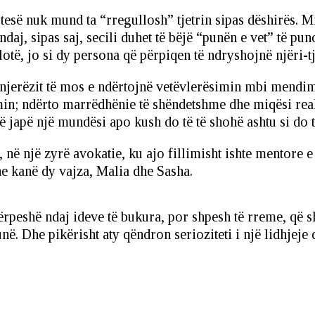
martesë nuk mund ta “rregullosh” tjetrin sipas dëshirës.
ndaj, sipas saj, secili duhet të bëjë “punën e vet” të p
lotë, jo si dy persona që përpiqen të ndryshojnë njëri-tj
 njerëzit të mos e ndërtojnë vetëvlerësimin mbi mendimin
min; ndërto marrëdhënie të shëndetshme dhe miqësi real
ë japë një mundësi apo kush do të të shohë ashtu si do të d
në një zyrë avokatie, ku ajo fillimisht ishte mentore e 
he kanë dy vajza, Malia dhe Sasha.
rpeshë ndaj ideve të bukura, por shpesh të rreme, që sh
në. Dhe pikërisht aty qëndron serioziteti i një lidhjeje 