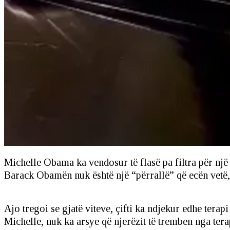
Michelle Obama ka vendosur të flasë pa filtra për një 
Barack Obamën nuk është një “përrallë” që ecën vetë
Ajo tregoi se gjatë viteve, çifti ka ndjekur edhe terap
Michelle, nuk ka arsye që njerëzit të tremben nga ter