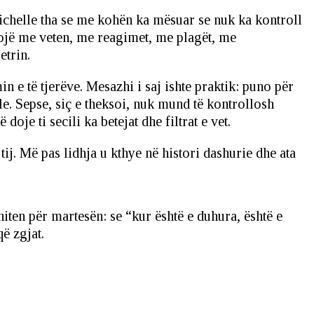
 Michelle tha se me kohën ka mësuar se nuk ka kontroll
unojë me veten, me reagimet, me plagët, me
etrin.
 e të tjerëve. Mesazhi i saj ishte praktik: puno për
e. Sepse, siç e theksoi, nuk mund të kontrollosh
oje ti secili ka betejat dhe filtrat e vet.
tij. Më pas lidhja u kthye në histori dashurie dhe ata
iten për martesën: se “kur është e duhura, është e
që zgjat.