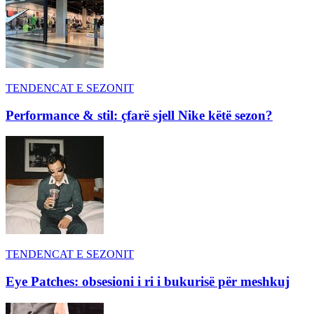
TENDENCAT E SEZONIT
Performance & stil: çfarë sjell Nike këtë sezon?
TENDENCAT E SEZONIT
Eye Patches: obsesioni i ri i bukurisë për meshkuj