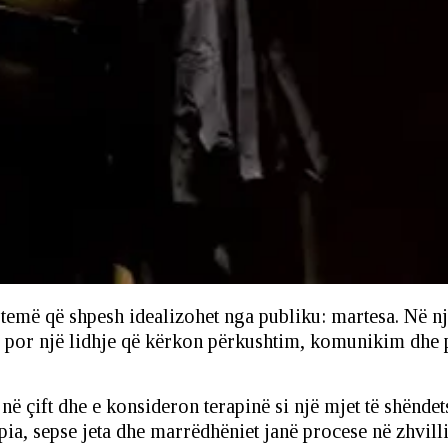
temë që shpesh idealizohet nga publiku: martesa. Në një
, por një lidhje që kërkon përkushtim, komunikim dhe
i në çift dhe e konsideron terapinë si një mjet të shënde
apia, sepse jeta dhe marrëdhëniet janë procese në zhvi