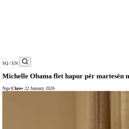
SQ / EN
Michelle Obama flet hapur për martesën 
Nga
Class
•
22 January 2026