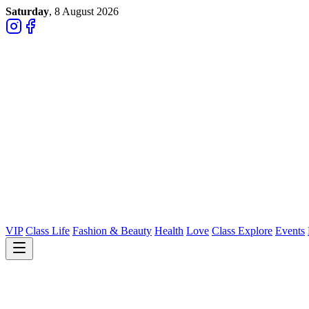
Saturday
, 8 August 2026
VIP
Class Life
Fashion & Beauty
Health
Love
Class Explore
Events