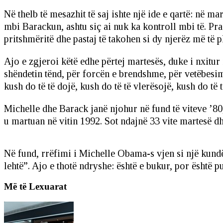
Në thelb të mesazhit të saj ishte një ide e qartë: në 
mbi Barackun, ashtu siç ai nuk ka kontroll mbi të. Pra
pritshmëritë dhe pastaj të takohen si dy njerëz më të p
Ajo e zgjeroi këtë edhe përtej martesës, duke i nxitur
shëndetin tënd, për forcën e brendshme, për vetëbesi
kush do të të dojë, kush do të të vlerësojë, kush do të t
Michelle dhe Barack janë njohur në fund të viteve ’80, 
u martuan në vitin 1992. Sot ndajnë 33 vite martesë d
Në fund, rrëfimi i Michelle Obama-s vjen si një kundë
lehtë”. Ajo e thotë ndryshe: është e bukur, por është pu
Më të Lexuarat