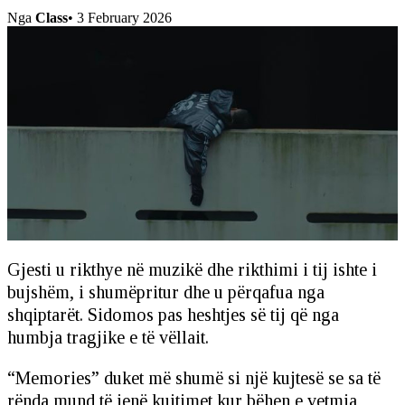
Nga
Class
•
3 February 2026
Gjesti u rikthye në muzikë dhe rikthimi i tij ishte i
bujshëm, i shumëpritur dhe u përqafua nga
shqiptarët. Sidomos pas heshtjes së tij që nga
humbja tragjike e të vëllait.
“Memories” duket më shumë si një kujtesë se sa të
rënda mund të jenë kujtimet kur bëhen e vetmja