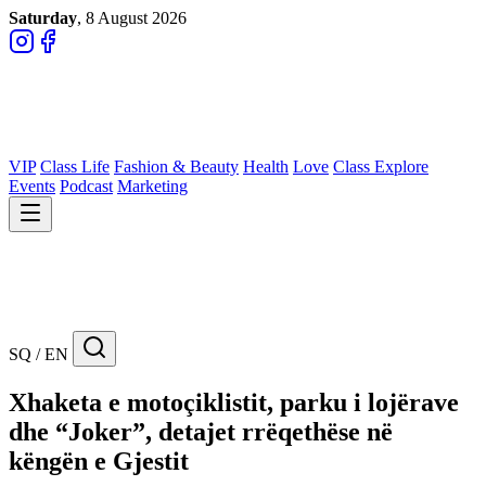
Saturday
, 8 August 2026
VIP
Class Life
Fashion & Beauty
Health
Love
Class Explore
Events
Podcast
Marketing
SQ / EN
Xhaketa e motoçiklistit, parku i lojërave
dhe “Joker”, detajet rrëqethëse në
këngën e Gjestit