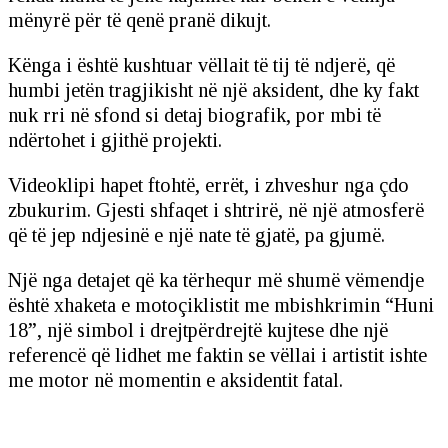
mënyrë për të qenë pranë dikujt.
Kënga i është kushtuar vëllait të tij të ndjerë, që
humbi jetën tragjikisht në një aksident, dhe ky fakt
nuk rri në sfond si detaj biografik, por mbi të
ndërtohet i gjithë projekti.
Videoklipi hapet ftohtë, errët, i zhveshur nga çdo
zbukurim. Gjesti shfaqet i shtrirë, në një atmosferë
që të jep ndjesinë e një nate të gjatë, pa gjumë.
Një nga detajet që ka tërhequr më shumë vëmendje
është xhaketa e motoçiklistit me mbishkrimin “Huni
18”, një simbol i drejtpërdrejtë kujtese dhe një
referencë që lidhet me faktin se vëllai i artistit ishte
me motor në momentin e aksidentit fatal.