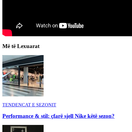
Më të Lexuarat
TENDENCAT E SEZONIT
Performance & stil: çfarë sjell Nike këtë sezon?