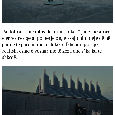
Pantollonat me mbishkrimin “Joker” janë metaforë
e errësirës që ai po përjeton, e asaj dhimbjeje që në
pamje të parë mund të duket e fshehur, por që
realisht është e veshur me të zeza dhe s’ka ku të
shkojë.