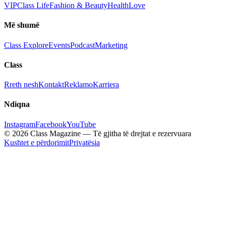
VIP
Class Life
Fashion & Beauty
Health
Love
Më shumë
Class Explore
Events
Podcast
Marketing
Class
Rreth nesh
Kontakt
Reklamo
Karriera
Ndiqna
Instagram
Facebook
YouTube
© 2026 Class Magazine — Të gjitha të drejtat e rezervuara
Kushtet e përdorimit
Privatësia