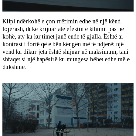
Klipi ndërkohë e çon rrëfimin edhe në një kënd
lojërash, duke krijuar atë efektin e kthimit pas në
kohë, aty ku kujtimet janë ende të gjalla. Është ai
kontrast i fortë që e bën këngën më të ndjerë: një
vend ku dikur jeta është shijuar në maksimum, tani
shfaqet si një hapësirë ku mungesa bëhet edhe më e
dukshme.