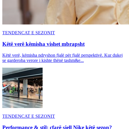
TENDENCAT E SEZONIT
Këtë verë këmisha vishet mbrapsht
Këtë verë, këmisha ndryshon fjalë për fjalë perspektivë. Kur dukej
se garderoba verore i kishte thënë tashm&e...
TENDENCAT E SEZONIT
Performance & stil: çfarë sjell Nike këtë sezon?