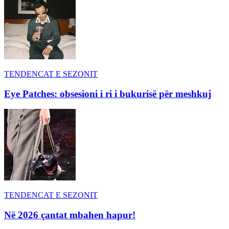
TENDENCAT E SEZONIT
Eye Patches: obsesioni i ri i bukurisë për meshkuj
TENDENCAT E SEZONIT
Në 2026 çantat mbahen hapur!