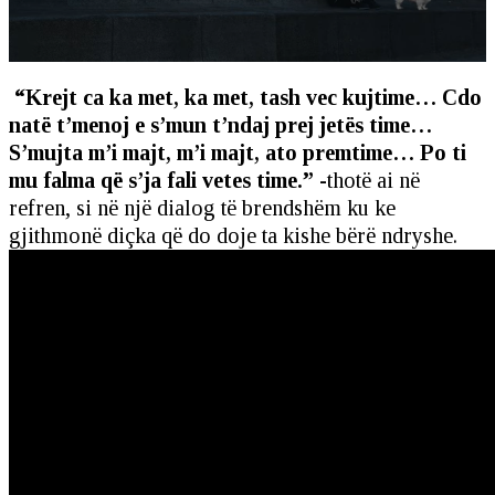
“Krejt ca ka met, ka met, tash vec kujtime… Cdo
natë t’menoj e s’mun t’ndaj prej jetës time…
S’mujta m’i majt, m’i majt, ato premtime… Po ti
mu falma që s’ja fali vetes time.”
-thotë ai në
refren, si në një dialog të brendshëm ku ke
gjithmonë diçka që do doje ta kishe bërë ndryshe.