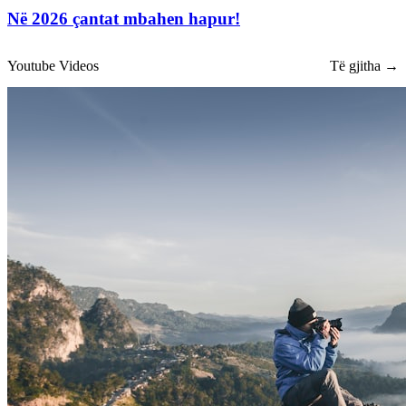
Në 2026 çantat mbahen hapur!
Youtube Videos
Të gjitha →