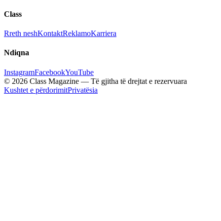
Class
Rreth nesh
Kontakt
Reklamo
Karriera
Ndiqna
Instagram
Facebook
YouTube
© 2026 Class Magazine — Të gjitha të drejtat e rezervuara
Kushtet e përdorimit
Privatësia