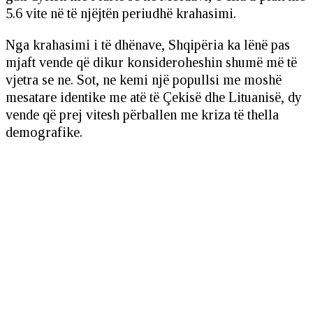
5.6 vite në të njëjtën periudhë krahasimi.
Nga krahasimi i të dhënave, Shqipëria ka lënë pas
mjaft vende që dikur konsideroheshin shumë më të
vjetra se ne. Sot, ne kemi një popullsi me moshë
mesatare identike me atë të Çekisë dhe Lituanisë, dy
vende që prej vitesh përballen me kriza të thella
demografike.