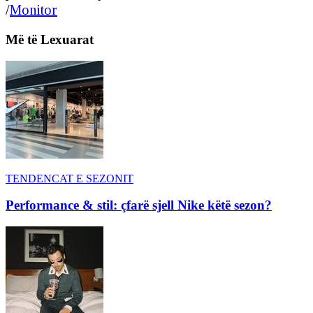
/
Monitor
Më të Lexuarat
TENDENCAT E SEZONIT
Performance & stil: çfarë sjell Nike këtë sezon?