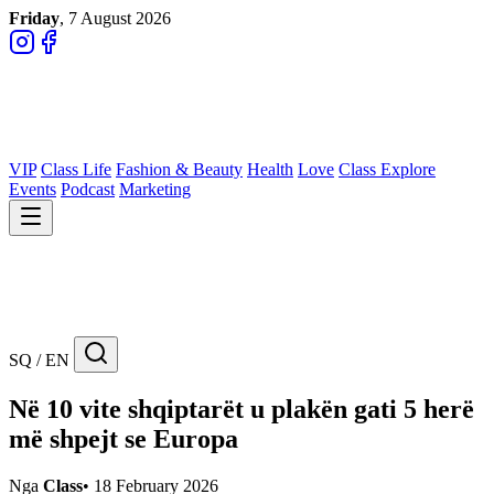
Friday
, 7 August 2026
VIP
Class Life
Fashion & Beauty
Health
Love
Class Explore
Events
Podcast
Marketing
SQ / EN
Në 10 vite shqiptarët u plakën gati 5 herë
më shpejt se Europa
Nga
Class
•
18 February 2026