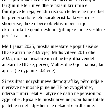
largimin e të rinjve dhe të nxisin krijimin e
familjeve të reja, vendi rrezikon të hyjë në një cikël
ku pleqëria do të jetë karakteristika kryesore e
shoqërisë, duke e bërë objektivin për rritje
ekonomike të qëndrueshme gjithnjë e më të vështirë
për t’u arritur.
Më 1 janar 2025, mosha mesatare e popullsisë së
BE-së arriti në 44.9 vjeç. Midis viteve 2015 dhe
2025, mosha mesatare u rrit në të gjitha vendet
anëtare të BE-së, përveç Maltës dhe Gjermanisë, ku
ajo ra (të dyja me -0.4 vite).
Si rezultat i ndryshimeve demografike, përqindja e
njerëzve në moshë pune në BE po zvogëlohet,
ndërsa numri relativ i atyre që dalin në pension po
zgjerohet. Pjesa e të moshuarve në popullsinë totale
pritet të rritet ndjeshëm në dekadat e ardhshme.