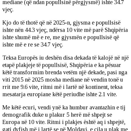
mediane (që ndan popullsinë përgjysmë) ishte 34.7
vjeç.
Kjo do të thotë që në 2025-n, gjysma e popullsisë
ishte nën 44.3 vjeç, ndërsa 10 vite më parë Shqipëria
ishte shumë më e re, me gjysmën e popullsisë që
ishte më e re se 34.7 vjeç.
Teksa Europës iu deshën disa dekada të kalojë në një
etapë plakjeje të popullsisë, Shqipëria e ka pësuar
këtë transformim brenda vetëm një dekade, pasi nga
viti 2015 në 2025 mosha mediane në vendin tonë u
rrit me 9.6 vite, ritmi më i lartë në kontinent, teksa
mesatarja europiane këtë periudhe ishte 2.1 vite.
Me këtë ecuri, vendi ynë ka humbur avantazhin e tij
demografik duke u plakur 5 herë më shpejt se
Europa në 10 vite. Ritmi i plakjes është aq i shpejtë,
gati dyfish më i lartë se në Moldavi, e cila u plak me