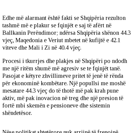
Edhe më alarmant është fakti se Shqipëria rezulton
tashmë më e plakur se fqinjët e saj të afërt në
Ballkanin Perëndimor; ndërsa Shqipëria shënon 44.3
vjeç, Maqedonia e Veriut mbetet në kufijtë e 42.1
viteve dhe Mali i Zi në 40.4 vjeç.
Procesi i tkurrjes dhe plakjes në Shqipëri po ndodh
me një ritëm shumë më agresiv se te fqinjët tanë.
Pasojat e këtyre zhvillimeve pritet të jenë të rënda
për ekonominë kombëtare. Një popullsi me moshë
mesatare 44.3 vjeç do të thotë më pak krah pune
aktiv, më pak inovacion në treg dhe një presion të
fortë mbi skemën e pensioneve dhe sistemin
shëndetësor.
Nëse politikat shtetërore nuk arrijnë të frenojnë