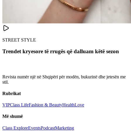
STREET STYLE
Trendet kryesore të rrugës që dalluam këtë sezon
Revista numër një në Shqipëri për modën, bukurinë dhe jetesën me
stil.
Rubrikat
VIP
Class Life
Fashion & Beauty
Health
Love
Më shumë
Class Explore
Events
Podcast
Marketing