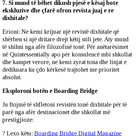
7. Si mund të bëhet dikush pjesë e kësaj bote
ekskluzive dhe çfarë ofron revista juaj e re
dixhitale?
Erioni: Ne kemi krijuar një revistë dixhitale që
shërben si një dritare drejt këtij stili jete. Aty mund
të shihni nga afër filozofinë tonë. Për anëtarësimet
në Quintessentially apo për konsulencë mbi shkollat
dhe kampet verore, ne kemi zyrat tona dhe linjat e
dedikuara ku çdo kërkesë trajtohet me prioritet
absolut.
Eksploroni botën e Boarding Bridge
Ju ftojmë të shfletoni revistën tonë dixhitale për të
parë nga afër destinacionet dhe shkollat më
prestigjioze:
? Lexo këtu:
Boarding Bridge Digital Magazine