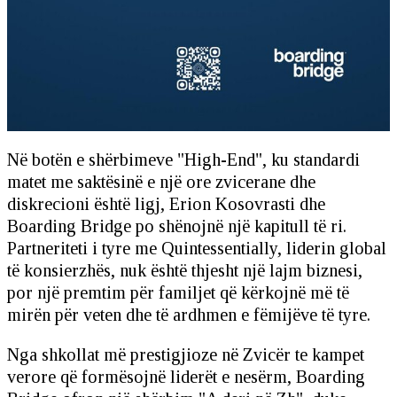
Në botën e shërbimeve "High-End", ku standardi
matet me saktësinë e një ore zvicerane dhe
diskrecioni është ligj, Erion Kosovrasti dhe
Boarding Bridge po shënojnë një kapitull të ri.
Partneriteti i tyre me Quintessentially, liderin global
të konsierzhës, nuk është thjesht një lajm biznesi,
por një premtim për familjet që kërkojnë më të
mirën për veten dhe të ardhmen e fëmijëve të tyre.
Nga shkollat më prestigjioze në Zvicër te kampet
verore që formësojnë liderët e nesërm, Boarding