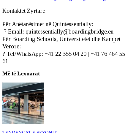
Kontaktet Zyrtare:
Për Anëtarësimet në Quintessentially:
? Email:
quintessentially@boardingbridge.eu
Për Boarding Schools, Universitetet dhe Kampet
Verore:
? Tel/WhatsApp: +41 22 355 04 20 | +41 76 464 55
61
Më të Lexuarat
TENDENCAT E SEZONIT