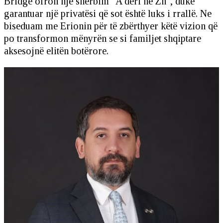
Bridge ofron një shërbim "A deri në Zh", duke
garantuar një privatësi që sot është luks i rrallë. Ne
biseduam me Erionin për të zbërthyer këtë vizion që
po transformon mënyrën se si familjet shqiptare
aksesojnë elitën botërore.