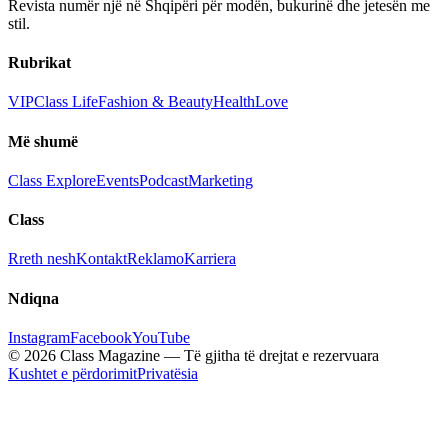
Revista numër një në Shqipëri për modën, bukurinë dhe jetesën me
stil.
Rubrikat
VIP
Class Life
Fashion & Beauty
Health
Love
Më shumë
Class Explore
Events
Podcast
Marketing
Class
Rreth nesh
Kontakt
Reklamo
Karriera
Ndiqna
Instagram
Facebook
YouTube
© 2026 Class Magazine — Të gjitha të drejtat e rezervuara
Kushtet e përdorimit
Privatësia