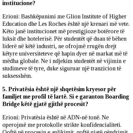
institucione?
Erioni: Bashkëpunimi me Glion Institute of Higher
Education dhe Les Roches është një krenari më vete.
Këto janë institucionet më prestigjioze botërore të
luksit dhe hotelerisë. Për studentët që duan të bëhen
liderë në këtë industri, ne ofrojmë rrugën drejt
këtyre universiteteve që hapin dyer në markat më të
mëdha globale. Ne i ndjekim studentët në vijimin e
studimeve të tyre, duke siguruar një tranzicion të
suksesshëm.
5. Privatësia është një shqetësim kryesor për
familjet me profil të lartë. Si e garanton Boarding
Bridge këtë gjatë gjithë procesit?
Erioni: Privatësia është në ADN-në tonë. Ne
operojmë me protokolle strikte konfidencialiteti.
Qoftë në procesin e aplikimit, qoftë gjatë qëndrimit