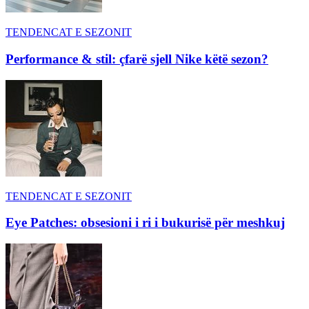
TENDENCAT E SEZONIT
Performance & stil: çfarë sjell Nike këtë sezon?
TENDENCAT E SEZONIT
Eye Patches: obsesioni i ri i bukurisë për meshkuj