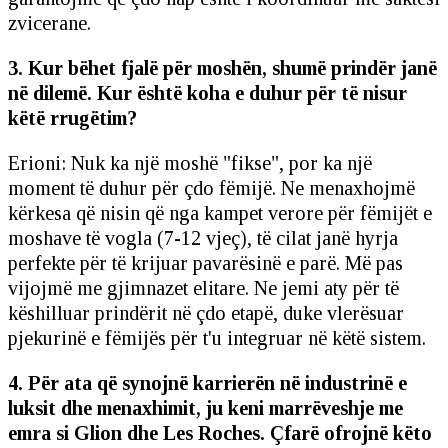
zvicerane.
3. Kur bëhet fjalë për moshën, shumë prindër janë
në dilemë. Kur është koha e duhur për të nisur
këtë rrugëtim?
Erioni: Nuk ka një moshë "fikse", por ka një
moment të duhur për çdo fëmijë. Ne menaxhojmë
kërkesa që nisin që nga kampet verore për fëmijët e
moshave të vogla (7-12 vjeç), të cilat janë hyrja
perfekte për të krijuar pavarësinë e parë. Më pas
vijojmë me gjimnazet elitare. Ne jemi aty për të
këshilluar prindërit në çdo etapë, duke vlerësuar
pjekurinë e fëmijës për t'u integruar në këtë sistem.
4. Për ata që synojnë karrierën në industrinë e
luksit dhe menaxhimit, ju keni marrëveshje me
emra si Glion dhe Les Roches. Çfarë ofrojnë këto