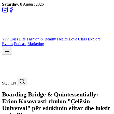
Saturday
, 8 August 2026
VIP
Class Life
Fashion & Beauty
Health
Love
Class Explore
Events
Podcast
Marketing
SQ / EN
Boarding Bridge & Quintessentially:
Erion Kosovrasti zbulon "Çelësin
Universal" për edukimin elitar dhe luksit