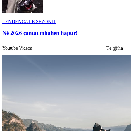
TENDENCAT E SEZONIT
Në 2026 çantat mbahen hapur!
Youtube Videos
Të gjitha →