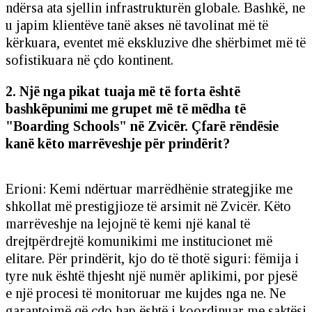
ndërsa ata sjellin infrastrukturën globale. Bashkë, ne
u japim klientëve tanë akses në tavolinat më të
kërkuara, eventet më ekskluzive dhe shërbimet më të
sofistikuara në çdo kontinent.
2. Një nga pikat tuaja më të forta është
bashkëpunimi me grupet më të mëdha të
"Boarding Schools" në Zvicër. Çfarë rëndësie
kanë këto marrëveshje për prindërit?
Erioni: Kemi ndërtuar marrëdhënie strategjike me
shkollat më prestigjioze të arsimit në Zvicër. Këto
marrëveshje na lejojnë të kemi një kanal të
drejtpërdrejtë komunikimi me institucionet më
elitare. Për prindërit, kjo do të thotë siguri: fëmija i
tyre nuk është thjesht një numër aplikimi, por pjesë
e një procesi të monitoruar me kujdes nga ne. Ne
garantojmë që çdo hap është i koordinuar me saktësi