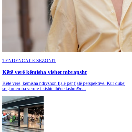
TENDENCAT E SEZONIT
Këtë verë këmisha vishet mbrapsht
Këtë verë, këmisha ndryshon fjalë për fjalë perspektivë. Kur dukej
se garderoba verore i kishte thënë tashm&e...