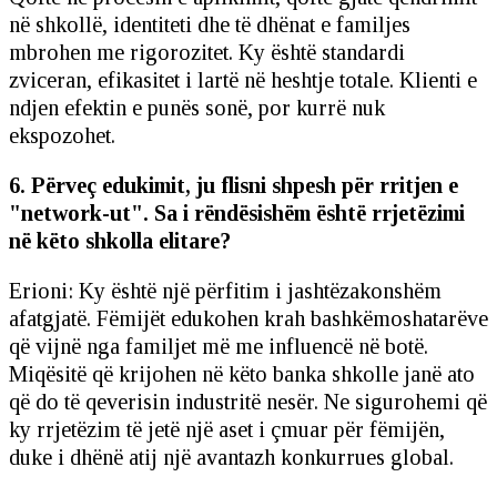
në shkollë, identiteti dhe të dhënat e familjes
mbrohen me rigorozitet. Ky është standardi
zviceran, efikasitet i lartë në heshtje totale. Klienti e
ndjen efektin e punës sonë, por kurrë nuk
ekspozohet.
6. Përveç edukimit, ju flisni shpesh për rritjen e
"network-ut". Sa i rëndësishëm është rrjetëzimi
në këto shkolla elitare?
Erioni: Ky është një përfitim i jashtëzakonshëm
afatgjatë. Fëmijët edukohen krah bashkëmoshatarëve
që vijnë nga familjet më me influencë në botë.
Miqësitë që krijohen në këto banka shkolle janë ato
që do të qeverisin industritë nesër. Ne sigurohemi që
ky rrjetëzim të jetë një aset i çmuar për fëmijën,
duke i dhënë atij një avantazh konkurrues global.