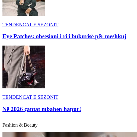
TENDENCAT E SEZONIT
Eye Patches: obsesioni i ri i bukurisë për meshkuj
TENDENCAT E SEZONIT
Në 2026 çantat mbahen hapur!
Fashion & Beauty