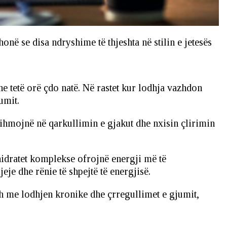
në se disa ndryshime të thjeshta në stilin e jetesës
he tetë orë çdo natë. Në rastet kur lodhja vazhdon
umit.
ndihmojnë në qarkullimin e gjakut dhe nxisin çlirimin
ohidratet komplekse ofrojnë energji më të
e dhe rënie të shpejtë të energjisë.
esh me lodhjen kronike dhe çrregullimet e gjumit,