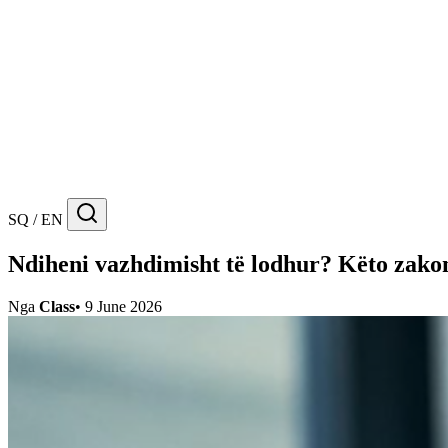
SQ / EN
Ndiheni vazhdimisht të lodhur? Këto zakon
Nga
Class
•
9 June 2026