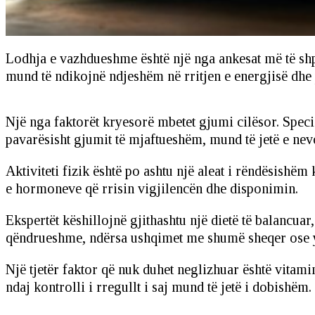
Lodhja e vazhdueshme është një nga ankesat më të shpes
mund të ndikojnë ndjeshëm në rritjen e energjisë dhe
Një nga faktorët kryesorë mbetet gjumi cilësor. Specia
pavarësisht gjumit të mjaftueshëm, mund të jetë e ne
Aktiviteti fizik është po ashtu një aleat i rëndësish
e hormoneve që rrisin vigjilencën dhe disponimin.
Ekspertët këshillojnë gjithashtu një dietë të balancua
qëndrueshme, ndërsa ushqimet me shumë sheqer ose yn
Një tjetër faktor që nuk duhet neglizhuar është vitami
ndaj kontrolli i rregullt i saj mund të jetë i dobishëm.