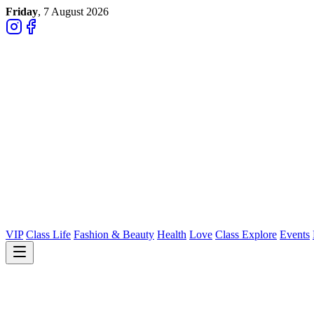
Friday
, 7 August 2026
VIP
Class Life
Fashion & Beauty
Health
Love
Class Explore
Events